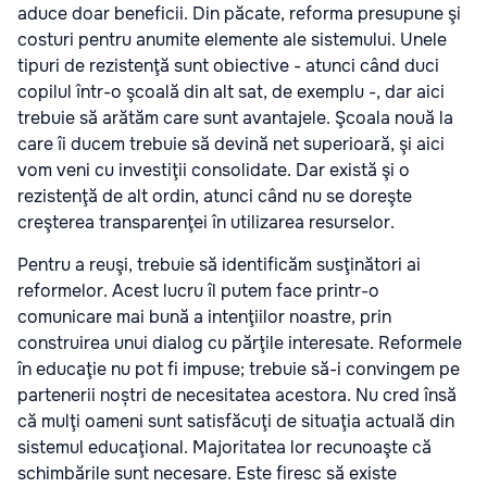
aduce doar beneficii. Din păcate, reforma presupune şi
costuri pentru anumite elemente ale sistemului. Unele
tipuri de rezistenţă sunt obiective - atunci când duci
copilul într-o şcoală din alt sat, de exemplu -, dar aici
trebuie să arătăm care sunt avantajele. Şcoala nouă la
care îi ducem trebuie să devină net superioară, şi aici
vom veni cu investiţii consolidate. Dar există şi o
rezistenţă de alt ordin, atunci când nu se doreşte
creşterea transparenţei în utilizarea resurselor.
Pentru a reuşi, trebuie să identificăm susţinători ai
reformelor. Acest lucru îl putem face printr-o
comunicare mai bună a intenţiilor noastre, prin
construirea unui dialog cu părţile interesate. Reformele
în educaţie nu pot fi impuse; trebuie să-i convingem pe
partenerii noștri de necesitatea acestora. Nu cred însă
că mulţi oameni sunt satisfăcuţi de situaţia actuală din
sistemul educaţional. Majoritatea lor recunoaşte că
schimbările sunt necesare. Este firesc să existe