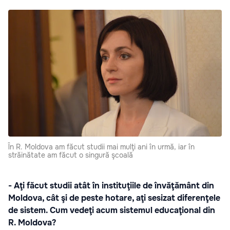
În R. Moldova am făcut studii mai mulţi ani în urmă, iar în
străinătate am făcut o singură şcoală
- Aţi făcut studii atât în instituţiile de învăţământ din
Moldova, cât şi de peste hotare, aţi sesizat diferenţele
de sistem. Cum vedeţi acum sistemul educaţional din
R. Moldova?