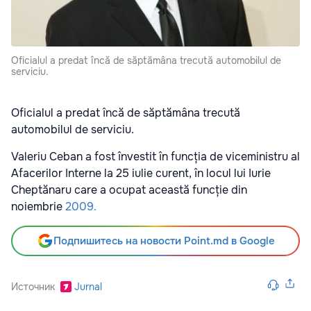
Oficialul a predat încă de săptămâna trecută automobilul de
serviciu.
Oficialul a predat încă de săptămâna trecută
automobilul de serviciu.
Valeriu Ceban a fost învestit în funcția de viceministru al
Afacerilor Interne la 25 iulie curent, în locul lui Iurie
Cheptănaru care a ocupat această funcție din
noiembrie
2009.
Подпишитесь на новости Point.md в Google
Источник
Jurnal