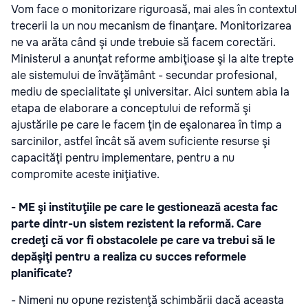
Vom face o monitorizare riguroasă, mai ales în contextul
trecerii la un nou mecanism de finanţare. Monitorizarea
ne va arăta când şi unde trebuie să facem corectări.
Ministerul a anunţat reforme ambiţioase şi la alte trepte
ale sistemului de învăţământ - secundar profesional,
mediu de specialitate şi universitar. Aici suntem abia la
etapa de elaborare a conceptului de reformă şi
ajustările pe care le facem ţin de eşalonarea în timp a
sarcinilor, astfel încât să avem suficiente resurse şi
capacităţi pentru implementare, pentru a nu
compromite aceste iniţiative.
- ME şi instituţiile pe care le gestionează acesta fac
parte dintr-un sistem rezistent la reformă. Care
credeţi că vor fi obstacolele pe care va trebui să le
depăşiţi pentru a realiza cu succes reformele
planificate?
- Nimeni nu opune rezistenţă schimbării dacă aceasta