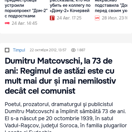
устроили
убить ее коллегу по
подставила "Дом-
порнопроект "Дом-2"
«Дому-2» Кочервей
перед своим ухо
с подростками
24 Авг. 17:25
28 Июл. 23:10
24 Авг. 14:45
Timpul
22 октября 2012, 13:57
1 887
Dumitru Matcovschi, la 73 de
ani: Regimul de astăzi este cu
mult mai dur și mai nemilostiv
decât cel comunist
Poetul, prozatorul, dramaturgul şi publicistul
Dumitru Matcovschi a împlinit sâmbătă 73 de ani.
El s-a născut pe 20 octombrie 1939, în satul
Vadul-Raşcov, judeţul Soroca, în familia plugarilor