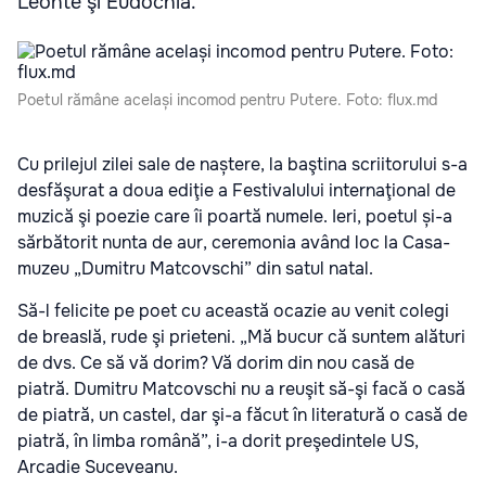
Leonte şi Eudochia.
Poetul rămâne același incomod pentru Putere. Foto: flux.md
Cu prilejul zilei sale de naștere, la baştina scriitorului s-a
desfăşurat a doua ediţie a Festivalului internaţional de
muzică şi poezie care îi poartă numele. Ieri, poetul și-a
sărbătorit nunta de aur, ceremonia având loc la Casa-
muzeu „Dumitru Matcovschi” din satul natal.
Să-l felicite pe poet cu această ocazie au venit colegi
de breaslă, rude şi prieteni. „Mă bucur că suntem alături
de dvs. Ce să vă dorim? Vă dorim din nou casă de
piatră. Dumitru Matcovschi nu a reuşit să-şi facă o casă
de piatră, un castel, dar şi-a făcut în literatură o casă de
piatră, în limba română”, i-a dorit preşedintele US,
Arcadie Suceveanu.