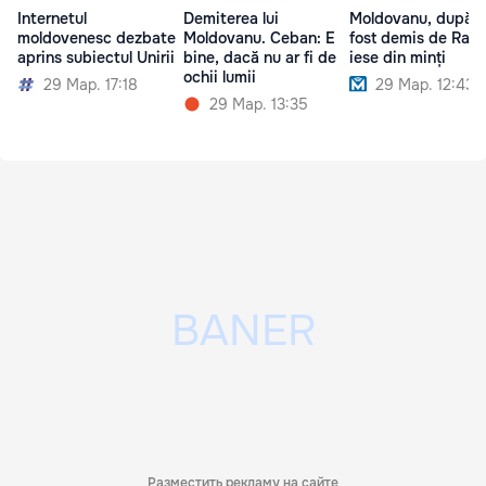
Internetul
Demiterea lui
Moldovanu, după c
moldovenesc dezbate
Moldovanu. Ceban: E
fost demis de Radu:
aprins subiectul Unirii
bine, dacă nu ar fi de
iese din minți
ochii lumii
29 Мар. 17:18
29 Мар. 12:43
29 Мар. 13:35
Разместить рекламу на сайте