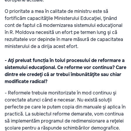
O prioritate a mea în calitate de ministru este să
fortificăm capacităţile Ministerului Educaţiei, ţinând
cont de faptul că modernizarea sistemului educaţional
în R. Moldova necesită un efort pe termen lung şi că
rezultatele vor depinde în mare măsură de capacitatea
ministerului de a dirija acest efort.
- Aţi preluat funcția în toiul procesului de reformare a
sistemului educaţional. Ce reforme vor continua? Care
dintre ele credeţi că ar trebui îmbunătăţite sau chiar
modificate radical?
- Reformele trebuie monitorizate în mod continuu şi
corectate atunci când e necesar. Nu există soluţii
perfecte pe care le putem copia din manuale şi aplica în
practică. La subiectul reforme demarate, vom continua
să implementăm programul de redimensionare a reţelei
şcolare pentru a răspunde schimbărilor demografice.