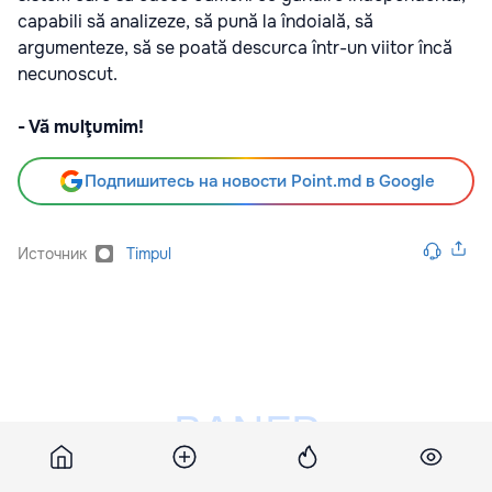
capabili să analizeze, să pună la îndoială, să
argumenteze, să se poată descurca într-un viitor încă
necunoscut.
- Vă mulţumim!
Подпишитесь на новости Point.md в Google
Источник
Timpul