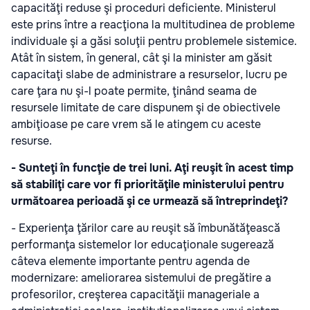
capacităţi reduse şi proceduri deficiente. Ministerul
este prins între a reacţiona la multitudinea de probleme
individuale şi a găsi soluţii pentru problemele sistemice.
Atât în sistem, în general, cât şi la minister am găsit
capacitaţi slabe de administrare a resurselor, lucru pe
care ţara nu şi-l poate permite, ţinând seama de
resursele limitate de care dispunem şi de obiectivele
ambiţioase pe care vrem să le atingem cu aceste
resurse.
- Sunteţi în funcţie de trei luni. Aţi reuşit în acest timp
să stabiliţi care vor fi priorităţile ministerului pentru
următoarea perioadă şi ce urmează să întreprindeţi?
- Experienţa ţărilor care au reuşit să îmbunătăţească
performanţa sistemelor lor educaţionale sugerează
câteva elemente importante pentru agenda de
modernizare: ameliorarea sistemului de pregătire a
profesorilor, creşterea capacităţii manageriale a