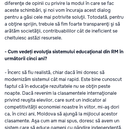
diferenţe de opinii cu privire la modul în care se fac
aceste schimbări, şi noi vom încuraja acest dialog
pentru a găsi cele mai potrivite soluţii. Totodată, pentru
a obţine sprijin, trebuie să fim foarte transparenţi şi să
arătăm societăţii, contribuabililor cât de ineficient se
cheltuiesc astăzi resursele.
- Cum vedeți evoluţia sistemului educaţional din RM în
următorii cinci ani?
- Încerc să fiu realistă, chiar dacă îmi doresc să
modernizăm sistemul cât mai rapid. Este bine cunoscut
faptul că în educaţie rezultatele nu se obţin peste
noapte. Dacă revenim la clasamentele internaţionale
privind reuşita elevilor, care sunt un indicator al
competitivității economiei noastre în viitor, mi-aş dori
ca, în cinci ani, Moldova să ajungă la mijlocul acestor
clasamente. Aşa cum am mai spus, doresc să avem un
sistem care să educe oameni cu gândire independentă,