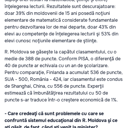
înţelegerea lecturii. Rezultatele sunt descurajatoare:
doar 39% din moldovenii de 15 ani posedă noţiuni
elementare de matematică considerate fundamentale
pentru dezvoltarea lor de mai departe, doar 43% din
elevi au competenţe de înțelegerea lecturii şi 53% din
elevi cunosc noţiunile elementare de ştiinţe.
R. Moldova se găseşte la capătul clasamentului, cu o
medie de 388 de puncte. Conform PISA, o diferenţă de
40 de puncte ar echivala cu un an de şcolarizare.
Pentru comparaţie, Finlanda a acumulat 536 de puncte,
SUA - 500, România - 424, iar clasamentul este condus
de Shanghai, China, cu 556 de puncte. Experţii
estimează că îmbunătăţirea rezultatului cu 50 de
puncte s-ar traduce într-o creștere economică de 1%.
- Care credeaţi că sunt problemele cu care se
confruntă sistemul educaţional din R. Moldova şi ce
aţi găsit, de fapt, când aţi venit la minister?