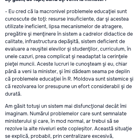
- Eu cred că la macronivel problemele educaţiei sunt
cunoscute de toţi: resurse insuficiente, dar şi acestea
utilizate ineficient, lipsa mecanismelor de atragere,
pregătire şi menţinere în sistem a cadrelor didactice de
calitate, infrastructura depăşită, sistem deficient de
evaluare a reuşitei elevilor şi studenţilor, curriculum, în
unele cazuri, prea complicat şi neadaptat la cerinţele
pieţei muncii. Aceste lucruri le cunoşteam şi eu, chiar
până a veni la minister, şi îmi dădeam seama pe deplin
că problemele educaţiei în R. Moldova sunt sistemice şi
că rezolvarea lor presupune un efort considerabil şi de
durată.
Am găsit totuşi un sistem mai disfuncţional decât îmi
imaginam. Numărul problemelor care sunt semnalate
ministerului şi care, în mod normal, ar trebui să se
rezolve la alte niveluri este copleșitor. Această situaţie
se explică, probabil, prin centralizare excesivă,