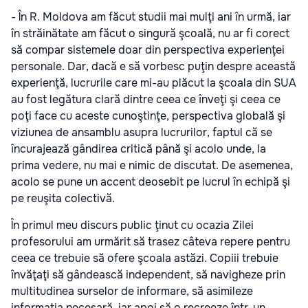
- În R. Moldova am făcut studii mai mulţi ani în urmă, iar
în străinătate am făcut o singură şcoală, nu ar fi corect
să compar sistemele doar din perspectiva experienţei
personale. Dar, dacă e să vorbesc puţin despre această
experienţă, lucrurile care mi-au plăcut la şcoala din SUA
au fost legătura clară dintre ceea ce înveţi şi ceea ce
poţi face cu aceste cunoştinţe, perspectiva globală şi
viziunea de ansamblu asupra lucrurilor, faptul că se
încurajează gândirea critică până şi acolo unde, la
prima vedere, nu mai e nimic de discutat. De asemenea,
acolo se pune un accent deosebit pe lucrul în echipă şi
pe reuşita colectivă.
În primul meu discurs public ţinut cu ocazia Zilei
profesorului am urmărit să trasez câteva repere pentru
ceea ce trebuie să ofere şcoala astăzi. Copiii trebuie
învăţaţi să gândească independent, să navigheze prin
multitudinea surselor de informare, să asimileze
informaţia necesară, iar apoi să o recreeze într-un