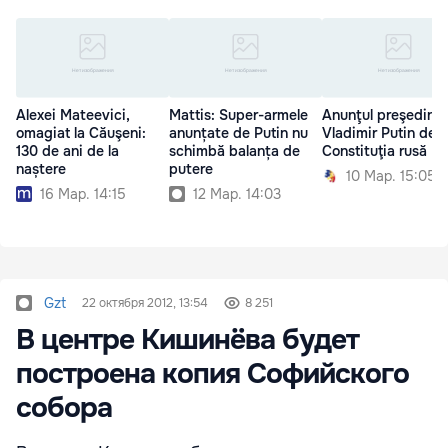
Alexei Mateevici,
Mattis: Super-armele
Anunţul preşedinte
omagiat la Căuşeni:
anunțate de Putin nu
Vladimir Putin des
130 de ani de la
schimbă balanța de
Constituţia rusă
naștere
putere
10 Мар. 15:05
16 Мар. 14:15
12 Мар. 14:03
Gzt
22 октября 2012, 13:54
8 251
В центре Кишинёва будет
построена копия Софийского
собора