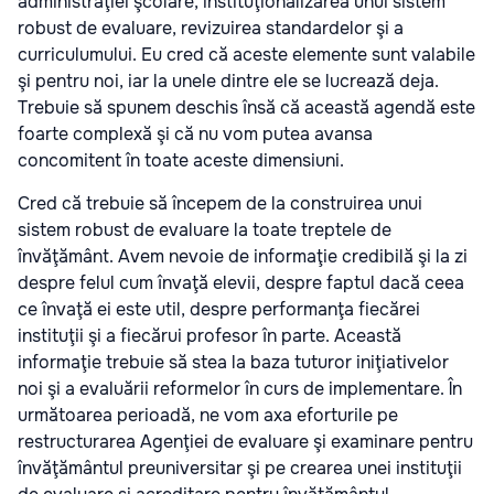
administraţiei şcolare, instituţionalizarea unui sistem
robust de evaluare, revizuirea standardelor şi a
curriculumului. Eu cred că aceste elemente sunt valabile
şi pentru noi, iar la unele dintre ele se lucrează deja.
Trebuie să spunem deschis însă că această agendă este
foarte complexă şi că nu vom putea avansa
concomitent în toate aceste dimensiuni.
Cred că trebuie să începem de la construirea unui
sistem robust de evaluare la toate treptele de
învăţământ. Avem nevoie de informaţie credibilă şi la zi
despre felul cum învaţă elevii, despre faptul dacă ceea
ce învaţă ei este util, despre performanţa fiecărei
instituţii şi a fiecărui profesor în parte. Această
informaţie trebuie să stea la baza tuturor iniţiativelor
noi şi a evaluării reformelor în curs de implementare. În
următoarea perioadă, ne vom axa eforturile pe
restructurarea Agenţiei de evaluare şi examinare pentru
învăţământul preuniversitar şi pe crearea unei instituţii