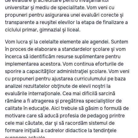
de evaluare şi acreditare pentru învăţământul
universitar şi mediu de specialitate. Vom veni cu
propuneri pentru asigurarea unei evaluări corecte şi
transparente a reuşitei elevilor la etapa de finalizare a
ciclului primar, gimnazial şi liceal.
Vom lucra şi la celelalte elemente ale agendei. Suntem
în proces de elaborare a standardelor şcolare şi vom
încerca să identificăm resurse suplimentare pentru
implementarea acestora. Vom continua eforturile de
sporire a capacităţilor administraţiei şcolare. Vom veni
cu propuneri pentru ajustarea curriculumului pe baza
analizei rezultatelor obţinute de elevii noştri la
evaluările internaţionale. Cea mai dificilă sarcină
rămâne a fi atragerea şi pregătirea specialiştilor de
calitate în educaţie. Aici trebuie să găsim o formulă de
motivare care să aducă profesia de pedagog printre
cele mai căutate, dar şi să racordăm sistemul de
formare iniţială a cadrelor didactice la tendinţele
europene actuale.