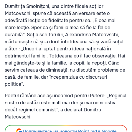
Dumitrița Smolnițchi, una dintre fiicele soţilor
Matcovschi, spune că această aniversare este o
adevărată lecţie de fidelitate pentru ea: „E cea mai
mare lecţie. Sper ca şi familia mea să fie la fel de
durabilă”. Soţia scriitorului, Alexandrina Matcovschi,
mărturisește că şi-a dorit întotdeauna să-şi vadă soţul
alături: „Uneori a luptat pentru ideea naţională în
detrimentul familiei. Totdeauna eu îi fac observaţie. Hai
mai gândeşte-te şi la familie, la copii, la nepoţi. Când
servim cafeaua de dimineaţă, nu discutăm probleme de
casă, de familie, dar începem ziua cu discursuri
politice”.
Poetul rămâne același incomod pentru Putere: „Regimul
nostru de astăzi este mult mai dur şi mai nemilostiv
decât regimul comunist”, a declarat Dumitru
Matcovschi.
Подпишитесь на новости Point.md в Google