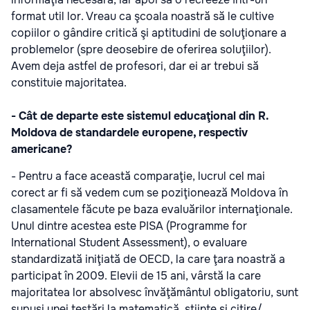
format util lor. Vreau ca şcoala noastră să le cultive
copiilor o gândire critică şi aptitudini de soluţionare a
problemelor (spre deosebire de oferirea soluţiilor).
Avem deja astfel de profesori, dar ei ar trebui să
constituie majoritatea.
- Cât de departe este sistemul educaţional din R.
Moldova de standardele europene, respectiv
americane?
- Pentru a face această comparaţie, lucrul cel mai
corect ar fi să vedem cum se poziţionează Moldova în
clasamentele făcute pe baza evaluărilor internaţionale.
Unul dintre acestea este PISA (Programme for
International Student Assessment), o evaluare
standardizată iniţiată de OECD, la care ţara noastră a
participat în 2009. Elevii de 15 ani, vârstă la care
majoritatea lor absolvesc învăţământul obligatoriu, sunt
supuşi unei testări la matematică, ştiinţe şi citire/