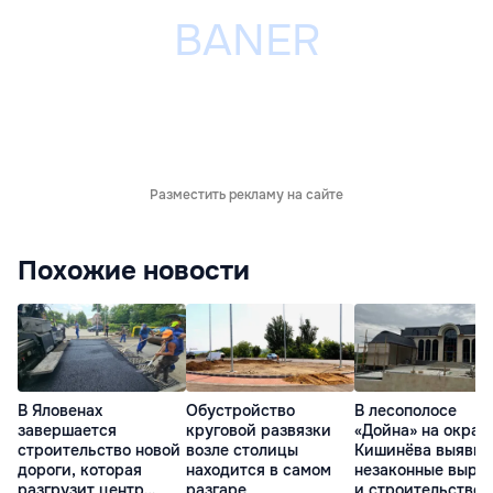
Разместить рекламу на сайте
Похожие новости
В Яловенах
Обустройство
В лесополосе
завершается
круговой развязки
«Дойна» на окраи
строительство новой
возле столицы
Кишинёва выявил
дороги, которая
находится в самом
незаконные выру
разгрузит центр
разгаре
и строительство