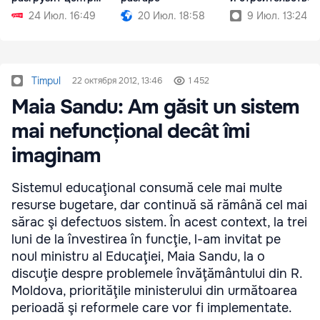
города
24 Июл. 16:49
20 Июл. 18:58
9 Июл. 13:24
Timpul
22 октября 2012, 13:46
1 452
Maia Sandu: Am găsit un sistem
mai nefuncțional decât îmi
imaginam
Sistemul educaţional consumă cele mai multe
resurse bugetare, dar continuă să rămână cel mai
sărac şi defectuos sistem. În acest context, la trei
luni de la învestirea în funcţie, l-am invitat pe
noul ministru al Educaţiei, Maia Sandu, la o
discuţie despre problemele învăţământului din R.
Moldova, priorităţile ministerului din următoarea
perioadă şi reformele care vor fi implementate.