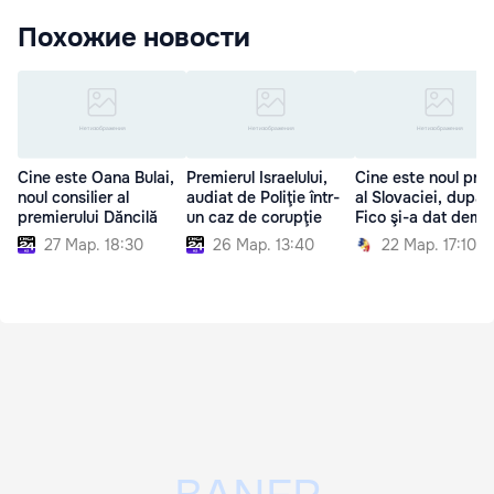
Похожие новости
Cine este Oana Bulai,
Premierul Israelului,
Cine este noul pre
noul consilier al
audiat de Poliţie într-
al Slovaciei, după 
premierului Dăncilă
un caz de corupţie
Fico şi-a dat demis
27 Мар. 18:30
26 Мар. 13:40
22 Мар. 17:10