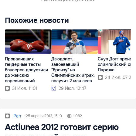
Похожие новости
Проваливших
Дзюдоист,
Снуп Догг пронес
гендерные тесты
завоевавший
олимпийский огон
боксеров допустили
"бронзу" на
Париже
до женских
Олимпийских играх,
24 Июл. 07:21
соревнований
получит 2 млн леев
31 Июл. 11:01
29 Июл. 12:47
Pan
25 апреля 2013, 15:10
1 082
Actiunea 2012 готовит серию