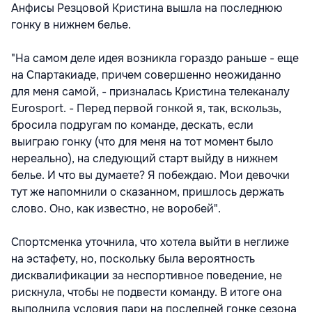
Анфисы Резцовой Кристина вышла на последнюю
гонку в нижнем белье.
"На самом деле идея возникла гораздо раньше - еще
на Спартакиаде, причем совершенно неожиданно
для меня самой, - призналась Кристина телеканалу
Eurosport. - Перед первой гонкой я, так, вскользь,
бросила подругам по команде, дескать, если
выиграю гонку (что для меня на тот момент было
нереально), на следующий старт выйду в нижнем
белье. И что вы думаете? Я побеждаю. Мои девочки
тут же напомнили о сказанном, пришлось держать
слово. Оно, как известно, не воробей".
Спортсменка уточнила, что хотела выйти в неглиже
на эстафету, но, поскольку была вероятность
дисквалификации за неспортивное поведение, не
рискнула, чтобы не подвести команду. В итоге она
выполнила условия пари на последней гонке сезона