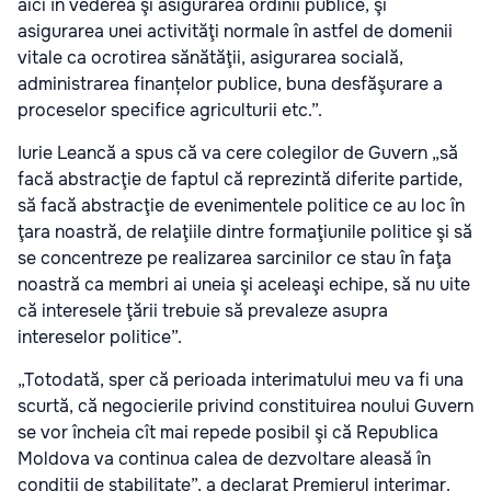
aici în vederea şi asigurarea ordinii publice, şi
asigurarea unei activităţi normale în astfel de domenii
vitale ca ocrotirea sănătăţii, asigurarea socială,
administrarea finanțelor publice, buna desfăşurare a
proceselor specifice agriculturii etc.”.
Iurie Leancă a spus că va cere colegilor de Guvern „să
facă abstracţie de faptul că reprezintă diferite partide,
să facă abstracţie de evenimentele politice ce au loc în
ţara noastră, de relaţiile dintre formaţiunile politice şi să
se concentreze pe realizarea sarcinilor ce stau în faţa
noastră ca membri ai uneia şi aceleaşi echipe, să nu uite
că interesele ţării trebuie să prevaleze asupra
intereselor politice”.
„Totodată, sper că perioada interimatului meu va fi una
scurtă, că negocierile privind constituirea noului Guvern
se vor încheia cît mai repede posibil şi că Republica
Moldova va continua calea de dezvoltare aleasă în
condiţii de stabilitate”, a declarat Premierul interimar.