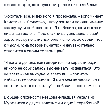
с масс-старта, которую выиграла в нижнем белье.
"Хохотали все, мимо кого я проезжала, - вспоминает
Кристина. - К счастью, шутку зрители поняли именно
как шутку, и не более того. Я победила, хотя могла и
лишиться золота. После финиша услышала в свой
адрес массу негативных реплик, которые сводились
к мысли: "она позорит биатлон и неуважительно
относится к своим соперницам".
"Я же это делала, как говорится, не корысти ради;
никого не собиралась высмеивать, издеваться. Это
не эпатажная выходка, а всего лишь попытка
избежать голословности. Я ни о чем не жалею, но и
повторять этого не стану", - добавила спортсменка.
В общей сложности Резцова-младшая уехала из
Мурманска с двумя золотыми и одной серебряной