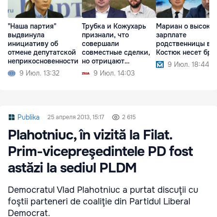
"Наша партия"
Трубка и Кожухарь
Мариан о высоко
выдвинула
признали, что
зарплате
инициативу об
совершали
родственницы в О
отмене депутатской
совместные сделки,
Костюк несет бре
неприкосновенности
но отрицают
9 Июл. 18:44
партнерство
9 Июл. 13:32
9 Июл. 14:03
Publika
25 апреля 2013, 15:17
2 615
Plahotniuc, în vizită la Filat.
Prim-vicepreşedintele PD fost
astăzi la sediul PLDM
Democratul Vlad Plahotniuc a purtat discuţii cu
foştii parteneri de coaliţie din Partidul Liberal
Democrat.