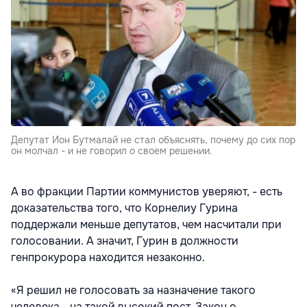
Депутат Ион Бутмалай не стал объяснять, почему до сих пор
он молчал - и не говорил о своем решении.
А во фракции Партии коммунистов уверяют, - есть
доказательства того, что Корнелиу Гурина
поддержали меньше депутатов, чем насчитали при
голосовании. А значит, Гурин в должности
генпрокурора находится незаконно.
«Я решил не голосовать за назначение такого
человека - на такой высокий пост. Закон о