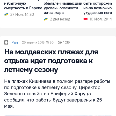
избыточную
объявлен наивысший
быть осторожным
смертность в Европе
уровень опасности
из-за возможного
из-за жары
ухудшения погод
27 Июл. 14:30
2 дня назад
10 Июл. 21:14
Pan
25 апреля 2013, 15:30
1 219
На молдавских пляжах для
отдыха идет подготовка к
летнему сезону
На пляжах Кишинева в полном разгаре работы
по подготовке к летнему сезону. Директор
Зеленого хозяйства Елиферий Харуца
сообщил, что работы будут завершены к 25
мая.