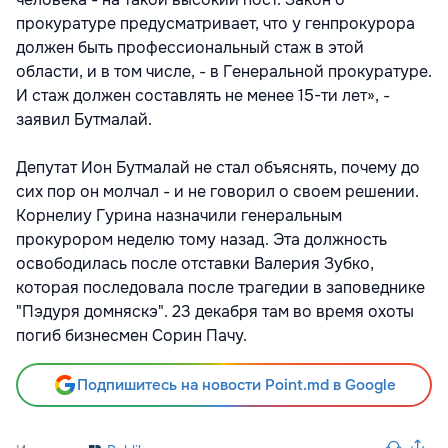
прокуратуре предусматривает, что у генпрокурора
должен быть профессиональный стаж в этой
области, и в том числе, - в Генеральной прокуратуре.
И стаж должен составлять не менее 15-ти лет», -
заявил Бутмалай.
Депутат Ион Бутмалай не стал объяснять, почему до
сих пор он молчал - и не говорил о своем решении.
Корнелиу Гурина назначили генеральным
прокурором неделю тому назад. Эта должность
освободилась после отставки Валерия Зубко,
которая последовала после трагедии в заповеднике
"Пэдуря домняскэ". 23 декабря там во время охоты
погиб бизнесмен Сорин Пачу.
Подпишитесь на новости Point.md в Google