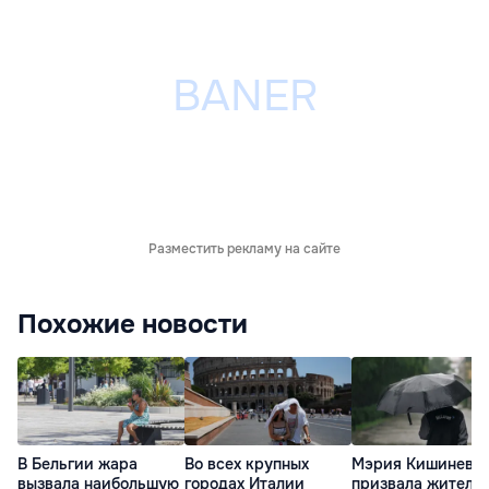
Разместить рекламу на сайте
Похожие новости
В Бельгии жара
Во всех крупных
Мэрия Кишинева
вызвала наибольшую
городах Италии
призвала жителе