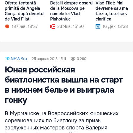
Oferta tentantă
Detalii despre dosarul
Vlad Filat: Mai
primită de Angela
de la Moscova pe
devreme sau mai
Gonța după divorțul
numele lui Vlad
târziu, totul se va
de Vlad Filat
Plahotniuc
clarifica
18 Фев. 18:37
23 Янв. 15:50
16 Дек. 13:38
NEWSru
25 апреля 2013, 15:11
3 290
Юная российская
биатлонистка вышла на старт
в нижнем белье и выиграла
гонку
В Мурманске на Всероссийских юношеских
соревнованиях по биатлону за призы
заслуженных мастеров спорта Валерия