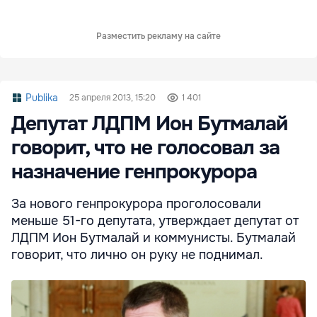
Разместить рекламу на сайте
Publika
25 апреля 2013, 15:20
1 401
Депутат ЛДПМ Ион Бутмалай
говорит, что не голосовал за
назначение генпрокурора
За нового генпрокурора проголосовали
меньше 51-го депутата, утверждает депутат от
ЛДПМ Ион Бутмалай и коммунисты. Бутмалай
говорит, что лично он руку не поднимал.