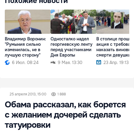
Похожие новости
Владимир Воронин:
Односталко надел
В столице прошла
"Румыния сильно
георгиевскую ленту
акция с требован
изменилась, не в
перед участниками
наказать виновны
лучшую сторону"
Дня Европы
смерти девушки
6 Июл. 08:24
9 Мая. 13:30
23 Апр. 19:13
25 апреля 2013, 15:00
1 888
Обама рассказал, как борется
с желанием дочерей сделать
татуировки