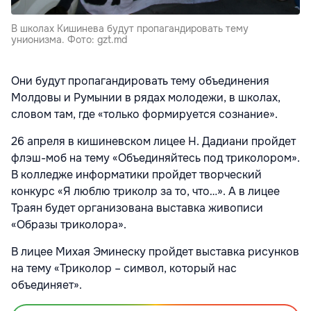
В школах Кишинева будут пропагандировать тему
унионизма. Фото: gzt.md
Они будут пропагандировать тему объединения
Молдовы и Румынии в рядах молодежи, в школах,
словом там, где «только формируется сознание».
26 апреля в кишиневском лицее Н. Дадиани пройдет
флэш-моб на тему «Объединяйтесь под триколором».
В колледже информатики пройдет творческий
конкурс «Я люблю триколр за то, что…». А в лицее
Траян будет организована выставка живописи
«Образы триколора».
В лицее Михая Эминеску пройдет выставка рисунков
на тему «Триколор – символ, который нас
объединяет».