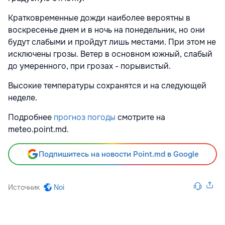
Кратковременные дожди наиболее вероятны в
воскресенье днем и в ночь на понедельник, но они
будут слабыми и пройдут лишь местами. При этом не
исключены грозы. Ветер в основном южный, слабый
до умеренного, при грозах - порывистый.
Высокие температуры сохранятся и на следующей
неделе.
Подробнее
прогноз погоды
смотрите на
meteo.point.md.
Подпишитесь на новости Point.md в Google
Источник
Noi