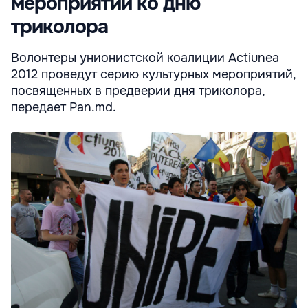
мероприятий ко дню
триколора
Волонтеры унионистской коалиции Actiunea
2012 проведут серию культурных мероприятий,
посвященных в предверии дня триколора,
передает Pan.md.