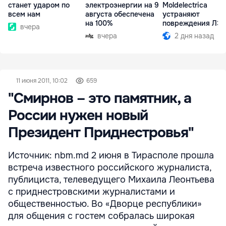
станет ударом по
электроэнергии на 9
Moldelectrica
всем нам
августа обеспечена
устраняют
на 100%
повреждения ЛЭ
вчера
Бельцы-Днестров
вчера
2 дня назад
11 июня 2011, 10:02
659
"Смирнов – это памятник, а
России нужен новый
Президент Приднестровья"
Источник: nbm.md 2 июня в Тирасполе прошла
встреча известного российского журналиста,
публициста, телеведущего Михаила Леонтьева
с приднестровскими журналистами и
общественностью. Во «Дворце республики»
для общения с гостем собралась широкая