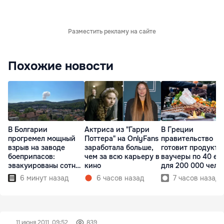
Разместить рекламу на сайте
Похожие новости
В Болгарии
Актриса из "Гарри
В Греции
прогремел мощный
Поттера" на OnlyFans
правительство
взрыв на заводе
заработала больше,
готовит продукто
боеприпасов:
чем за всю карьеру в
ваучеры по 40 ев
эвакуированы сотни
кино
для 200 000 чело
людей
6 минут назад
6 часов назад
7 часов назад
11 июня 2011, 09:52
839