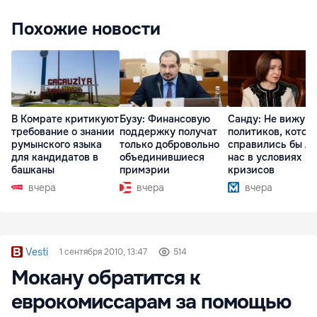
Похожие новости
В Комрате критикуют
Бузу: Финансовую
Санду: Не вижу
требование о знании
поддержку получат
политиков, котор
румынского языка
только добровольно
справились бы л
для кандидатов в
объединившиеся
нас в условиях
башканы
примэрии
кризисов
вчера
вчера
вчера
Vesti
1 сентября 2010, 13:47
514
Мокану обратится к
еврокомиссарам за помощью