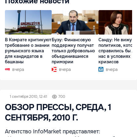
Похожие новости
В Комрате критикуют
Бузу: Финансовую
Санду: Не вижу
требование о знании
поддержку получат
политиков, котор
румынского языка
только добровольно
справились бы л
для кандидатов в
объединившиеся
нас в условиях
башканы
примэрии
кризисов
вчера
вчера
вчера
1 сентября 2010, 12:41
700
ОБЗОР ПРЕССЫ, СРЕДА, 1
СЕНТЯБРЯ, 2010 Г.
Агентство InfoMarket представляет: