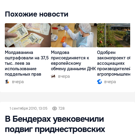
Похожие новости
Молдаванина
Молдова
Одобрен
оштрафовали на 37,5
присоединяется к
законопроект об
тыс. леев за
европейскому
ассоциациях
использование
обмену данными ДНК
производителей 
поддельных прав
агропромышленн
вчера
комплексе
вчера
вчера
1 сентября 2010, 13:05
728
В Бендерах увековечили
подвиг приднестровских