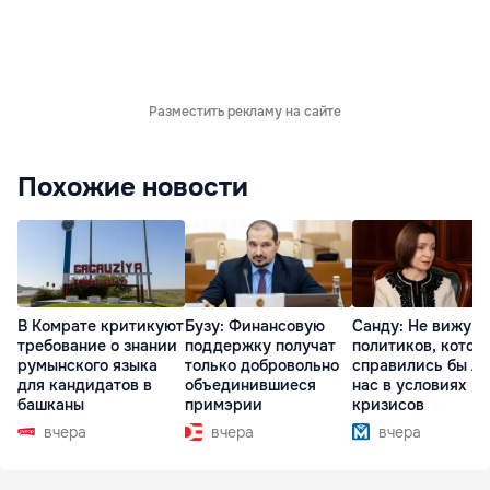
Разместить рекламу на сайте
Похожие новости
В Комрате критикуют
Бузу: Финансовую
Санду: Не вижу
требование о знании
поддержку получат
политиков, котор
румынского языка
только добровольно
справились бы л
для кандидатов в
объединившиеся
нас в условиях
башканы
примэрии
кризисов
вчера
вчера
вчера