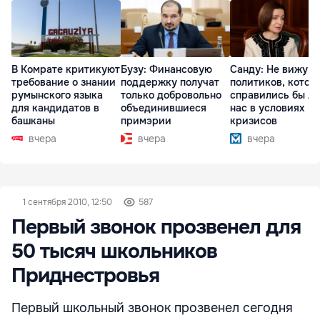
В Комрате критикуют
Бузу: Финансовую
Санду: Не вижу
требование о знании
поддержку получат
политиков, котор
румынского языка
только добровольно
справились бы л
для кандидатов в
объединившиеся
нас в условиях
башканы
примэрии
кризисов
вчера
вчера
вчера
1 сентября 2010, 12:50
587
Первый звонок прозвенел для
50 тысяч школьников
Приднестровья
Первый школьный звонок прозвенел сегодня