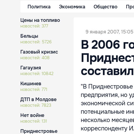
Политика
Экономика
Общество
Пр
Цены на топливо
новостей:
377
9 января 2007, 15:05
Бельцы
В 2006 г
новостей:
5726
Газовый кризис
Приднест
новостей:
408
составил
Гагаузия
новостей:
10842
Кишинев
"В Приднестровье
новостей:
771
предприятия, но у
ДТП в Молдове
экономической си
новостей:
7823
потенциальные ин
Нет войне
несколько месяце
новостей:
131
корреспонденту И
Приднестровье