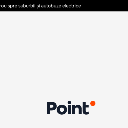
rou spre suburbii și autobuze electrice