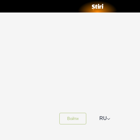
⌵
RU
Войти