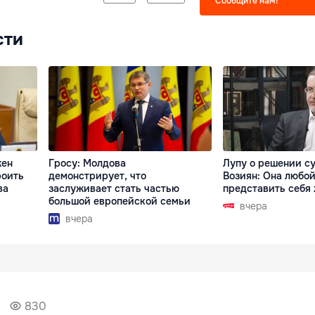
Сообщите нам!
сти
жен
Гросу: Молдова
Лупу о решении су
роить
демонстрирует, что
Возиян: Она любой
ва
заслуживает стать частью
представить себя
большой европейской семьи
вчера
вчера
830