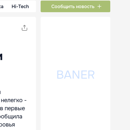
ка
Hi-Tech
Сообщить новость
и
я
нелегко -
 в первые
сообщила
ровья