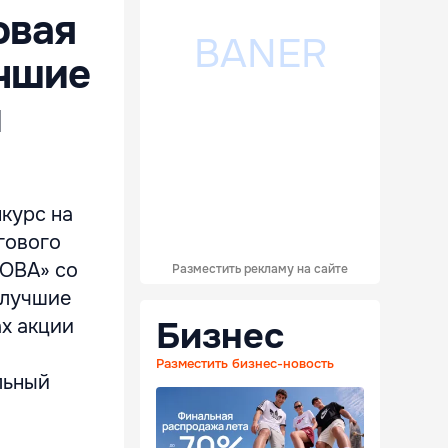
овая
учшие
й
курс на
гового
ОВА» со
Разместить рекламу на сайте
 лучшие
Бизнес
х акции
Разместить бизнес-новость
льный