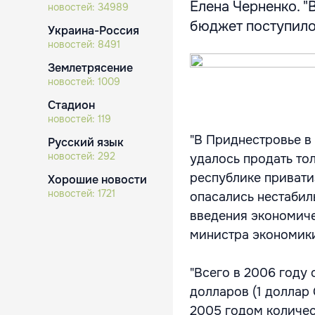
Елена Черненко. "
новостей:
34989
бюджет поступило 2
Украина-Россия
новостей:
8491
Землетрясение
новостей:
1009
Стадион
новостей:
119
"В Приднестровье в
Русский язык
новостей:
292
удалось продать то
республике привати
Хорошие новости
новостей:
1721
опасались нестабил
введения экономиче
министра экономики
"Всего в 2006 году
долларов (1 доллар
2005 годом количес