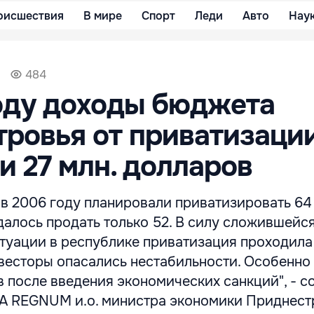
оисшествия
В мире
Спорт
Леди
Авто
Нау
484
оду доходы бюджета
ровья от приватизаци
и 27 млн. долларов
 в 2006 году планировали приватизировать 64
далось продать только 52. В силу сложившейс
туации в республике приватизация проходила 
весторы опасались нестабильности. Особенно
в после введения экономических санкций", - 
А REGNUM и.о. министра экономики Приднест