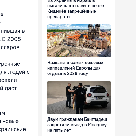
Из Украины в Израиль
пытались отправить через
Кишинёв запрещённые
ых
препараты
е
упившая в
. В 2005
долларов
Названы 5 самых дешевых
еренные
направлений Европы для
для людей с
отдыха в 2026 году
ровали
й даст
им
Двум гражданам Бангладеш
ы новые
запретили въезд в Молдову
краинские
на пять лет