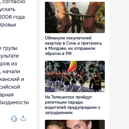
, согласно
ускать
2006 года
тровье
Обманули покупателей
квартир в Сочи и прятались
е грузы
в Молдове: их отправили
обратно в РФ
ультате
аров из
, начали
канский и
ссийской
тарная
На Телецентре пройдут
обходимости
репетиции парада:
водителей предупредили о
затруднениях