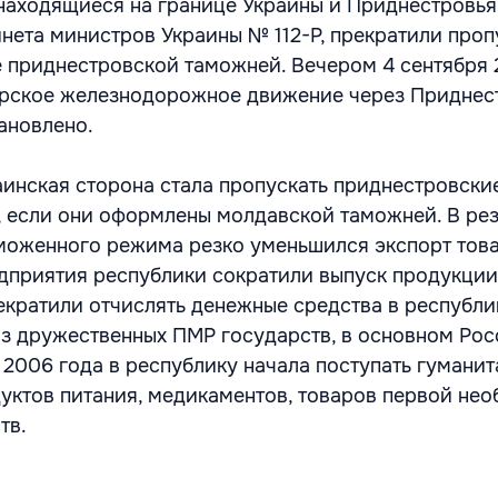
находящиеся на границе Украины и Приднестровья
нета министров Украины № 112-Р, прекратили проп
 приднестровской таможней. Вечером 4 сентября 
ирское железнодорожное движение через Приднес
ановлено.
аинская сторона стала пропускать приднестровски
е, если они оформлены молдавской таможней. В рез
моженного режима резко уменьшился экспорт тов
дприятия республики сократили выпуск продукции
рекратили отчислять денежные средства в республи
з дружественных ПМР государств, в основном Ро
 2006 года в республику начала поступать гумани
уктов питания, медикаментов, товаров первой не
тв.