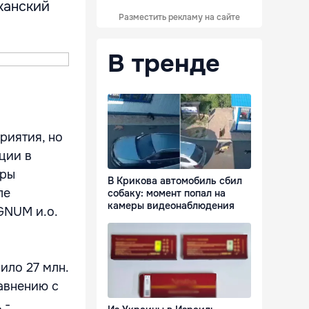
иканский
Разместить рекламу на сайте
В тренде
риятия, но
ции в
оры
В Крикова автомобиль сбил
ле
собаку: момент попал на
камеры видеонаблюдения
GNUM и.о.
ило 27 млн.
авнению с
 -