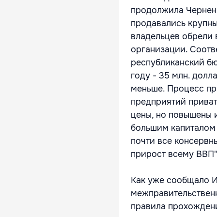
продолжила Черненк
продавались крупны
владельцев обрели 
организации. Соотв
республиканский бю
году - 35 млн. долла
меньше. Процесс пр
предприятий приват
цены, но повышены 
большим капиталом 
почти все консервны
прирост всему ВВП"
Как уже сообщало 
межправительственн
правила прохождени