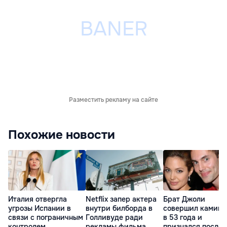
Разместить рекламу на сайте
Похожие новости
Италия отвергла
Netflix запер актера
Брат Джоли
угрозы Испании в
внутри билборда в
совершил каминг
связи с пограничным
Голливуде ради
в 53 года и
контролем
рекламы фильма
признался после