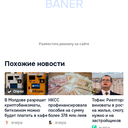
Разместить рекламу на сайте
Похожие новости
Опрос
В Молдове разрешат
НКСС
Тофан: Риелторы 
криптобанкоматы,
профинансировала
виноваты в росте
биткоином можно
пособия на сумму
на жилье, смотре
будет платить в кафе
более 378 млн леев
нужно и на
застройщиков
вчера
вчера
вчера