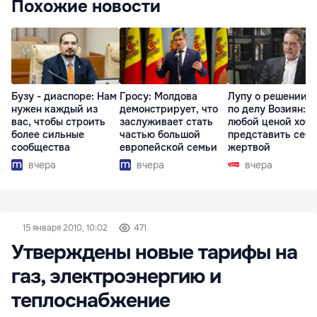
Похожие новости
Бузу - диаспоре: Нам
Гросу: Молдова
Лупу о решении с
нужен каждый из
демонстрирует, что
по делу Возиян: 
вас, чтобы строить
заслуживает стать
любой ценой хоче
более сильные
частью большой
представить себя
сообщества
европейской семьи
жертвой
вчера
вчера
вчера
15 января 2010, 10:02
471
Утверждены новые тарифы на
газ, электроэнергию и
теплоснабжение