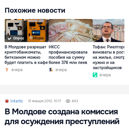
Похожие новости
Опрос
В Молдове разрешат
НКСС
Тофан: Риелторы 
криптобанкоматы,
профинансировала
виноваты в росте
биткоином можно
пособия на сумму
на жилье, смотре
будет платить в кафе
более 378 млн леев
нужно и на
застройщиков
вчера
вчера
вчера
Interlic
15 января 2010, 10:17
643
В Молдове создана комиссия
для осуждения преступлений