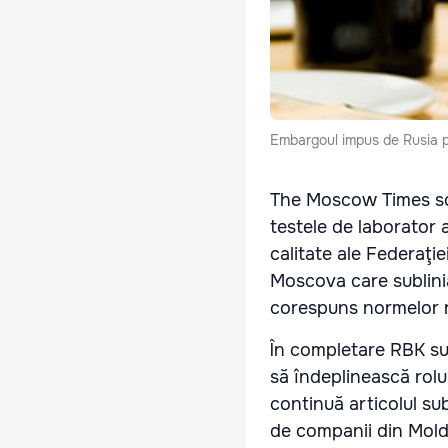
Embargoul impus de Rusia pen
The Moscow Times
sc
testele de laborator 
calitate ale Federaţie
Moscova care sublini
corespuns normelor ru
În completare RBK su
să îndeplinească rol
continuă articolul su
de companii din Mol