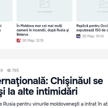
i
În Moldova mor cei mai mulți
Replică pentru Occi
a
oameni în incendii, după Rusia şi
expulzează 150 de 
Belarus
30 Мар. 10:14
30 Мар. 12:15
49
795
rnaţională: Chişinăul se
i la alte intimidări
Rusia pentru vinurile moldoveneşti a intrat în at