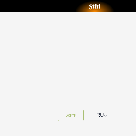
⌵
RU
Войти