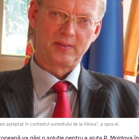
am așteptat în contextul summitului de la Vilnius”, a spus el.
opeană va găsi o soluție pentru a ajuta R. Moldova î