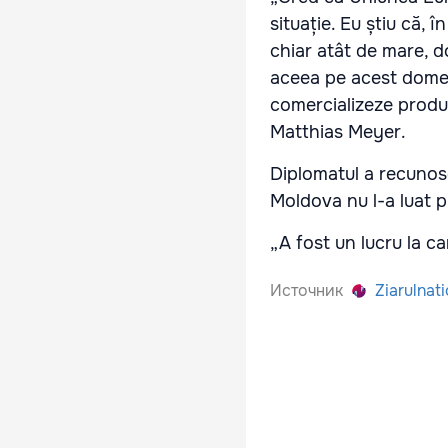
situație. Eu știu că, 
chiar atât de mare, d
aceea pe acest domen
comercializeze produc
Matthias Meyer.
Diplomatul a recunosc
Moldova nu l-a luat p
„A fost un lucru la ca
Источник
Ziarulnati