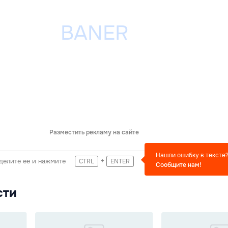
Разместить рекламу на сайте
Нашли ошибку в тексте
+
делите ее и нажмите
CTRL
ENTER
Сообщите нам!
сти