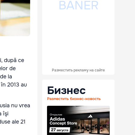
i, după ce
elor de
Разместить рекламу на сайте
de la
 în 2013 au
Бизнес
Разместить бизнес-новость
usia nu vrea
 îşi
duse ale 21