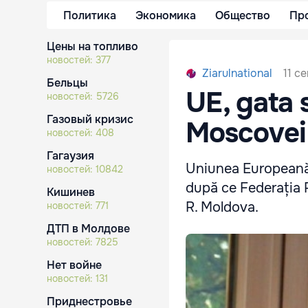
Политика
Экономика
Общество
Пр
Цены на топливо
новостей:
377
11 с
Ziarulnational
Бельцы
UE, gata 
новостей:
5726
Газовый кризис
Moscovei 
новостей:
408
Гагаузия
Uniunea Europeană 
новостей:
10842
după ce Federația R
Кишинев
R. Moldova.
новостей:
771
ДТП в Молдове
новостей:
7825
Нет войне
новостей:
131
Приднестровье