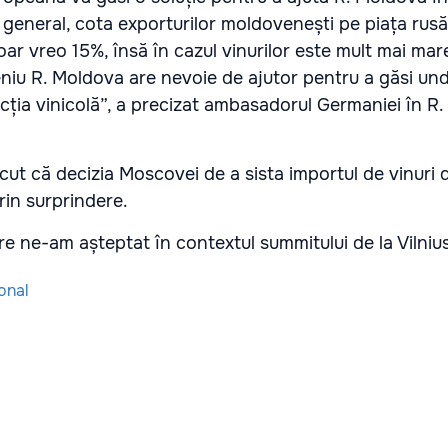
în general, cota exporturilor moldovenești pe piața rus
oar vreo 15%, însă în cazul vinurilor este mult mai mar
iu R. Moldova are nevoie de ajutor pentru a găsi und
ția vinicolă”, a precizat ambasadorul Germaniei în R.
ut că decizia Moscovei de a sista importul de vinuri d
rin surprindere.
re ne-am așteptat în contextul summitului de la Vilnius
onal