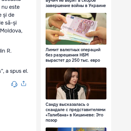
Вучич не верит в скорое
завершение войны в Украине
ă nu este
e și de
e să-și
 Moldova,
Лимит валютных операций
in R.
без разрешения НБМ
вырастет до 250 тыс. евро
”, a spus el.
Санду высказалась о
скандале с представителями
«Талибана» в Кишиневе: Это
позор