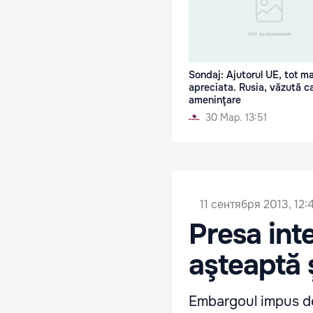
Sondaj: Ajutorul UE, tot ma
apreciata. Rusia, văzută c
ameninţare
30 Мар. 13:51
11 сентября 2013, 12:
Presa inte
aşteaptă ş
Embargoul impus de 