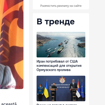
Разместить рекламу на сайте
В тренде
Иран потребовал от США
компенсаций для открытия
Ормузского пролива
n această