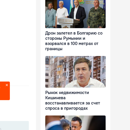
Дрон залетел в Болгарию со
стороны Румынии и
взорвался в 100 метрах от
границы
?
Рынок недвижимости
Кишинева
восстанавливается за счет
спроса в пригородах