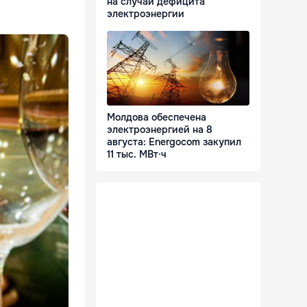
на случай дефицита
электроэнергии
Молдова обеспечена
электроэнергией на 8
августа: Energocom закупил
11 тыс. МВт·ч