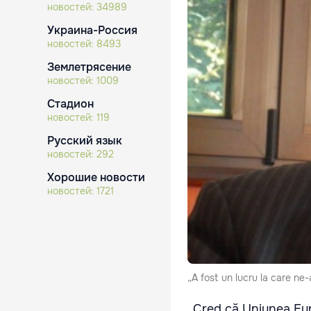
новостей:
34989
Украина-Россия
новостей:
8493
Землетрясение
новостей:
1009
Стадион
новостей:
119
Русский язык
новостей:
292
Хорошие новости
новостей:
1721
„A fost un lucru la care ne-
„Cred că Uniunea Eur