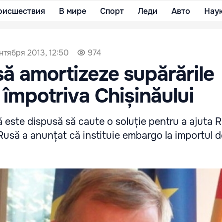
оисшествия
В мире
Спорт
Леди
Авто
Нау
ентября 2013, 12:50
974
să amortizeze supărările
împotriva Chișinăului
este dispusă să caute o soluție pentru a ajuta 
usă a anunțat că instituie embargo la importul de