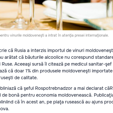
tru vinurile moldoveneşti a intrat în atenţia presei internaţionale.
rie că Rusia a interzis importul de vinuri moldoveneşt
au arătat că băuturile alcoolice nu corespund standar
i Ruse. Aceeaşi sursă îl citează pe medicul sanitar-şef 
ază că doar 1% din produsele moldoveneşti importate
seşti de calitate.
bliniază că şeful Rospotrebnadzor a mai declarat căR
ul de bonă pentru economia moldovenească. Publicaţia
bliniind că în acest an, pe piaţa rusească au ajuns pro
dova.