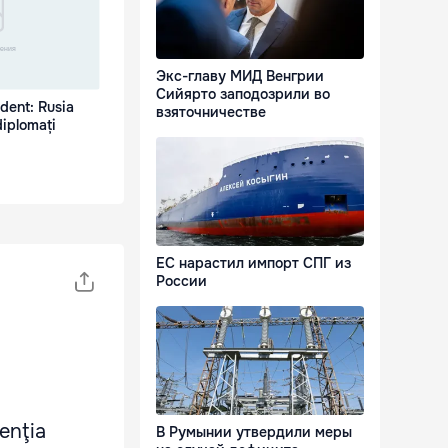
Экс-главу МИД Венгрии
Сийярто заподозрили во
dent: Rusia
взяточничестве
diplomați
ЕС нарастил импорт СПГ из
России
enţia
В Румынии утвердили меры