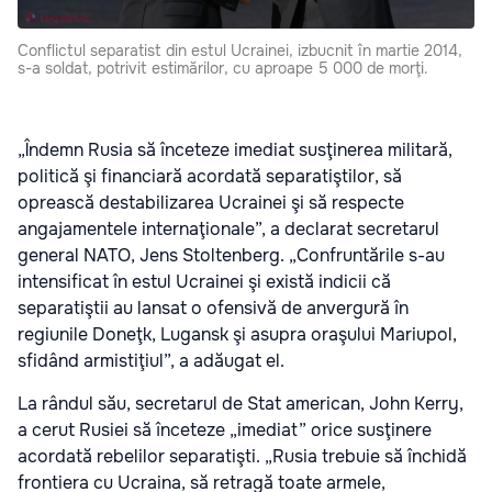
Conflictul separatist din estul Ucrainei, izbucnit în martie 2014,
s-a soldat, potrivit estimărilor, cu aproape 5 000 de morţi.
„Îndemn Rusia să înceteze imediat susţinerea militară,
politică şi financiară acordată separatiştilor, să
oprească destabilizarea Ucrainei şi să respecte
angajamentele internaţionale”, a declarat secretarul
general NATO, Jens Stoltenberg. „Confruntările s-au
intensificat în estul Ucrainei şi există indicii că
separatiştii au lansat o ofensivă de anvergură în
regiunile Doneţk, Lugansk şi asupra oraşului Mariupol,
sfidând armistiţiul”, a adăugat el.
La rândul său, secretarul de Stat american, John Kerry,
a cerut Rusiei să înceteze „imediat” orice susţinere
acordată rebelilor separatişti. „Rusia trebuie să închidă
frontiera cu Ucraina, să retragă toate armele,