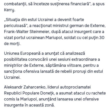
combatanţii, să înceteze susţinerea financiară”, a spus
Kerry.
„Situaţia din estul Ucrainei a devenit foarte
periculoasă”, a reacţionat ministrul german de Externe,
Frank-Walter Steinmeier, după atacul insurgent care a
vizat portul ucrainean Mariupol, soldat cu cel puţin 30
de morţi.
Uniunea Europeană a anunţat că analizează
posibilitatea convocării unei sesiuni extraordinare a
miniştrilor de Externe, săptămâna viitoare, pentru a
sancţiona ofensiva lansată de rebelii proruşi din estul
Ucrainei.
Aleksandr Zaharcenko, liderul autoproclamatei
Republici Populare Doneţk, a asumat atacul cu rachete
comis la Mariupol, anunţând lansarea unei ofensive
insurgente în această zonă.