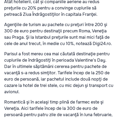
Atât hotelierii, cât și companiile aeriene au redus
preţurile cu 20% pentru a convinge cuplurile să
petreacă Ziua Îndrăgostiţilor în capitala Franţei.
Agenţiile de turism au pachete cu preţuri între 200 şi
300 de euro pentru destinaţii precum Roma, Veneţia
sau Praga. Şi la Istanbul preţurile sunt mai mici faţă de
cele de anul trecut, în medie cu 10%, notează Digi24.ro.
Parisul a fost mereu cea mai căutată destinaţie pentru
cuplurile de îndrăgostiţi în perioada Valentine's Day.
Dar în ultimele săptămâni cererea pentru pachete de
vacanţă s-a redus simţitor. Tarifele încep de la 250 de
euro de persoană, iar pachetul include două nopţi de
cazare la hotel de trei stele, cu mic dejun şi transport cu
avionul.
Romantică şi în acelaşi timp plină de farmec este şi
Veneţia. Aici tarifele încep de la 300 de euro de
persoană pentru patru zile de vacanţă în luna februarie,