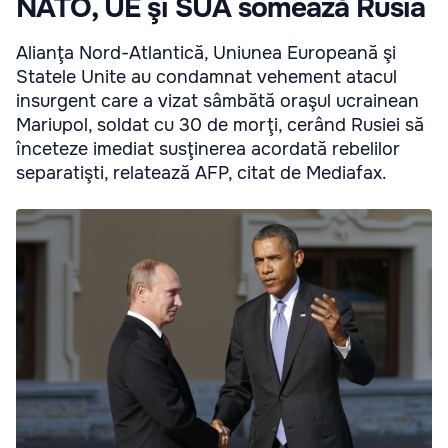
NATO, UE şi SUA somează Rusia
Alianţa Nord-Atlantică, Uniunea Europeană şi
Statele Unite au condamnat vehement atacul
insurgent care a vizat sâmbătă oraşul ucrainean
Mariupol, soldat cu 30 de morţi, cerând Rusiei să
înceteze imediat susţinerea acordată rebelilor
separatişti, relatează AFP, citat de Mediafax.