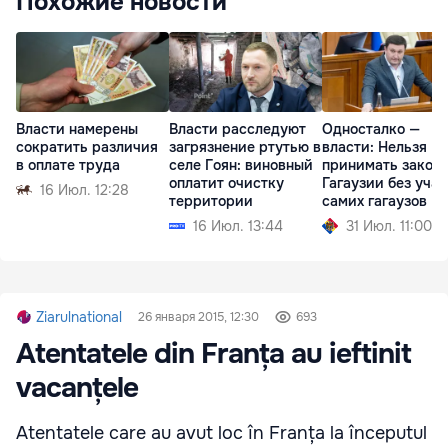
Похожие новости
Власти намерены
Власти расследуют
Односталко —
сократить различия
загрязнение ртутью в
власти: Нельзя
в оплате труда
селе Гоян: виновный
принимать законы
оплатит очистку
Гагаузии без уча
16 Июл. 12:28
территории
самих гагаузов
16 Июл. 13:44
31 Июл. 11:00
Ziarulnational
26 января 2015, 12:30
693
Atentatele din Franța au ieftinit
vacanțele
Atentatele care au avut loc în Franța la începutul