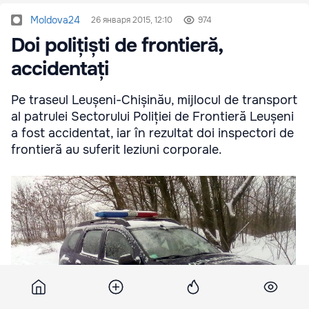
Moldova24
26 января 2015, 12:10
974
Doi polițiști de frontieră,
accidentați
Pe traseul Leușeni-Chișinău, mijlocul de transport
al patrulei Sectorului Poliției de Frontieră Leușeni
a fost accidentat, iar în rezultat doi inspectori de
frontieră au suferit leziuni corporale.