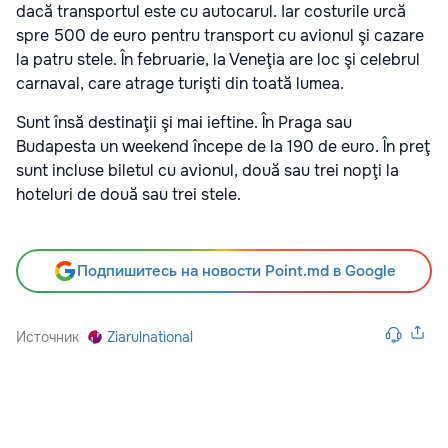
dacă transportul este cu autocarul. Iar costurile urcă
spre 500 de euro pentru transport cu avionul şi cazare
la patru stele. În februarie, la Veneţia are loc şi celebrul
carnaval, care atrage turişti din toată lumea.
Sunt însă destinaţii şi mai ieftine. În Praga sau
Budapesta un weekend începe de la 190 de euro. În preţ
sunt incluse biletul cu avionul, două sau trei nopţi la
hoteluri de două sau trei stele.
Подпишитесь на новости Point.md в Google
Источник
Ziarulnational