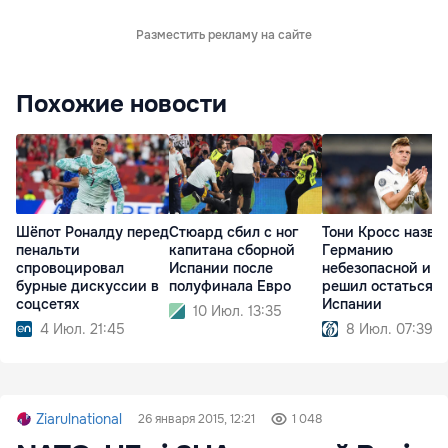
Разместить рекламу на сайте
Похожие новости
Шёпот Роналду перед
Стюард сбил с ног
Тони Кросс назва
пенальти
капитана сборной
Германию
спровоцировал
Испании после
небезопасной и
бурные дискуссии в
полуфинала Евро
решил остаться в
соцсетях
Испании
10 Июл. 13:35
4 Июл. 21:45
8 Июл. 07:39
Ziarulnational
26 января 2015, 12:21
1 048