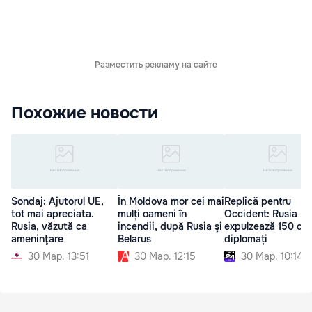
Разместить рекламу на сайте
Похожие новости
Sondaj: Ajutorul UE,
În Moldova mor cei mai
Replică pentru
tot mai apreciata.
mulți oameni în
Occident: Rusia
Rusia, văzută ca
incendii, după Rusia şi
expulzează 150 de
ameninţare
Belarus
diplomați
30 Мар. 13:51
30 Мар. 12:15
30 Мар. 10:14