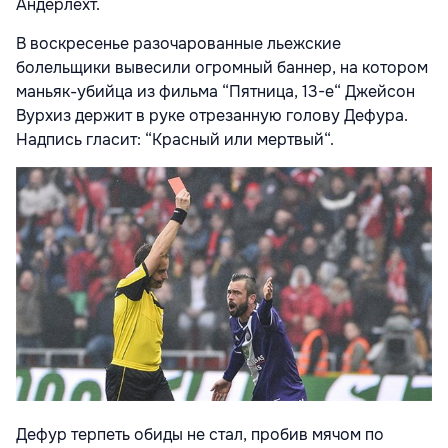
Андерлехт.
В воскресенье разочарованные льежские
болельщики вывесили огромный баннер, на котором
маньяк-убийца из фильма “Пятница, 13-е“ Джейсон
Вурхиз держит в руке отрезанную голову Дефура.
Надпись гласит: “Красный или мертвый“.
Дефур терпеть обиды не стал, пробив мячом по