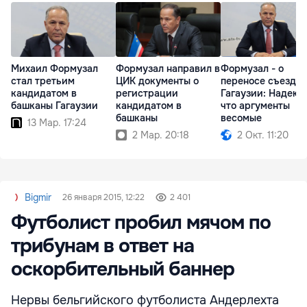
Михаил Формузал
Формузал направил в
Формузал - о
стал третьим
ЦИК документы о
переносе съезда
кандидатом в
регистрации
Гагаузии: Надеюс
башканы Гагаузии
кандидатом в
что аргументы
башканы
весомые
13 Мар. 17:24
2 Мар. 20:18
2 Окт. 11:20
Bigmir
26 января 2015, 12:22
2 401
Футболист пробил мячом по
трибунам в ответ на
оскорбительный баннер
Нервы бельгийского футболиста Андерлехта