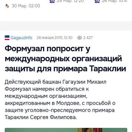
29 Мар. 12:20
26 Мар. 10:45
30 Мар. 02:00
Gagauzinfo
26 января 2015, 12:30
2 427
Формузал попросит у
международных организаций
защиты для примара Тараклии
Действующий башкан Гагаузии Михаил
Формузал намерен обратиться к
международным организациям,
аккредитованным в Молдове, с просьбой о
защите уголовно-преследуемого примара
Тараклии Сергея Филипова.