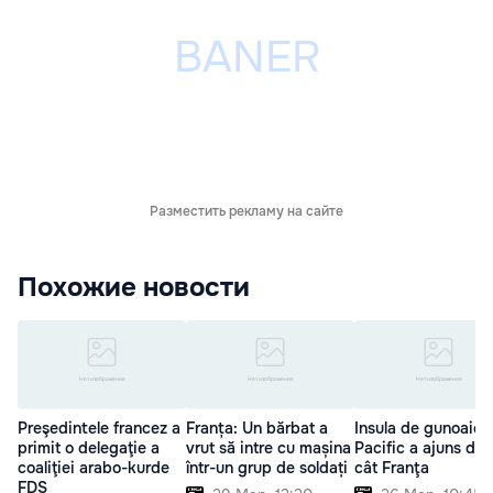
Разместить рекламу на сайте
Похожие новости
Preşedintele francez a
Franța: Un bărbat a
Insula de gunoaie 
primit o delegaţie a
vrut să intre cu mașina
Pacific a ajuns de 3
coaliţiei arabo-kurde
într-un grup de soldați
cât Franţa
FDS