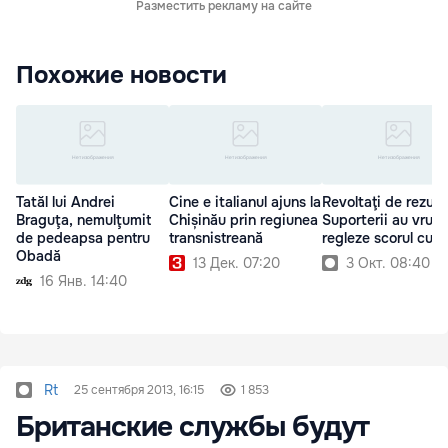
Разместить рекламу на сайте
Похожие новости
Tatăl lui Andrei
Cine e italianul ajuns la
Revoltaţi de rezulta
Braguţa, nemulţumit
Chișinău prin regiunea
Suporterii au vrut 
de pedeapsa pentru
transnistreană
regleze scorul cu s
Obadă
13 Дек. 07:20
3 Окт. 08:40
16 Янв. 14:40
Rt
25 сентября 2013, 16:15
1 853
Британские службы будут