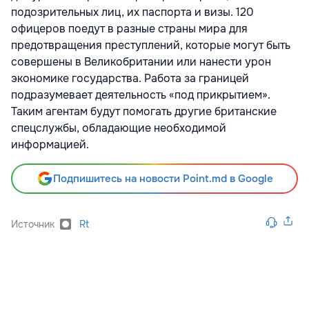
подозрительных лиц, их паспорта и визы. 120
офицеров поедут в разные страны мира для
предотвращения преступлений, которые могут быть
совершены в Великобритании или нанести урон
экономике государства. Работа за границей
подразумевает деятельность «под прикрытием».
Таким агентам будут помогать другие британские
спецслужбы, обладающие необходимой
информацией.
Подпишитесь на новости Point.md в Google
Источник
Rt