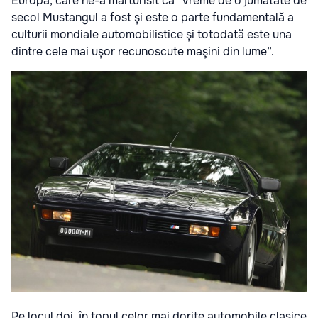
Europa, care ne-a mărturisit că ”vreme de o jumătate de
secol Mustangul a fost şi este o parte fundamentală a
culturii mondiale automobilistice şi totodată este una
dintre cele mai uşor recunoscute maşini din lume”.
Pe locul doi, în topul celor mai dorite automobile clasice