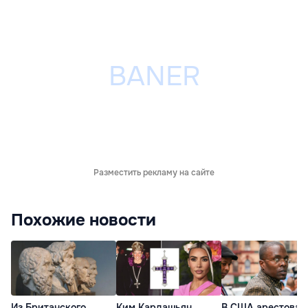
Разместить рекламу на сайте
Похожие новости
Из Британского
Ким Кардашьян
В США арестовал