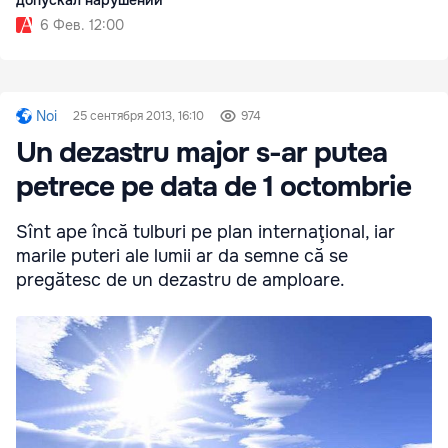
допускал нарушений
6 Фев. 12:00
Noi
25 сентября 2013, 16:10
974
Un dezastru major s-ar putea
petrece pe data de 1 octombrie
Sînt ape încă tulburi pe plan internaţional, iar
marile puteri ale lumii ar da semne că se
pregătesc de un dezastru de amploare.