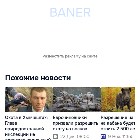
Разместить рекламу на сайте
Похожие новости
Охота в Хынчештах:
Еврочиновники
Разрешение на ох
Глава
призвали разрешить
на кабана будет
природоохранной
охоту на волков
стоить 2 500 леев
инспекции не
22 Дек. 08:00
9 Ноя. 11:54