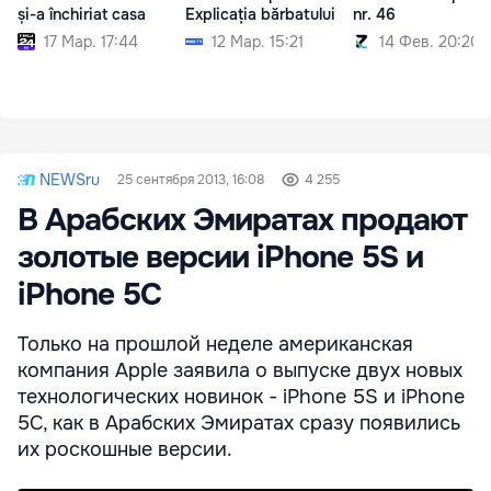
și-a închiriat casa
Explicația bărbatului
nr. 46
17 Мар. 17:44
12 Мар. 15:21
14 Фев. 20:20
NEWSru
25 сентября 2013, 16:08
4 255
B Арабских Эмиратах продают
золотые версии iPhone 5S и
iPhone 5C
Только на прошлой неделе американская
компания Apple заявила о выпуске двух новых
технологических новинок - iPhone 5S и iPhone
5C, как в Арабских Эмиратах сразу появились
их роскошные версии.