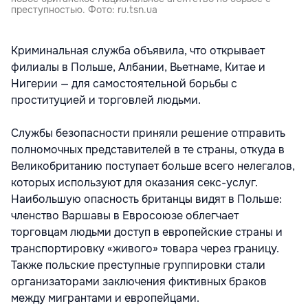
преступностью. Фото: ru.tsn.ua
Криминальная служба объявила, что открывает
филиалы в Польше, Албании, Вьетнаме, Китае и
Нигерии — для самостоятельной борьбы с
проституцией и торговлей людьми.
Службы безопасности приняли решение отправить
полномочных представителей в те страны, откуда в
Великобританию поступает больше всего нелегалов,
которых используют для оказания секс-услуг.
Наибольшую опасность британцы видят в Польше:
членство Варшавы в Евросоюзе облегчает
торговцам людьми доступ в европейские страны и
транспортировку «живого» товара через границу.
Также польские преступные группировки стали
организаторами заключения фиктивных браков
между мигрантами и европейцами.