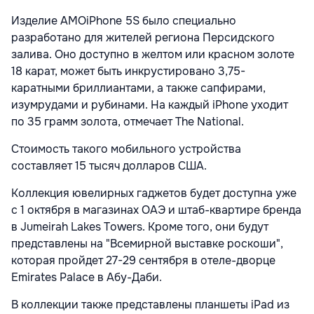
Изделие AMOiPhone 5S было специально
разработано для жителей региона Персидского
залива. Оно доступно в желтом или красном золоте
18 карат, может быть инкрустировано 3,75-
каратными бриллиантами, а также сапфирами,
изумрудами и рубинами. На каждый iPhone уходит
по 35 грамм золота, отмечает The National.
Стоимость такого мобильного устройства
составляет 15 тысяч долларов США.
Коллекция ювелирных гаджетов будет доступна уже
с 1 октября в магазинах ОАЭ и штаб-квартире бренда
в Jumeirah Lakes Towers. Кроме того, они будут
представлены на "Всемирной выставке роскоши",
которая пройдет 27-29 сентября в отеле-дворце
Emirates Palace в Абу-Даби.
В коллекции также представлены планшеты iPad из