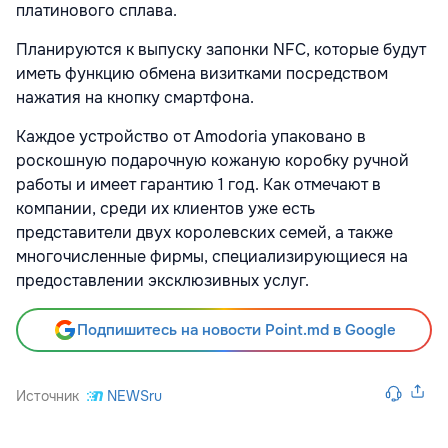
платинового сплава.
Планируются к выпуску запонки NFC, которые будут
иметь функцию обмена визитками посредством
нажатия на кнопку смартфона.
Каждое устройство от Amodoria упаковано в
роскошную подарочную кожаную коробку ручной
работы и имеет гарантию 1 год. Как отмечают в
компании, среди их клиентов уже есть
представители двух королевских семей, а также
многочисленные фирмы, специализирующиеся на
предоставлении эксклюзивных услуг.
Подпишитесь на новости Point.md в Google
Источник
NEWSru