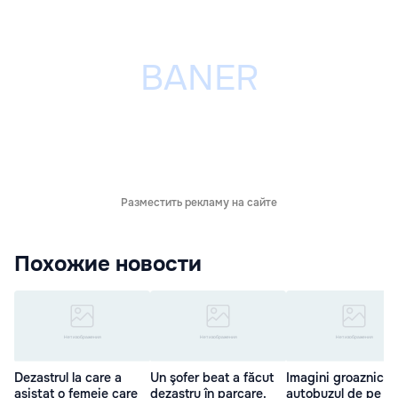
Разместить рекламу на сайте
Похожие новости
Dezastrul la care a
Un şofer beat a făcut
Imagini groaznice 
asistat o femeie care
dezastru în parcare.
autobuzul de pe ru