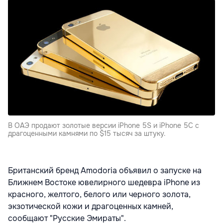
В ОАЭ продают золотые версии iPhone 5S и iPhone 5C с
драгоценными камнями по $15 тысяч за штуку.
Британский бренд Amodoria объявил о запуске на
Ближнем Востоке ювелирного шедевра iPhone из
красного, желтого, белого или черного золота,
экзотической кожи и драгоценных камней,
сообщают "Русские Эмираты"
.