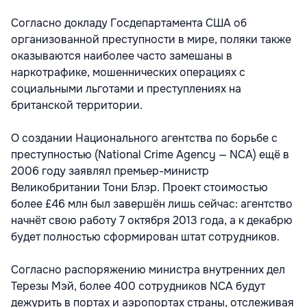
Согласно докладу Госдепартамента США об
организованной преступности в мире, поляки также
оказываются наиболее часто замешаны в
наркотрафике, мошеннических операциях с
социальными льготами и преступлениях на
британской территории.
О создании Национального агентства по борьбе с
преступностью (National Crime Agency — NCA) ещё в
2006 году заявлял премьер-министр
Великобритании Тони Блэр. Проект стоимостью
более £46 млн был завершён лишь сейчас: агентство
начнёт свою работу 7 октября 2013 года, а к декабрю
будет полностью сформирован штат сотрудников.
Согласно распоряжению министра внутренних дел
Терезы Мэй, более 400 сотрудников NCA будут
дежурить в портах и аэропортах страны, отслеживая