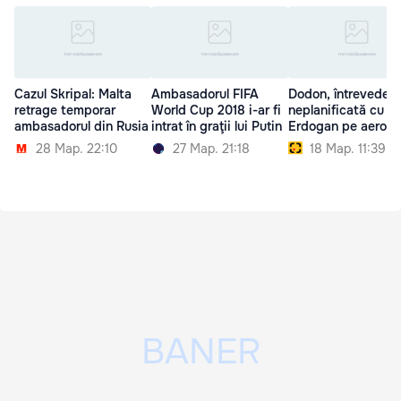
Cazul Skripal: Malta
Ambasadorul FIFA
Dodon, întrevedere
retrage temporar
World Cup 2018 i-ar fi
neplanificată cu
ambasadorul din Rusia
intrat în graţii lui Putin
Erdogan pe aeropo
28 Мар. 22:10
27 Мар. 21:18
18 Мар. 11:39