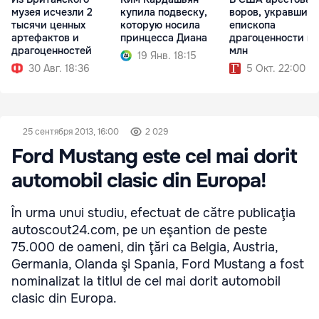
музея исчезли 2
купила подвеску,
воров, укравших 
тысячи ценных
которую носила
епископа
артефактов и
принцесса Диана
драгоценности на
драгоценностей
млн
19 Янв. 18:15
30 Авг. 18:36
5 Окт. 22:00
25 сентября 2013, 16:00
2 029
Ford Mustang este cel mai dorit
automobil clasic din Europa!
În urma unui studiu, efectuat de către publicaţia
autoscout24.com, pe un eşantion de peste
75.000 de oameni, din ţări ca Belgia, Austria,
Germania, Olanda şi Spania, Ford Mustang a fost
nominalizat la titlul de cel mai dorit automobil
clasic din Europa.