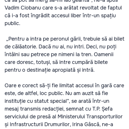
ca să pot să merg să-mi iau geanta”, ne-a spus
Vadim Ciobanu care s-a arătat revoltat de faptul
că i-a fost îngrădit accesul liber într-un spațiu
public.
„Pentru a intra pe peronul gării, trebuie să ai bilet
de călăatorie. Dacă nu ai, nu intri. Deci, nu poți
întâlni sau petrece pe nimeni la tren. Oamenii
care doresc, totuși, să intre cumpără bilete
pentru o destinație apropiată și intră.
Oare e corect să-ți fie limitat accesul în gară care
este, de altfel, loc public. Nu am auzit să fie
instituție cu statut special”, se arată într-un
mesaj transmis redacției, semnat cu T.P. Șefa
serviciului de presă al Ministerului Transporturilor
și Infrastructurii Drumurilor, Irina Gâscă, ne-a