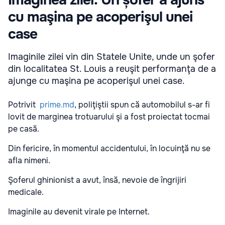
Imaginea zilei: Un șofer a ajuns
cu maşina pe acoperişul unei
case
Imaginile zilei vin din Statele Unite, unde un şofer
din localitatea St. Louis a reuşit performanţa de a
ajunge cu maşina pe acoperişul unei case.
Potrivit
prime.md
, poliţiştii spun că automobilul s-ar fi
lovit de marginea trotuarului şi a fost proiectat tocmai
pe casă.
Din fericire, în momentul accidentului, în locuinţă nu se
afla nimeni.
Şoferul ghinionist a avut, însă, nevoie de îngrijiri
medicale.
Imaginile au devenit virale pe Internet.