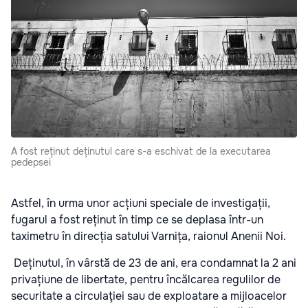
A fost reținut deținutul care s-a eschivat de la executarea
pedepsei
Astfel, în urma unor acțiuni speciale de investigații,
fugarul a fost reținut în timp ce se deplasa într-un
taximetru în direcția satului Varnița, raionul Anenii Noi.
Deținutul, în vârstă de 23 de ani, era condamnat la 2 ani
privațiune de libertate, pentru încălcarea regulilor de
securitate a circulaţiei sau de exploatare a mijloacelor