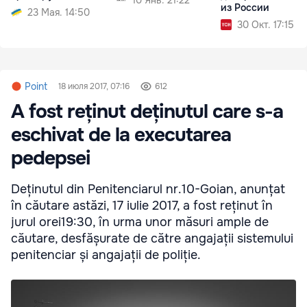
из России
23 Мая. 14:50
30 Окт. 17:15
Point
18 июля 2017, 07:16
612
A fost reținut deținutul care s-a
eschivat de la executarea
pedepsei
Deținutul din Penitenciarul nr.10-Goian, anunțat
în căutare astăzi, 17 iulie 2017, a fost reținut în
jurul orei19:30, în urma unor măsuri ample de
căutare, desfășurate de către angajații sistemului
penitenciar și angajații de poliție.