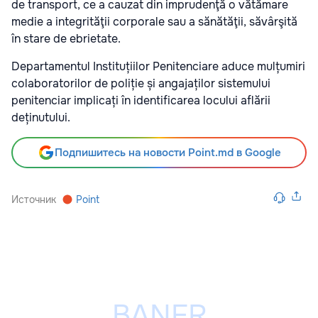
de transport, ce a cauzat din imprudenţă o vătămare
medie a integrităţii corporale sau a sănătăţii, săvârşită
în stare de ebrietate.
Departamentul Instituțiilor Penitenciare aduce mulțumiri
colaboratorilor de poliție și angajaților sistemului
penitenciar implicați în identificarea locului aflării
deținutului.
Подпишитесь на новости Point.md в Google
Источник
Point