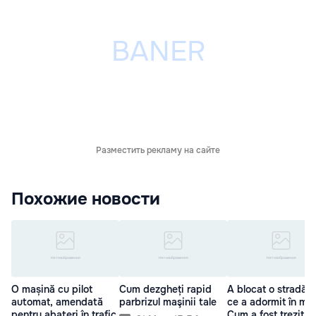
Разместить рекламу на сайте
Похожие новости
O mașină cu pilot
Cum dezgheți rapid
A blocat o stradă 
automat, amendată
parbrizul maşinii tale
ce a adormit în ma
pentru abateri în trafic
Cum a fost trezit