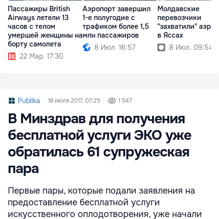
Пассажиры British
Аэропорт завершил
Молдавские
Airways летели 13
1-е полугодие с
перевозчики
часов с телом
трафиком более 1,5
"захватили" аэро
умершей женщины на
млн пассажиров
в Яссах
борту самолета
8 Июл. 16:57
8 Июл. 09:54
22 Мар. 17:30
Publika
18 июля 2017, 07:25
1 547
В Минздрав для получения
бесплатной услуги ЭКО уже
обратилась 61 супружеская
пара
Первые пары, которые подали заявления на
предоставление бесплатной услуги
искусственного оплодотворения, уже начали