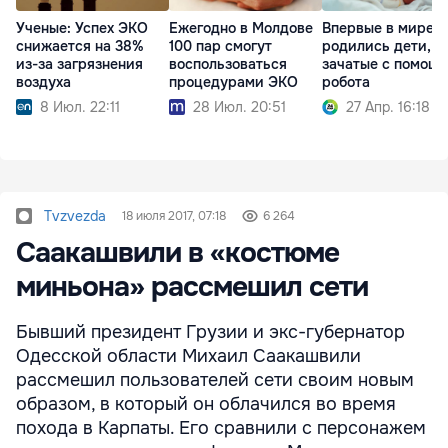
Ученые: Успех ЭКО
Ежегодно в Молдове
Впервые в мире
снижается на 38%
100 пар смогут
родились дети,
из-за загрязнения
воспользоваться
зачатые с помощ
воздуха
процедурами ЭКО
робота
8 Июл. 22:11
28 Июл. 20:51
27 Апр. 16:18
Tvzvezda
18 июля 2017, 07:18
6 264
Саакашвили в «костюме
миньона» рассмешил сети
Бывший президент Грузии и экс-губернатор
Одесской области Михаил Саакашвили
рассмешил пользователей сети своим новым
образом, в который он облачился во время
похода в Карпаты. Его сравнили с персонажем