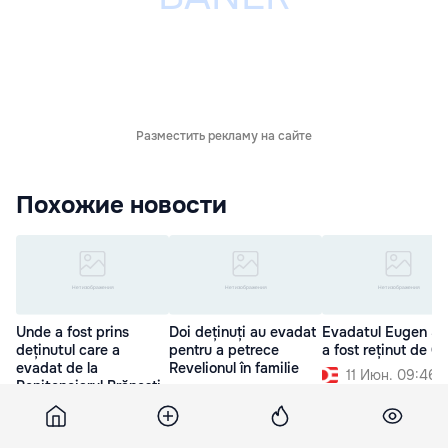
Разместить рекламу на сайте
Похожие новости
Unde a fost prins
Doi deținuți au evadat
Evadatul Eugen S
deținutul care a
pentru a petrece
a fost reținut de 
evadat de la
Revelionul în familie
11 Июн. 09:46
Penitenciarul Brănești
4 Янв. 16:30
22 Мар. 23:26