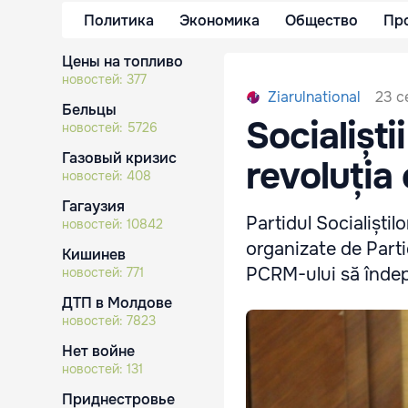
Политика
Экономика
Общество
Пр
Цены на топливо
новостей:
377
23 с
Ziarulnational
Бельцы
Socialiști
новостей:
5726
Газовый кризис
revoluția
новостей:
408
Гагаузия
Partidul Socialiști
новостей:
10842
organizate de Parti
Кишинев
PCRM-ului să îndep
новостей:
771
ДТП в Молдове
новостей:
7823
Нет войне
новостей:
131
Приднестровье