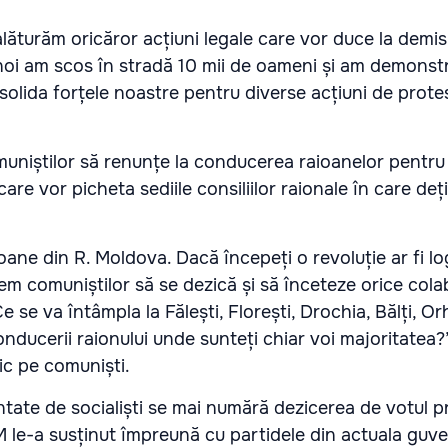
ăturăm oricăror acțiuni legale care vor duce la demis
, noi am scos în stradă 10 mii de oameni și am demons
olida forțele noastre pentru diverse acțiuni de protes
muniștilor să renunțe la conducerea raioanelor pentru
are vor picheta sediile consiliilor raionale în care dețin
ane din R. Moldova. Dacă începeți o revoluție ar fi log
m comuniștilor să se dezică și să înceteze orice cola
e se va întâmpla la Fălești, Florești, Drochia, Bălți, Or
nducerii raionului unde sunteți chiar voi majoritatea?”
ic pe comuniști.
intate de socialiști se mai numără dezicerea de votul p
 le-a susținut împreună cu partidele din actuala guv