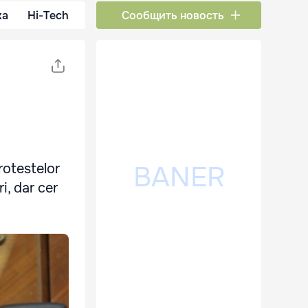
ка
Hi-Tech
Сообщить новость
rotestelor
i, dar cer