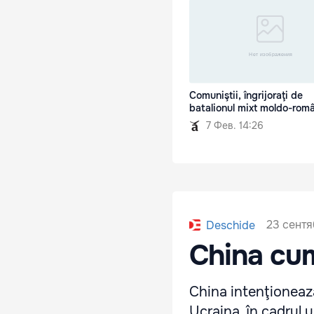
Comuniştii, îngrijoraţi de
batalionul mixt moldo-rom
7 Фев. 14:26
23 сентя
Deschide
China cu
China intenţionează
Ucraina, în cadrul 