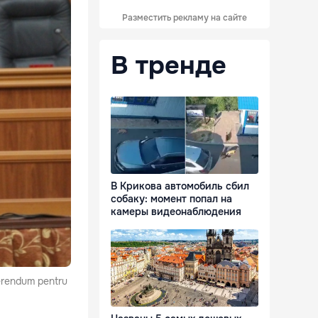
Разместить рекламу на сайте
В тренде
В Крикова автомобиль сбил
собаку: момент попал на
камеры видеонаблюдения
ferendum pentru