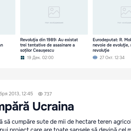
Revoluţia din 1989: Au existat
Eurodeputat: R. Mo
ân
trei tentative de asasinare a
nevoie de evoluţie,
soților Ceaușescu
revoluţie
19 Дек. 02:00
27 Окт. 12:34
бря 2013, 12:45
737
mpără Ucraina
 să cumpăre sute de mii de hectare teren agricol
unui proiect care are toate şansele să devină cel 