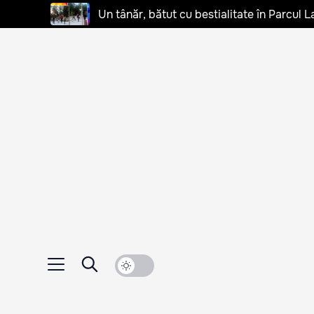
Un tânăr, bătut cu bestialitate în Parcul L