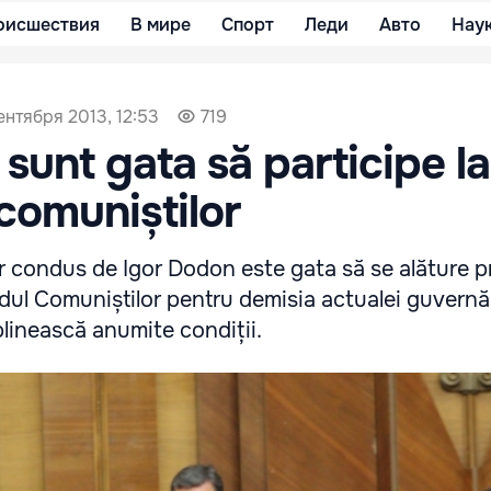
оисшествия
В мире
Спорт
Леди
Авто
Нау
ентября 2013, 12:53
719
i sunt gata să participe la
 comuniștilor
lor condus de Igor Dodon este gata să se alăture p
dul Comuniștilor pentru demisia actualei guvernăr
linească anumite condiții.