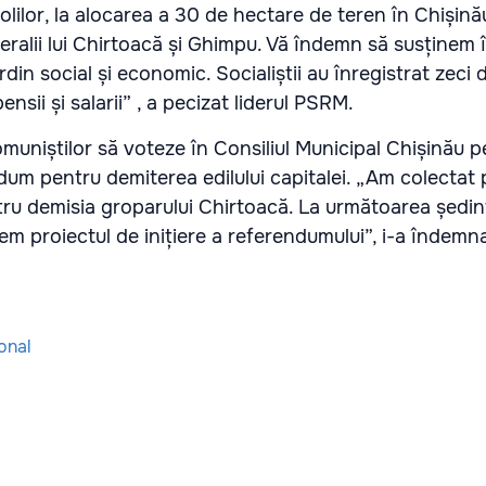
olilor, la alocarea a 30 de hectare de teren în Chișină
eralii lui Chirtoacă și Ghimpu. Vă îndemn să susținem
ordin social și economic. Socialiștii au înregistrat zeci 
pensii și salarii” , a pecizat liderul PSRM.
uniștilor să voteze în Consiliul Municipal Chișinău p
ndum pentru demiterea edilului capitalei. „Am colectat
tru demisia groparului Chirtoacă. La următoarea ședi
inem proiectul de inițiere a referendumului”, i-a înde
onal