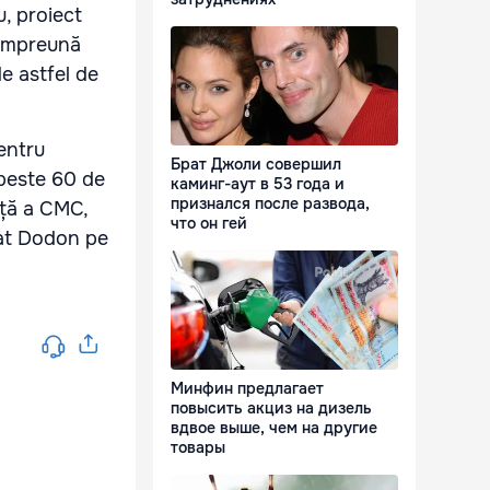
u, proiect
 împreună
de astfel de
entru
Брат Джоли совершил
 peste 60 de
каминг-аут в 53 года и
признался после развода,
nță a CMC,
что он гей
mnat Dodon pe
Минфин предлагает
повысить акциз на дизель
вдвое выше, чем на другие
товары