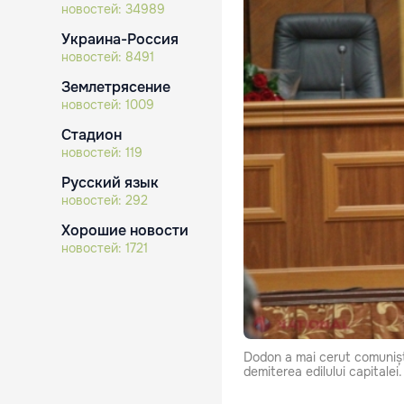
новостей:
34989
Украина-Россия
новостей:
8491
Землетрясение
новостей:
1009
Стадион
новостей:
119
Русский язык
новостей:
292
Хорошие новости
новостей:
1721
Dodon a mai cerut comuniști
demiterea edilului capitalei.