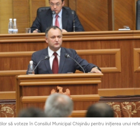
lor să voteze în Consiliul Municipal Chișinău pentru inițierea unui re