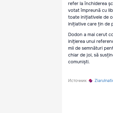
refer la închiderea șc
votat împreună cu lib
toate inițiativele de 
inițiative care țin de 
Dodon a mai cerut com
inițierea unui refere
mii de semnături pen
chiar de joi, să susț
comuniști.
Источник
Ziarulnati