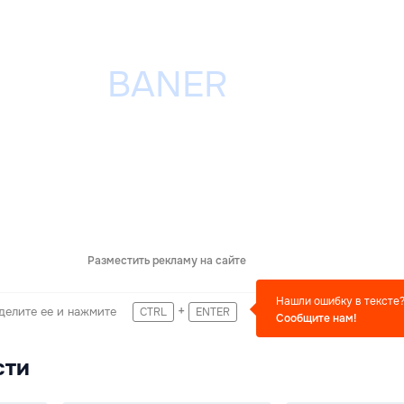
Разместить рекламу на сайте
Нашли ошибку в тексте
+
делите ее и нажмите
CTRL
ENTER
Сообщите нам!
сти