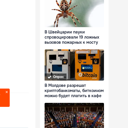
В Швейцарии пауки
спровоцировали 19 ложных
вызовов пожарных к мосту
Опрос
В Молдове разрешат
криптобанкоматы, биткоином
?
можно будет платить в кафе