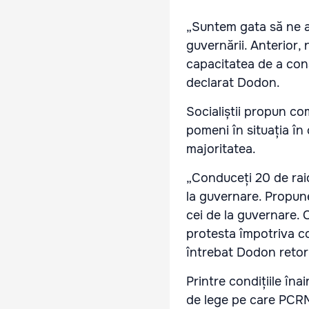
„Suntem gata să ne al
guvernării. Anterior
capacitatea de a cons
declarat Dodon.
Socialiștii propun co
pomeni în situația în c
majoritatea.
„Conduceți 20 de raio
la guvernare. Propune
cei de la guvernare. C
protesta împotriva co
întrebat Dodon retor
Printre condițiile îna
de lege pe care PCRM