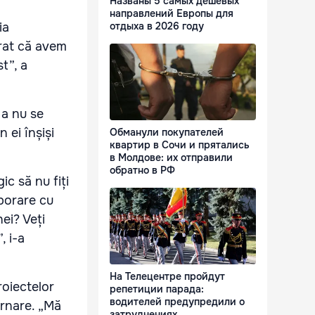
Названы 5 самых дешевых
направлений Европы для
ia
отдыха в 2026 году
trat că avem
t”, a
 a nu se
 ei înșiși
Обманули покупателей
квартир в Сочи и прятались
в Молдове: их отправили
обратно в РФ
ic să nu fiți
borare cu
hei? Veți
, i-a
На Телецентре пройдут
roiectelor
репетиции парада:
водителей предупредили о
ernare. „Mă
затруднениях