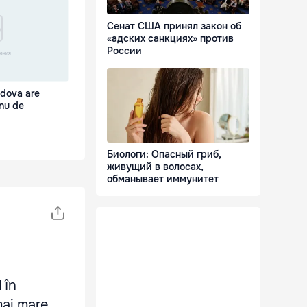
Сенат США принял закон об
«адских санкциях» против
России
ldova are
 nu de
Биологи: Опасный гриб,
живущий в волосах,
обманывает иммунитет
 în
mai mare