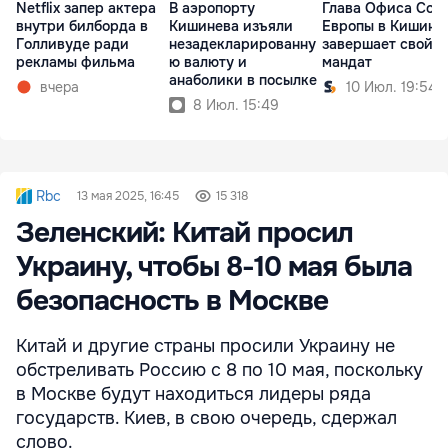
Netflix запер актера
В аэропорту
Глава Офиса Сов
внутри билборда в
Кишинева изъяли
Европы в Кишине
Голливуде ради
незадекларированну
завершает свой
рекламы фильма
ю валюту и
мандат
анаболики в посылке
вчера
10 Июл. 19:54
8 Июл. 15:49
Rbc
13 мая 2025, 16:45
15 318
Зеленский: Китай просил
Украину, чтобы 8-10 мая была
безопасность в Москве
Китай и другие страны просили Украину не
обстреливать Россию с 8 по 10 мая, поскольку
в Москве будут находиться лидеры ряда
государств. Киев, в свою очередь, сдержал
слово.