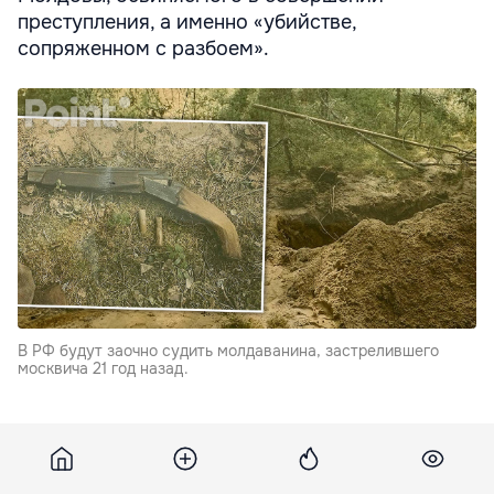
преступления, а именно «убийстве,
сопряженном с разбоем».
В РФ будут заочно судить молдаванина, застрелившего
москвича 21 год назад.
Расследованием, проведённым отделом СКР, было
установлено, что в 2004 году мужчина спланировал
убийство знакомого москвича. Для этого он уехал в