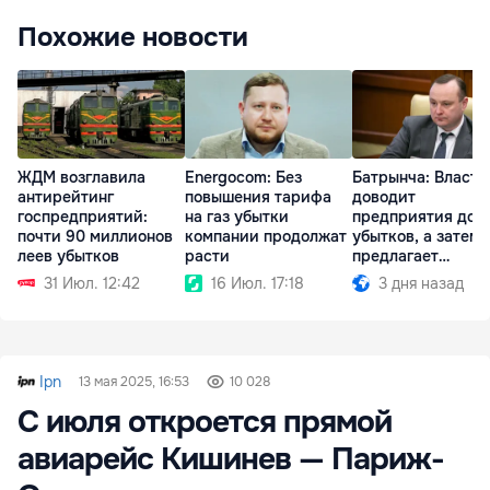
Похожие новости
ЖДМ возглавила
Energocom: Без
Батрынча: Власть
антирейтинг
повышения тарифа
доводит
госпредприятий:
на газ убытки
предприятия до
почти 90 миллионов
компании продолжат
убытков, а затем
леев убытков
расти
предлагает
приватизировать
31 Июл. 12:42
16 Июл. 17:18
3 дня назад
Ipn
13 мая 2025, 16:53
10 028
С июля откроется прямой
авиарейс Кишинев — Париж-