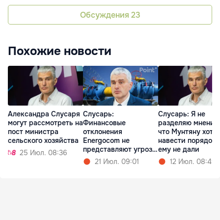
Обсуждения
23
Похожие новости
Александра Слусаря
Слусарь:
Слусарь: Я не
могут рассмотреть на
Финансовые
разделяю мнения
пост министра
отклонения
что Мунтяну хоте
сельского хозяйства
Energocom не
навести порядок,
представляют угрозы
ему не дали
25 Июл. 08:36
для компании
21 Июл. 09:01
12 Июл. 08:49