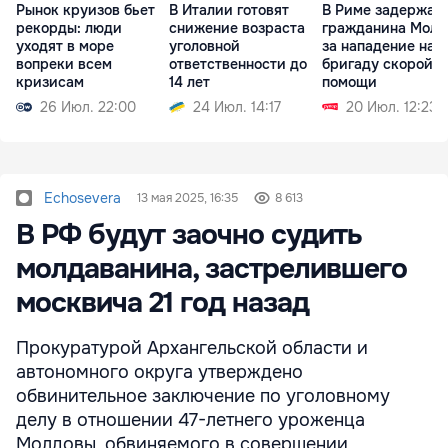
Рынок круизов бьет
В Италии готовят
В Риме задержал
рекорды: люди
снижение возраста
гражданина Молд
уходят в море
уголовной
за нападение на
вопреки всем
ответственности до
бригаду скорой
кризисам
14 лет
помощи
26 Июл. 22:00
24 Июл. 14:17
20 Июл. 12:23
Echosevera
13 мая 2025, 16:35
8 613
В РФ будут заочно судить
молдаванина, застрелившего
москвича 21 год назад
Прокуратурой Архангельской области и
автономного округа утверждено
обвинительное заключение по уголовному
делу в отношении 47-летнего уроженца
Молдовы, обвиняемого в совершении