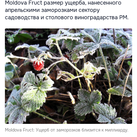
Moldova Fruct размер ущерба, нанесенного
апрельскими заморозками сектору
садоводства и столового виноградарства РМ.
Moldova Fruct: Ущерб от заморозков близится к миллиарду.