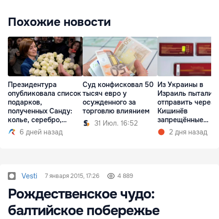
Похожие новости
Президентура
Суд конфисковал 50
Из Украины в
опубликовала список
тысяч евро у
Израиль пыталис
подарков,
осужденного за
отправить через
полученных Санду:
торговлю влиянием
Кишинёв
колье, серебро,
запрещённые
31 Июл. 16:52
ковер
препараты
6 дней назад
2 дня назад
Vesti
7 января 2015, 17:26
4 889
Рождественское чудо:
балтийское побережье