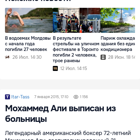
В водоемах Молдовы
В результате
Париж охлаждает
с начала года
стрельбы на уличном
здания без едино
погибли 27 человек
фестивале в Торонто
кондиционера
погибли 2 человека,
26 Июл. 14:30
28 Июн. 18:14
трое ранены
12 Июл. 14:15
Itar-Tass
7 января 2015, 17:10
1 156
Мохаммед Али выписан из
больницы
Легендарный американский боксер 72-летний