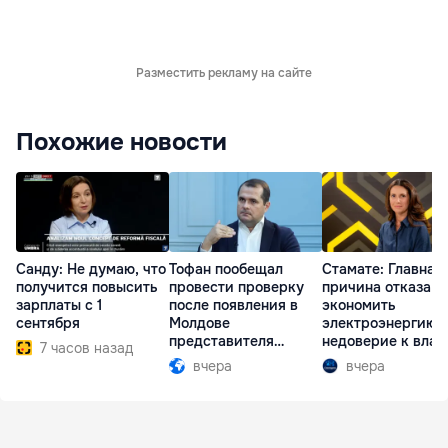
Разместить рекламу на сайте
Похожие новости
Санду: Не думаю, что
Тофан пообещал
Стамате: Главная
получится повысить
провести проверку
причина отказа
зарплаты с 1
после появления в
экономить
сентября
Молдове
электроэнергию 
представителя
недоверие к влас
7 часов назад
Южной Осетии
вчера
вчера