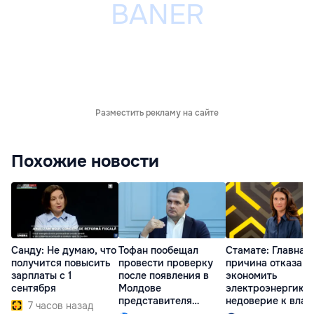
Разместить рекламу на сайте
Похожие новости
Санду: Не думаю, что
Тофан пообещал
Стамате: Главная
получится повысить
провести проверку
причина отказа
зарплаты с 1
после появления в
экономить
сентября
Молдове
электроэнергию 
представителя
недоверие к влас
7 часов назад
Южной Осетии