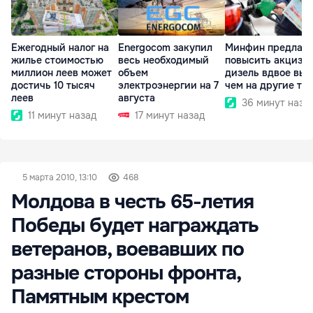
Ежегодный налог на
Energocom закупил
Минфин предлага
жилье стоимостью
весь необходимый
повысить акциз н
миллион леев может
объем
дизель вдвое выш
достичь 10 тысяч
электроэнергии на 7
чем на другие то
леев
августа
36 минут наза
11 минут назад
17 минут назад
5 марта 2010, 13:10
468
Молдова в честь 65-летия
Победы будет награждать
ветеранов, воевавших по
разные стороны фронта,
Памятным крестом