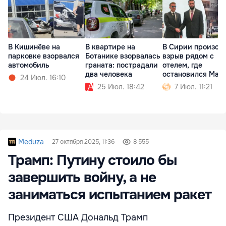
В Кишинёве на
В квартире на
В Сирии произош
парковке взорвался
Ботанике взорвалась
взрыв рядом с
автомобиль
граната: пострадали
отелем, где
два человека
остановился Мак
24 Июл. 16:10
25 Июл. 18:42
7 Июл. 11:21
Meduza
27 октября 2025, 11:36
8 555
Трамп: Путину стоило бы
завершить войну, а не
заниматься испытанием ракет
Президент США Дональд Трамп