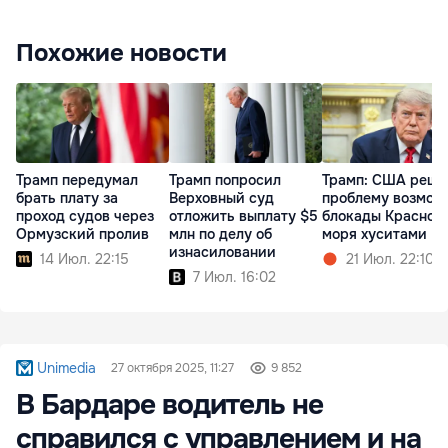
Похожие новости
Трамп передумал
Трамп попросил
Трамп: США реша
брать плату за
Верховный суд
проблему возмож
проход судов через
отложить выплату $5
блокады Красног
Ормузский пролив
млн по делу об
моря хуситами
изнасиловании
14 Июл. 22:15
21 Июл. 22:10
7 Июл. 16:02
Unimedia
27 октября 2025, 11:27
9 852
В Бардаре водитель не
справился с управлением и на