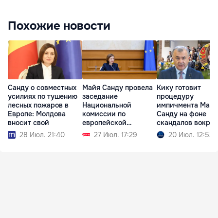
Похожие новости
Санду о совместных
Майя Санду провела
Кику готовит
усилиях по тушению
заседание
процедуру
лесных пожаров в
Национальной
импичмента Май
Европе: Молдова
комиссии по
Санду на фоне
вносит свой
европейской
скандалов вокруг
интеграции
партии PAS
28 Июл. 21:40
27 Июл. 17:29
20 Июл. 12:52