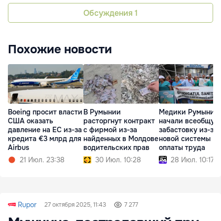
Обсуждения
1
Похожие новости
Boeing просит власти
В Румынии
Медики Румынии
США оказать
расторгнут контракт
начали всеобщую
давление на EC из-за
с фирмой из-за
забастовку из-за
кредита €3 млрд для
найденных в Молдове
новой системы
Airbus
водительских прав
оплаты труда
21 Июл. 23:38
30 Июл. 10:28
28 Июл. 10:17
Rupor
27 октября 2025, 11:43
7 277