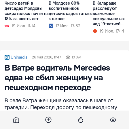
Число детей в
В Молдове 89%
В Калараше
детсадах Молдовы
воспитанников
расследуют
сократилось почти на
детских садов готовы
возможное
18% за шесть лет
к школе
сексуальное нас
над 19-летней
19 Июл. 11:14
17 Июл. 17:52
девушкой
19 Июл. 17:14
Unimedia
26 мая 2026, 11:47
19 974
В Ватре водитель Mercedes
едва не сбил женщину на
пешеходном переходе
В селе Ватра женщина оказалась в шаге от
трагедии. Переходя дорогу по пешеходному
переходу, она чудом не попала под колёса
микроавтобуса Mercedes, водитель которого
не остановился перед «зеброй». Момент попал