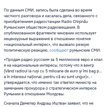
По данным СМИ, запись была сделана во время
частного разговора и касалась дела, связанного с
приобретением радиостанции Radio Chișinău
Румынским обществом радиовещания. В
опубликованном фрагменте чиновник использует
нецензурные выражения в отношении понятия
«национальный интерес», что вызвало резкую
политическую реакцию,
сообщают
румынские СМИ.
«Продам радио русским за 5 миллионов евро и клал
я на национальные интересы, потому что я венгр
(Vând radioul la ruși cu 5 milioane de euro și îmi bag p…
a în interesul național, pentru că eu sunt ungur)», -
утверждается, что именно так ответил министр на
замечание прокурора о стратегическом интересе
Румынии в отношении Молдовы.
Сначала Деметер Андраш Иштван заявил, что не