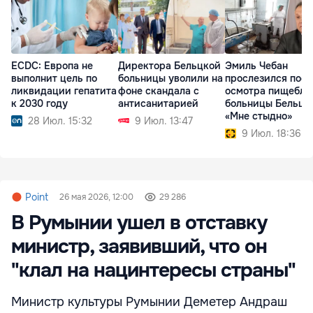
ECDC: Европа не
Директора Бельцкой
Эмиль Чебан
выполнит цель по
больницы уволили на
прослезился посл
ликвидации гепатита
фоне скандала с
осмотра пищебло
к 2030 году
антисанитарией
больницы Бельц:
«Мне стыдно»
28 Июл. 15:32
9 Июл. 13:47
9 Июл. 18:36
Point
26 мая 2026, 12:00
29 286
В Румынии ушел в отставку
министр, заявивший, что он
"клал на нацинтересы страны"
Министр культуры Румынии Деметер Андраш