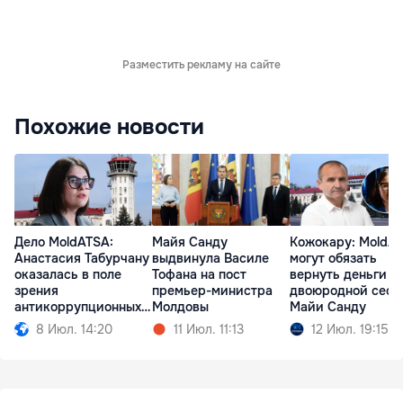
Разместить рекламу на сайте
Похожие новости
Дело MoldATSA:
Майя Санду
Кожокару: MoldA
Анастасия Табурчану
выдвинула Василе
могут обязать
оказалась в поле
Тофана на пост
вернуть деньги
зрения
премьер-министра
двоюродной сест
антикоррупционных
Молдовы
Майи Санду
органов
8 Июл. 14:20
11 Июл. 11:13
12 Июл. 19:15