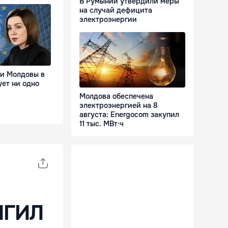
В Румынии утвердили меры
на случай дефицита
электроэнергии
ии Молдовы в
ует ни одно
Молдова обеспечена
электроэнергией на 8
августа: Energocom закупил
11 тыс. МВт·ч
ИГИЛ