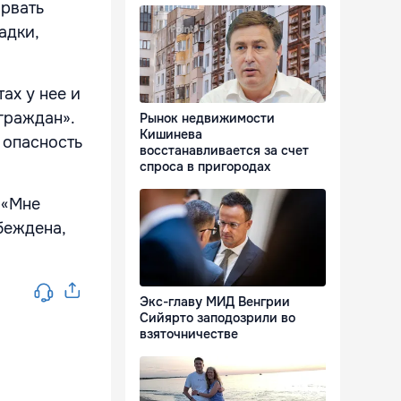
орвать
адки,
ах у нее и
граждан».
Рынок недвижимости
Кишинева
 опасность
восстанавливается за счет
спроса в пригородах
 «Мне
беждена,
Экс-главу МИД Венгрии
Сийярто заподозрили во
взяточничестве