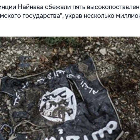
инции Найнава сбежали пять высокопоставле
мского государства", украв несколько миллио