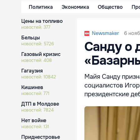
Политика
Экономика
Общество
Пр
Цены на топливо
новостей:
377
6 нояб
Newsmaker
Бельцы
Санду о 
новостей:
5726
Газовый кризис
«Базарн
новостей:
408
Гагаузия
Майя Санду призн
новостей:
10842
социалистов Игор
Кишинев
президентские деб
новостей:
771
ДТП в Молдове
новостей:
7824
Нет войне
новостей:
131
Приднестровье