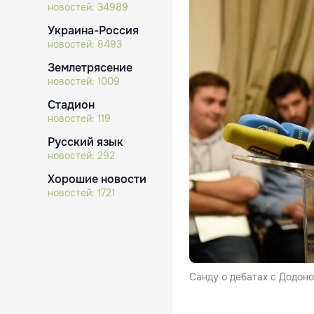
новостей:
34989
Украина-Россия
новостей:
8493
Землетрясение
новостей:
1009
Стадион
новостей:
119
Русский язык
новостей:
292
Хорошие новости
новостей:
1721
Санду о дебатах с Додоно