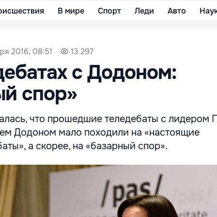
оисшествия
В мире
Спорт
Леди
Авто
Нау
ря 2016, 08:51
13 297
дебатах с Додоном:
ый спор»
алась, что прошедшие теледебаты с лидером 
ем Додоном мало походили на «настоящие
аты», а скорее, на «базарный спор».