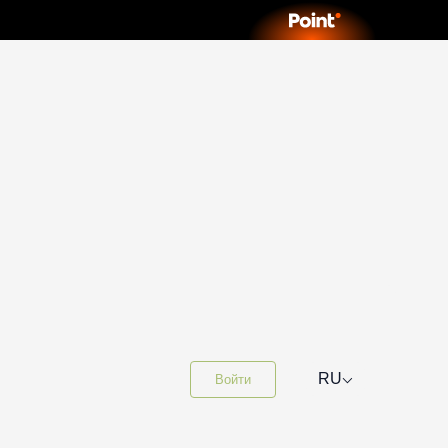
⌵
RU
Войти