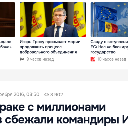
андале
Игорь Гросу призывает мэрии
Санду о вступлен
ибана»
продолжить процесс
ЕС: Нас не блокир
добровольного объединения
государство
9 часов назад
10 часов назад
оября 2016, 08:50
3 902
раке с миллионами
в сбежали командиры 