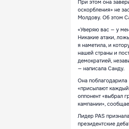
При этом она завери
оскорбления» не зас
Молдову. Об этом С
«Уверяю вас — у ме
Никакие атаки, ложь
я наметила, и кото
нашей страны и пос
демократией, неза
— написала Санду.
Она поблагодарила 
«присылают каждый 
оппонент «выбрал г
кампании», сообща
Лидер PAS признала
президентские дебат