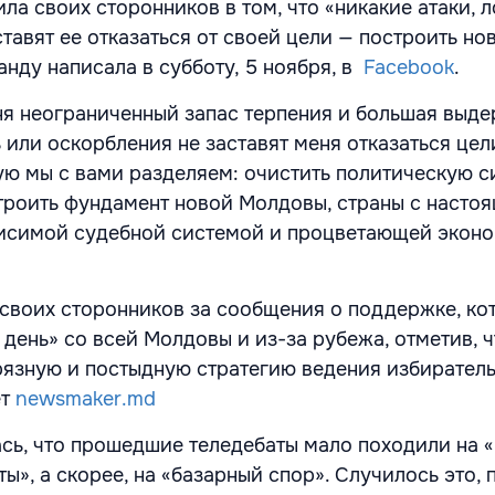
ла своих сторонников в том, что «никакие атаки, 
тавят ее отказаться от своей цели — построить но
анду написала в субботу, 5 ноября, в
Facebook
.
ня неограниченный запас терпения и большая выде
 или оскорбления не заставят меня отказаться цел
рую мы с вами разделяем: очистить политическую 
троить фундамент новой Молдовы, страны с насто
висимой судебной системой и процветающей эконо
своих сторонников за сообщения о поддержке, ко
день» со всей Молдовы и из-за рубежа, отметив, ч
рязную и постыдную стратегию ведения избирател
ет
newsmaker.md
сь, что прошедшие теледебаты мало походили на 
ы», а скорее, на «базарный спор». Случилось это,