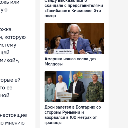
Санду высказалась о
ложь или
скандале с представителями
вую
«Талибана» в Кишиневе: Это
позор
ржка.
и, которую
систему
ящей
Америка нашла посла для
микой»,
Молдовы
торые ей
то ее
ьной
Дрон залетел в Болгарию со
стороны Румынии и
«настоящие
взорвался в 100 метрах от
 по мнению
границы