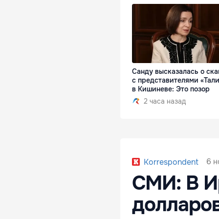
Санду высказалась о ск
с представителями «Тал
в Кишиневе: Это позор
2 часа назад
6 н
Korrespondent
СМИ: В И
долларо