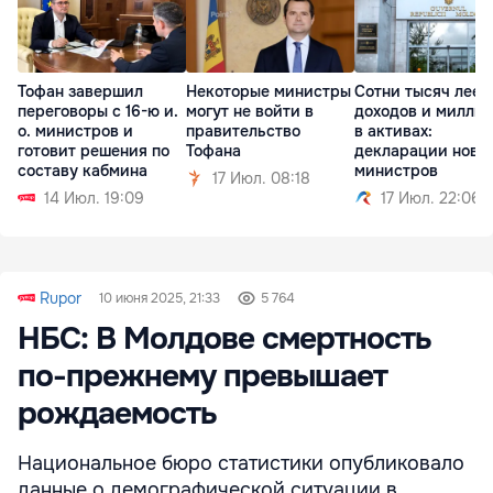
Тофан завершил
Некоторые министры
Сотни тысяч леев
переговоры с 16-ю и.
могут не войти в
доходов и милли
о. министров и
правительство
в активах:
готовит решения по
Тофана
декларации новы
составу кабмина
министров
17 Июл. 08:18
14 Июл. 19:09
17 Июл. 22:06
Rupor
10 июня 2025, 21:33
5 764
НБС: В Молдове смертность
по-прежнему превышает
рождаемость
Национальное бюро статистики опубликовало
данные о демографической ситуации в