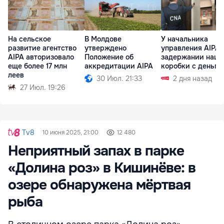
На сельское
В Молдове
У начальника
развитие агентство
утверждено
управления AIPA 
AIPA авторизовало
Положение об
задержании нашл
еще более 17 млн
аккредитации AIPA
коробки с деньга
леев
30 Июл. 21:33
2 дня назад
27 Июл. 19:26
Tv8
10 июня 2025, 21:00
12 480
Неприятный запах в парке
«Долина роз» в Кишинёве: в
озере обнаружена мёртвая
рыба