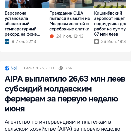
Барселона
Гражданин США
Кишинёвский
установила
пытался вывезти из
аэропорт ищет
абсолютный
Молдовы золотой и
подрядчика для
температурный
серебряные слитки
работ на сумму б
рекорд на фоне
67 млн леев
24 Июл. 12:43
волны жары в
8 Июл. 22:13
26 Июл. 18:30
Испании
Noi
10 июня 2025, 21:09
3 517
AIPA выплатило 26,63 млн леев
субсидий молдавским
фермерам за первую неделю
июня
Агентство по интервенциям и платежам в
сельском хозяйстве (AIPA) за первую неделю