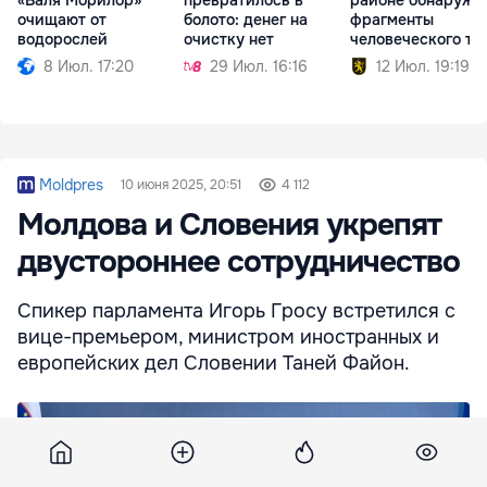
очищают от
болото: денег на
фрагменты
водорослей
очистку нет
человеческого те
8 Июл. 17:20
29 Июл. 16:16
12 Июл. 19:19
Moldpres
10 июня 2025, 20:51
4 112
Молдова и Словения укрепят
двустороннее сотрудничество
Спикер парламента Игорь Гросу встретился с
вице-премьером, министром иностранных и
европейских дел Словении Таней Файон.