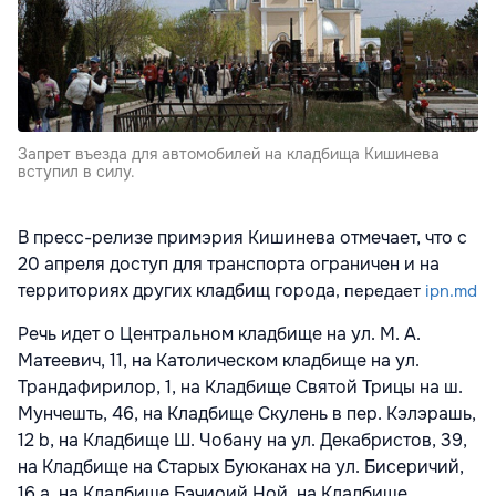
Запрет въезда для автомобилей на кладбища Кишинева
вступил в силу.
В пресс-релизе примэрия Кишинева отмечает, что с
20 апреля доступ для транспорта ограничен и на
территориях других кладбищ города
, передает
ipn.md
Речь идет о Центральном кладбище на ул. М. А.
Матеевич, 11, на Католическом кладбище на ул.
Трандафирилор, 1, на Кладбище Святой Трицы на ш.
Мунчешть, 46, на Кладбище Скулень в пер. Кэлэрашь,
12 b, на Кладбище Ш. Чобану на ул. Декабристов, 39,
на Кладбище на Старых Буюканах на ул. Бисеричий,
16 а, на Кладбище Бэчиоий Ной, на Кладбище