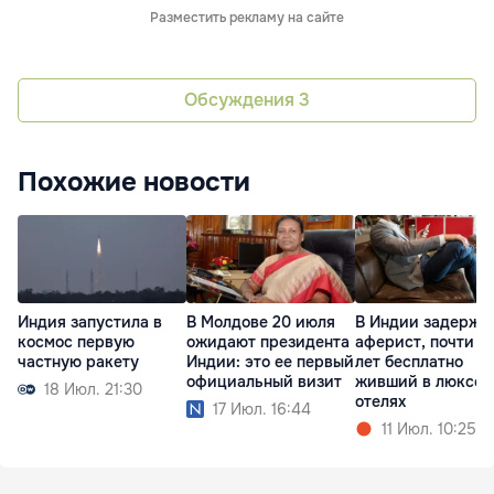
Разместить рекламу на сайте
Обсуждения
3
Похожие новости
Индия запустила в
В Молдове 20 июля
В Индии задержа
космос первую
ожидают президента
аферист, почти 4
частную ракету
Индии: это ее первый
лет бесплатно
официальный визит
живший в люксов
18 Июл. 21:30
отелях
17 Июл. 16:44
11 Июл. 10:25