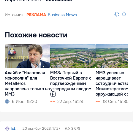
Источник
Business News
Похожие новости
Алайба: "Налоговая
ММЗ: Первый в
MMЗ успешно
монополия" для
Восточной Европе с
наращивает
Metalferos
подтверждённым
сотрудничество с
направлена только на
углеродным следом
Министерством
ММЗ
Ⓟ
окружающей сре
Ⓟ
6 Июн. 15:20
22 Апр. 16:24
18 Сен. 15:30
Ixbt
20 октября 2023, 17:27
3 679