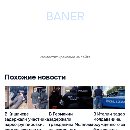
Разместить рекламу на сайте
Похожие новости
В Кишиневе
В Германии
В Италии задерж
задержали участника
задержали
молдаванина,
наркогруппировки,
гражданина Молдовы
осужденного за
скрывавшегося от
за шпионаж с
банковское