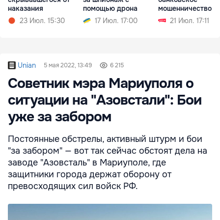
наказания
помощью дрона
мошенничество н
родине
23 Июл. 15:30
17 Июл. 17:00
21 Июл. 17:11
Unian
5 мая 2022, 13:49
6 215
Советник мэра Мариуполя о
ситуации на "Азовстали": Бои
уже за забором
Постоянные обстрелы, активный штурм и бои
"за забором" — вот так сейчас обстоят дела на
заводе "Азовсталь" в Мариуполе, где
защитники города держат оборону от
превосходящих сил войск РФ.