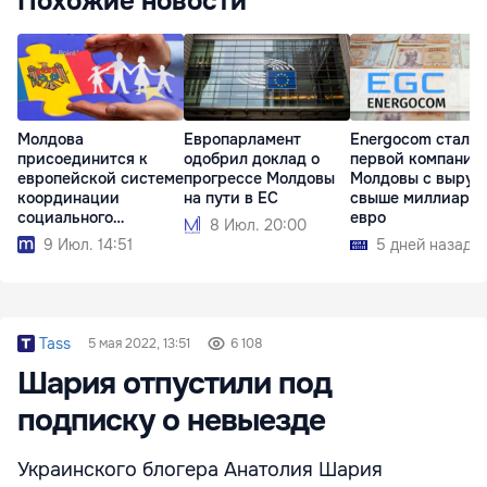
Похожие новости
Молдова
Европарламент
Energocom стала
присоединится к
одобрил доклад о
первой компание
европейской системе
прогрессе Молдовы
Молдовы с выруч
координации
на пути в ЕС
свыше миллиард
социального
евро
8 Июл. 20:00
обеспечения
9 Июл. 14:51
5 дней назад
Tass
5 мая 2022, 13:51
6 108
Шария отпустили под
подписку о невыезде
Украинского блогера Анатолия Шария