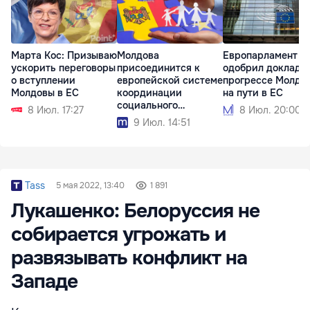
Марта Кос: Призываю
Молдова
Европарламент
ускорить переговоры
присоединится к
одобрил доклад о
о вступлении
европейской системе
прогрессе Молдо
Молдовы в ЕС
координации
на пути в ЕС
социального
8 Июл. 17:27
8 Июл. 20:00
обеспечения
9 Июл. 14:51
Tass
5 мая 2022, 13:40
1 891
Лукашенко: Белоруссия не
собирается угрожать и
развязывать конфликт на
Западе