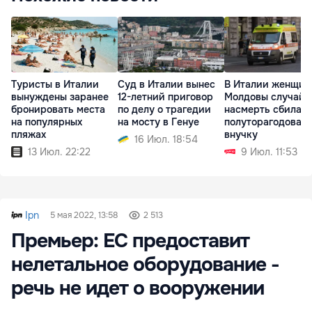
Туристы в Италии
Суд в Италии вынес
В Италии женщин
вынуждены заранее
12-летний приговор
Молдовы случайн
бронировать места
по делу о трагедии
насмерть сбила
на популярных
на мосту в Генуе
полуторагодовал
пляжах
внучку
16 Июл. 18:54
13 Июл. 22:22
9 Июл. 11:53
Ipn
5 мая 2022, 13:58
2 513
Премьер: ЕС предоставит
нелетальное оборудование -
речь не идет о вооружении