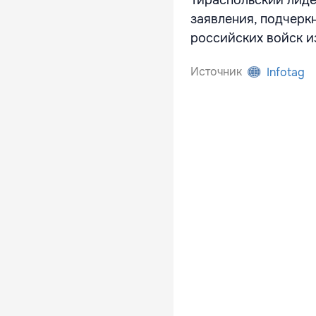
Тираспольский лиде
заявления, подчерк
российских войск из
Источник
Infotag