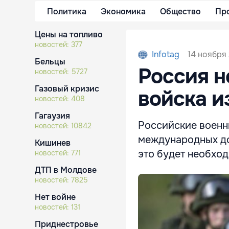
Политика
Экономика
Общество
Пр
Цены на топливо
новостей:
377
14 ноября 
Infotag
Бельцы
Россия н
новостей:
5727
Газовый кризис
войска и
новостей:
408
Гагаузия
Российские военн
новостей:
10842
международных дог
Кишинев
это будет необход
новостей:
771
ДТП в Молдове
новостей:
7825
Нет войне
новостей:
131
Приднестровье