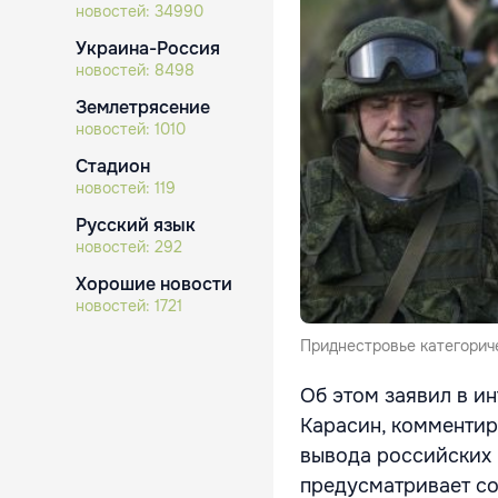
новостей:
34990
Украина-Россия
новостей:
8498
Землетрясение
новостей:
1010
Стадион
новостей:
119
Русский язык
новостей:
292
Хорошие новости
новостей:
1721
Приднестровье категориче
Об этом заявил в и
Карасин, комментир
вывода российских 
предусматривает со