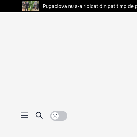
Pugaciova nu s-a ridicat din pat timp de pa