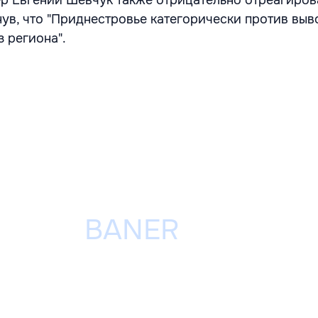
р Евгений Шевчук также отрицательно отреагирова
нув, что "Приднестровье категорически против выв
 региона".