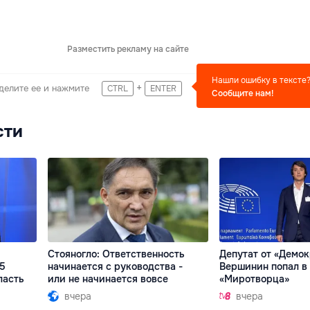
Разместить рекламу на сайте
Нашли ошибку в тексте
+
делите ее и нажмите
CTRL
ENTER
Сообщите нам!
сти
Стояногло: Ответственность
Депутат от «Демо
15
начинается с руководства -
Вершинин попал в 
ласть
или не начинается вовсе
«Миротворца»
вчера
вчера