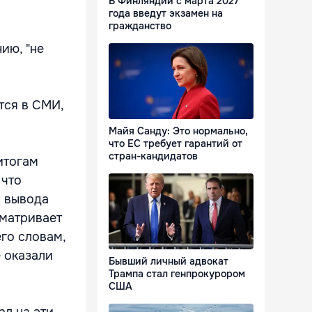
В Финляндии с марта 2027
года введут экзамен на
гражданство
ию, "не
тся в СМИ,
Майя Санду: Это нормально,
что ЕС требует гарантий от
стран-кандидатов
итогам
 что
н вывода
сматривает
его словам,
 оказали
Бывший личный адвокат
Трампа стал генпрокурором
США