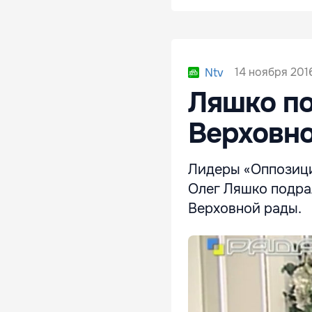
14 ноября 2016
Ntv
Ляшко по
Верховно
Лидеры «Оппозици
Олег Ляшко подра
Верховной рады.