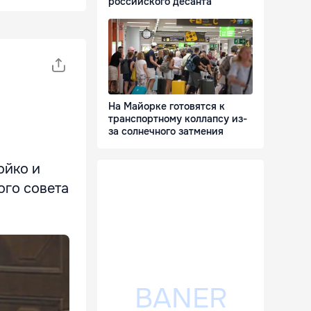
российского десанта
На Майорке готовятся к
транспортному коллапсу из-
за солнечного затмения
ойко и
ого совета