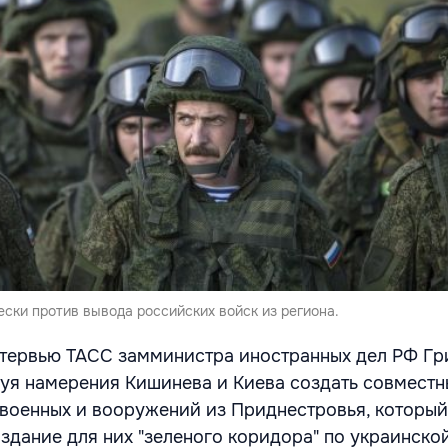
ски против вывода российских войск из региона.
нтервью ТАСС замминистра иностранных дел РФ Г
уя намерения Кишинева и Киева создать совместн
военных и вооружений из Приднестровья, который
здание для них "зеленого коридора" по украинско