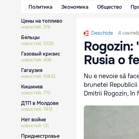
Политика
Экономика
Общество
Пр
Цены на топливо
новостей:
376
4 сентяб
Deschide
Бельцы
Rogozin: 
новостей:
5726
Газовый кризис
Rusia o f
новостей:
406
Гагаузия
Nu e nevoie să face
новостей:
10842
brunetei Republicii
Кишинев
Dmitrii Rogozin, în 
новостей:
770
ДТП в Молдове
новостей:
7819
Нет войне
новостей:
131
Приднестровье