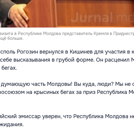
 визита в Республике Молдова представитель Кремля в Приднест
ещё больше.
асполь Рогозин вернулся в Кишинев для участия в 
л себе высказывания в грубой форме. Он расценил
 бегах.
 думающую часть Молдовы! Вы куда, люди? Мы не
росоюзом на крысиных бегах за приз Республика М
ийский эмиссар уверен, что Республика Молдова н
ожидания.