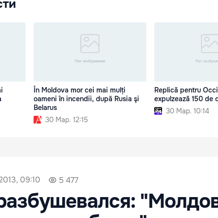
сти
i
În Moldova mor cei mai mulți
Replică pentru Occi
a
oameni în incendii, după Rusia şi
expulzează 150 de 
Belarus
30 Мар. 10:14
30 Мар. 12:15
2013, 09:10
5 477
разбушевался: "Молдо