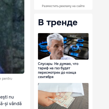
Разместить рекламу на сайте
В тренде
Слусарь: Не думаю, что
тариф на газ будет
пересмотрен до конца
сентября
e pentru
ești nu
să-și vândă