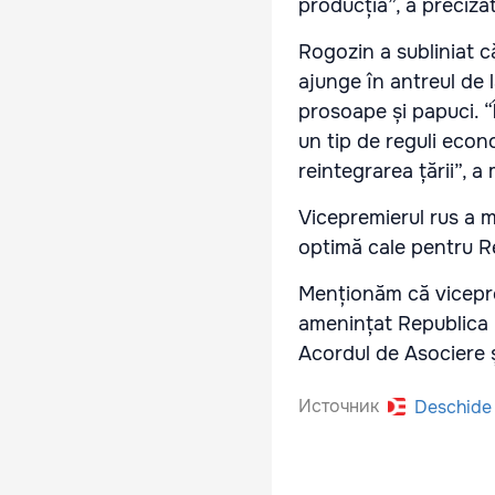
producția”, a preciza
Rogozin a subliniat 
ajunge în antreul de l
prosoape și papuci. “
un tip de reguli econo
reintegrarea țării”, 
Vicepremierul rus a 
optimă cale pentru R
Menționăm că vicepre
amenințat Republica M
Acordul de Asociere 
Источник
Deschide