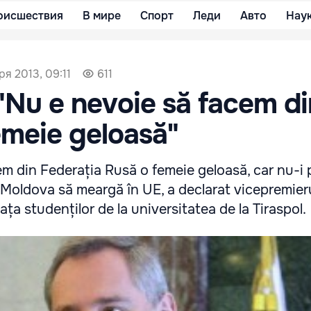
оисшествия
В мире
Спорт
Леди
Авто
Нау
ря 2013, 09:11
611
"Nu e nevoie să facem di
emeie geloasă"
m din Federația Rusă o femeie geloasă, car nu-i 
 Moldova să meargă în UE, a declarat vicepremieru
fața studenților de la universitatea de la Tiraspol.