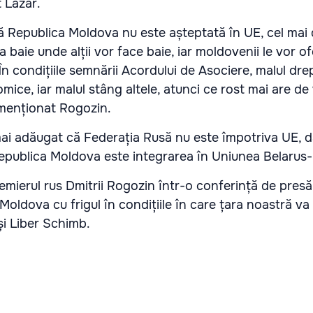
t Lazăr.
că Republica Moldova nu este așteptată în UE, cel mai
a baie unde alții vor face baie, iar moldovenii le vor of
În condițiile semnării Acordului de Asociere, malul dre
mice, iar malul stâng altele, atunci ce rost mai are de
a menționat Rogozin.
mai adăugat că Federația Rusă nu este împotriva UE, d
epublica Moldova este integrarea în Uniunea Belarus
mierul rus Dmitrii Rogozin într-o conferință de presă
oldova cu frigul în condițiile în care țara noastră va
și Liber Schimb.