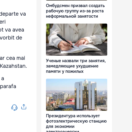
Омбудсмен призвал создать
рабочую группу из-за роста
 departe va
неформальной занятости
eri
pt va avea
 vorbit de
ar cea mai
Ученые назвали три занятия,
-Kazahstan.
замедляющие ухудшение
памяти у пожилых
 a
 parafa
Президентура использует
фотоэлектрическую станцию
для экономии
электроэнергии