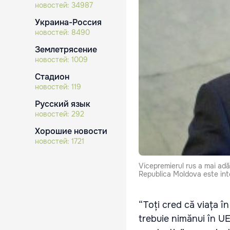
новостей:
34987
Украина-Россия
новостей:
8490
Землетрясение
новостей:
1009
Стадион
новостей:
119
Русский язык
новостей:
292
Хорошие новости
новостей:
1721
Vicepremierul rus a mai ad
Republica Moldova este int
“Toți cred că viața î
trebuie nimănui în UE