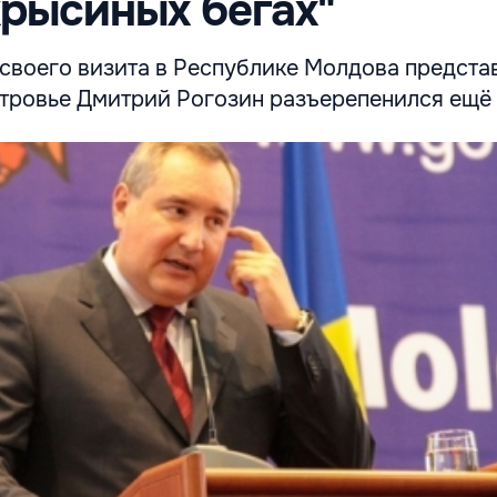
крысиных бегах"
 своего визита в Республике Молдова предста
тровье Дмитрий Рогозин разъерепенился ещё