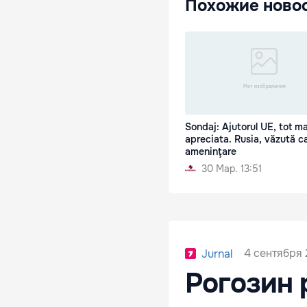
Похожие ново
Sondaj: Ajutorul UE, tot ma
apreciata. Rusia, văzută c
ameninţare
30 Мар. 13:51
4 сентября 
Jurnal
Рогозин 