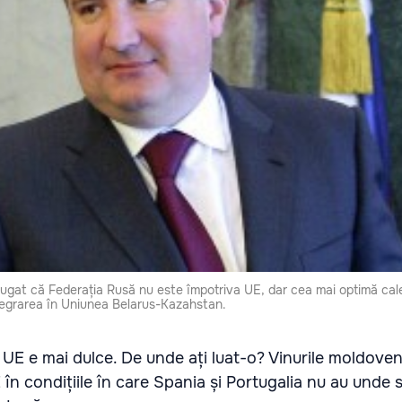
ăugat că Federația Rusă nu este împotriva UE, dar cea mai optimă cal
egrarea în Uniunea Belarus-Kazahstan.
n UE e mai dulce. De unde ați luat-o? Vinurile moldoven
 în condițiile în care Spania și Portugalia nu au unde 