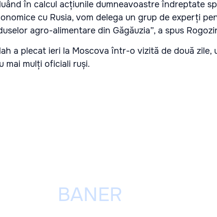
luând în calcul acțiunile dumneavoastre îndreptate s
economice cu Rusia, vom delega un grup de experți pen
oduselor agro-alimentare din Găgăuzia”, a spus Rogozi
ah a plecat ieri la Moscova într-o vizită de două zile,
mai mulți oficiali ruși.