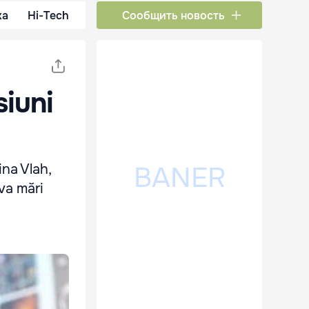
ка
Hi-Tech
Сообщить новость
siuni
ina Vlah,
va mări