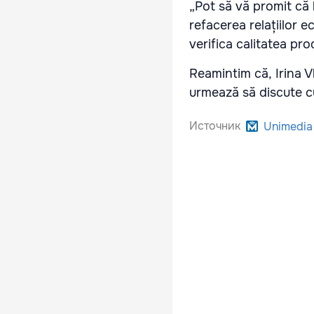
„Pot să vă promit că 
refacerea relațiilor 
verifica calitatea pr
Reamintim că, Irina Vl
urmează să discute cu 
Источник
Unimedia