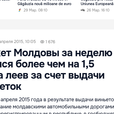
Găgăuzia nouă milioane de euro
Uniunea Europeană
29 Мар. 08:10
26 Мар. 16:10
 апреля 2015, 10:05
1 676
ет Молдовы за неделю
ся более чем на 1,5
 леев за счет выдачи
еток
5 апреля 2015 года в результате выдачи виньет
вание молдавскими автомобильными дорогам
зарегистрированным в республике, в госбюдже