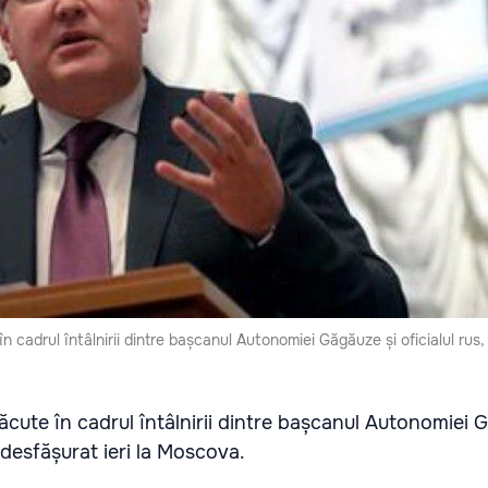
în cadrul întâlnirii dintre bașcanul Autonomiei Găgăuze și oficialul rus,
făcute în cadrul întâlnirii dintre bașcanul Autonomiei 
a desfășurat ieri la Moscova.