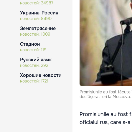
новостей:
34987
Украина-Россия
новостей:
8490
Землетрясение
новостей:
1009
Стадион
новостей:
119
Русский язык
новостей:
292
Хорошие новости
новостей:
1721
Promisiunile au fost făcute 
desfășurat ieri la Moscova.
Promisiunile au fost 
oficialul rus, care s-