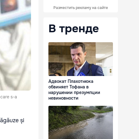
Разместить рекламу на сайте
В тренде
Адвокат Плахотнюка
обвиняет Тофана в
нарушении презумпции
 care s-a
невиновности
Găgăuze și