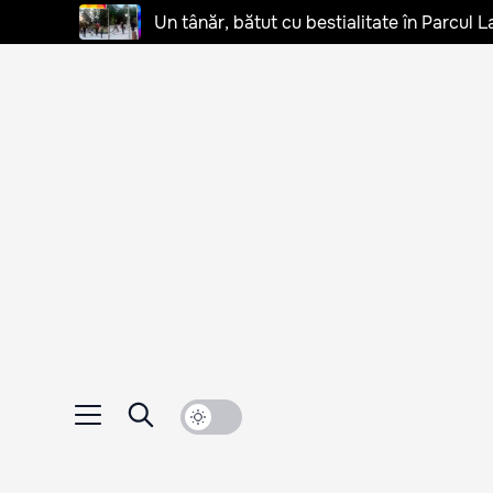
Un tânăr, bătut cu bestialitate în Parcul L