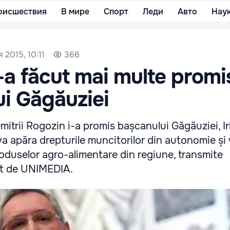
оисшествия
В мире
Спорт
Леди
Авто
Нау
 2015, 10:11
366
-a făcut mai multe promi
i Găgăuziei
mitrii Rogozin i-a promis bașcanului Găgăuziei, Ir
a apăra drepturile muncitorilor din autonomie și 
oduselor agro-alimentare din regiune, transmite
at de UNIMEDIA.