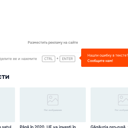
Разместить рекламу на сайте
Нашли ошибку в тексте
+
делите ее и нажмите
CTRL
ENTER
Сообщите нам!
сти
n satul
Până în 2020, UE va investi în
Găgăuzia pro-rusă, 