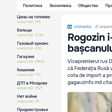
Политика
Экономика
Общество
Пр
Цены на топливо
новостей:
376
21 апреля
Unimedia
Бельцы
Rogozin i
новостей:
5726
Газовый кризис
bașcanulu
новостей:
406
Гагаузия
Vicepremierul rus D
новостей:
10842
că Federația Rusă v
Кишинев
cota de import a pr
новостей:
770
gagauzinfo.md cit
ДТП в Молдове
новостей:
7821
Нет войне
новостей:
131
Приднестровье