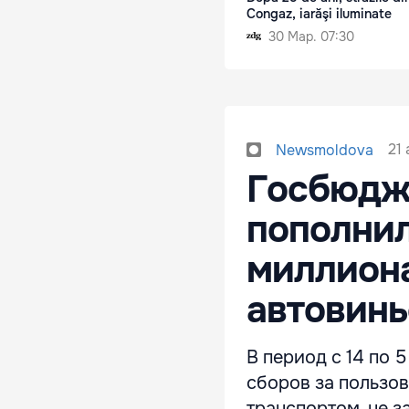
Congaz, iarăşi iluminate
30 Мар. 07:30
21
Newsmoldova
Госбюдж
пополнил
миллиона
автовинь
В период с 14 по 
сборов за пользо
транспортом, не 