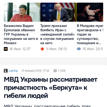
Бизнесмен Вадим
Трамп приказал
В Молдове мужчи
Ермолаев обвинил
бомбить Иран с
приговорили к 15
ГУР Украины в
«невиданной силой»
годам за
покушении на него в
в случае покушения
сутенерство,
Монако
на него
похищение и
изнасилование
16 Июл. 12:37
11 Июл. 09:13
15 Июл. 20:56
Lenta
31 января 2014, 17:32
1 348
МВД Украины рассматривает
причастность «Беркута» к
гибели людей
МВД Украины, расследующее гибель трех