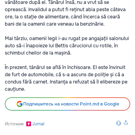
vânătoare după el. Tânărul însă, nu a vrut să se
oprească. Invalidul a putut fi reținut abia peste câteva
ore, la o stație de alimentare, când încerca să ceară
bani de la oamenii care veneau la benzinărie.
Mai târziu, oamenii legii i-au rugat pe angajații salonului
auto să-i înapoieze lui Bettis căruciorul cu rotile, în
schimbul cheilor de la mașină.
În prezent, tânărul se află în închisoare. El este învinuit
de furt de automobile, că s-a ascuns de poliție și că a
condus fără carnet. Instanța a refuzat să îl elibereze pe
cauțiune.
Подпишитесь на новости Point.md в Google
Источник
Jurnal