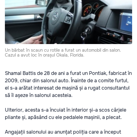
Un bărbat în scaun cu rotile a furat un automobil din salon.
Cazul a avut loc în orașul Okala, Florida.
Shamal Battis de 28 de ani a furat un Pontiak, fabricat în
2009, chiar din salonul auto. Înainte de a comite furtul,
el s-a arătat interesat de mașină și a rugat consultantul
să îl așeze în salonul acesteia.
Ulterior, acesta s-a încuiat în interior și-a scos cârjele
pliante și, apăsând cu ele pedalele mașinii, a plecat.
Angajații salonului au anunțat poliția care a început