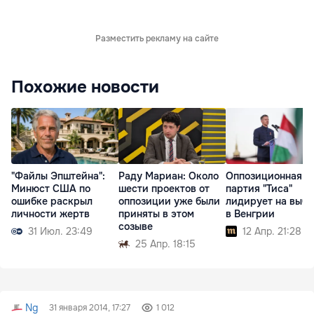
Разместить рекламу на сайте
Похожие новости
"Файлы Эпштейна":
Раду Мариан: Около
Оппозиционная
Минюст США по
шести проектов от
партия "Тиса"
ошибке раскрыл
оппозиции уже были
лидирует на выбо
личности жертв
приняты в этом
в Венгрии
созыве
31 Июл. 23:49
12 Апр. 21:28
25 Апр. 18:15
Ng
31 января 2014, 17:27
1 012