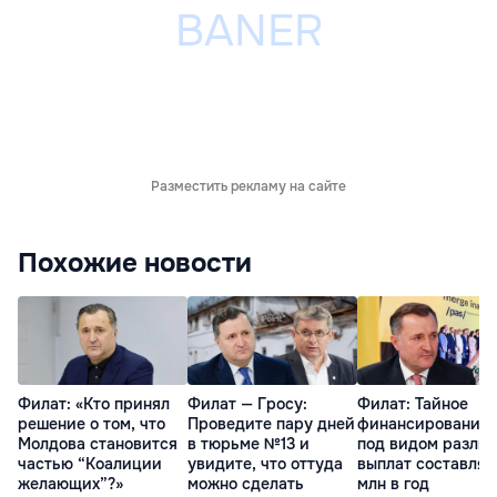
Разместить рекламу на сайте
Похожие новости
Филат: «Кто принял
Филат — Гросу:
Филат: Тайное
решение о том, что
Проведите пару дней
финансирование 
Молдова становится
в тюрьме №13 и
под видом разли
частью “Коалиции
увидите, что оттуда
выплат составляе
желающих”?»
можно сделать
млн в год