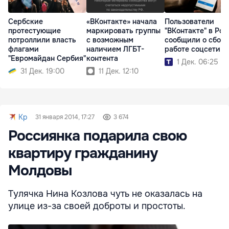
Сербские
«ВКонтакте» начала
Пользователи
протестующие
маркировать группы
"ВКонтакте" в Ро
потроллили власть
с возможным
сообщили о сбоях
флагами
наличием ЛГБТ-
работе соцсети
"Евромайдан Сербия"
контента
1 Дек. 06:25
31 Дек. 19:00
11 Дек. 12:10
Kp
31 января 2014, 17:27
3 674
Россиянка подарила свою
квартиру гражданину
Молдовы
Тулячка Нина Козлова чуть не оказалась на
улице из-за своей доброты и простоты.