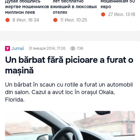
Дубае обошлись
лет бесплатно
мошенникам 50 0
жертве мошенников в
живший в люксовых
евро
миллион леев
отелях
27 Июл. 13:18
8 Июл. 16:34
11 Июл. 10:25
Jurnal
31 января 2014, 17:26
736
Un bărbat fără picioare a furat o
mașină
Un bărbat în scaun cu rotile a furat un automobil
din salon. Cazul a avut loc în orașul Okala,
Florida.