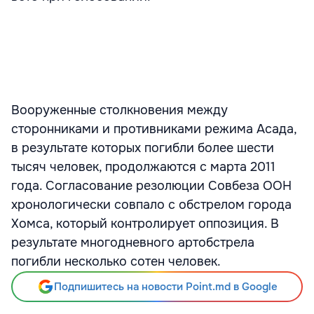
Вооруженные столкновения между
сторонниками и противниками режима Асада,
в результате которых погибли более шести
тысяч человек, продолжаются с марта 2011
года. Согласование резолюции Совбеза ООН
хронологически совпало с обстрелом города
Хомса, который контролирует оппозиция. В
результате многодневного артобстрела
погибли несколько сотен человек.
Подпишитесь на новости Point.md в Google