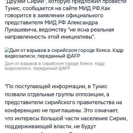
"Друзей Сирии", которую предложил провести
Тунис, сообщается на сайте МИД РФ.Как
говорится в заявлении официального
представителя МИД РФ Александра
Лукашевича, ведомству "не ясна реальная
направленность этой инициативы".
Дым от взрывов в сирийском городе Хомсе. Кадр
видеозаписи, переданный ©AFP
"По поступающей информации, в Тунис
позвали отдельные группы оппозиции, а
представители сирийского правительства на
конференцию не приглашены. Это означает,
что интересы большой части населения Сирии,
поддерживающей власти, не будут