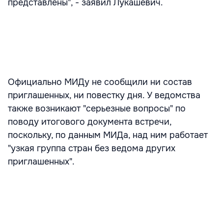
представлены", - заявил Лукашевич.
Официально МИДу не сообщили ни состав
приглашенных, ни повестку дня. У ведомства
также возникают "серьезные вопросы" по
поводу итогового документа встречи,
поскольку, по данным МИДа, над ним работает
"узкая группа стран без ведома других
приглашенных".