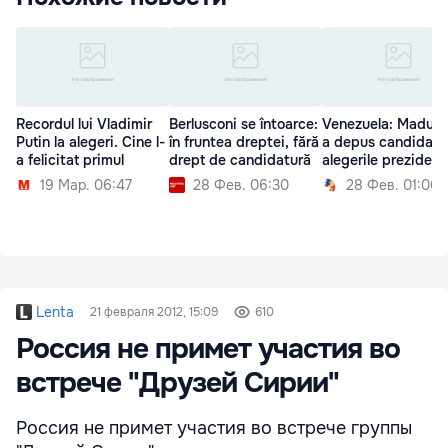
Recordul lui Vladimir
Berlusconi se întoarce:
Venezuela: Maduro 
Putin la alegeri. Cine l-
în fruntea dreptei, fără
a depus candidatur
a felicitat primul
drept de candidatură
alegerile prezidenţ
19 Мар. 06:47
28 Фев. 06:30
28 Фев. 01:00
Lenta
21 февраля 2012, 15:09
610
Россия не примет участия во
встрече "Друзей Сирии"
Россия не примет участия во встрече группы