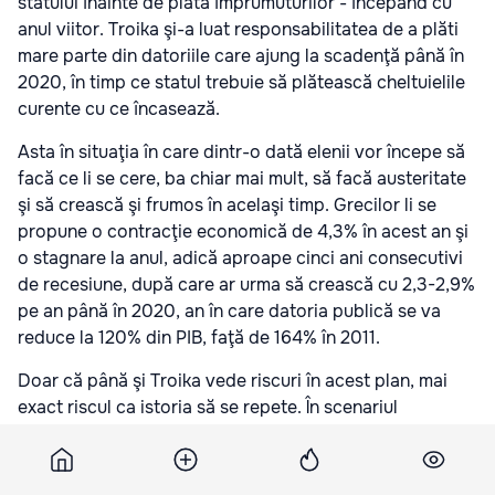
statului înainte de plata împrumuturilor - începând cu
anul viitor. Troika şi-a luat responsabilitatea de a plăti
mare parte din datoriile care ajung la scadenţă până în
2020, în timp ce statul trebuie să plătească cheltuielile
curente cu ce încasează.
Asta în situaţia în care dintr-o dată elenii vor începe să
facă ce li se cere, ba chiar mai mult, să facă austeritate
şi să crească şi frumos în acelaşi timp. Grecilor li se
propune o contracţie economică de 4,3% în acest an şi
o stagnare la anul, adică aproape cinci ani consecutivi
de recesiune, după care ar urma să crească cu 2,3-2,9%
pe an până în 2020, an în care datoria publică se va
reduce la 120% din PIB, faţă de 164% în 2011.
Doar că până şi Troika vede riscuri în acest plan, mai
exact riscul ca istoria să se repete. În scenariul
alternativ conturat de experţii UE, FMI şi BCE, care a
scăpat în presă (pag 6 e de interes), datoria publică ar
sta la 159% din PIB în 2020. Ce ar determina o evoluţie