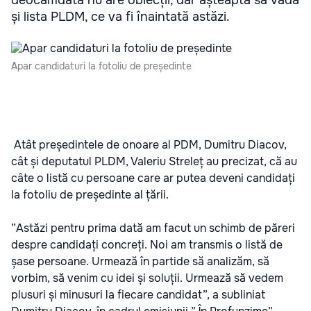
deocamdată nu are obiecții, dar așteaptă să vadă
și lista PLDM, ce va fi înaintată astăzi.
Apar candidaturi la fotoliu de președinte
Atât președintele de onoare al PDM, Dumitru Diacov,
cât și deputatul PLDM, Valeriu Streleț au precizat, că au
câte o listă cu persoane care ar putea deveni candidați
la fotoliu de președinte al țării.
”Astăzi pentru prima dată am facut un schimb de păreri
despre candidați concreți. Noi am transmis o listă de
șase persoane. Urmează în partide să analizăm, să
vorbim, să venim cu idei și soluții. Urmează să vedem
plusuri și minusuri la fiecare candidat”, a subliniat