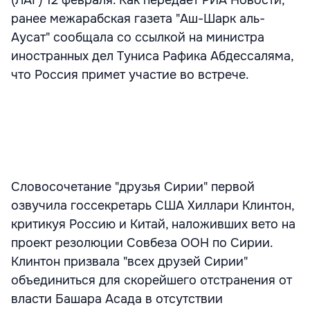
(ЛАГ) 12 февраля. Как передает РИА Новости,
ранее межарабская газета "Аш-Шарк аль-
Аусат" сообщала со ссылкой на министра
иностранных дел Туниса Рафика Абдессаляма,
что Россия примет участие во встрече.
Словосочетание "друзья Сирии" первой
озвучила госсекретарь США Хиллари Клинтон,
критикуя Россию и Китай, наложивших вето на
проект резолюции Совбеза ООН по Сирии.
Клинтон призвала "всех друзей Сирии"
объединиться для скорейшего отстранения от
власти Башара Асада в отсутствии