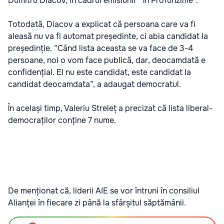
Dumitru Diacov, în cadrul emisiunii ” În Profunzime”.
Totodată, Diacov a explicat că persoana care va fi
aleasă nu va fi automat președinte, ci abia candidat la
președinție. ”Când lista aceasta se va face de 3-4
persoane, noi o vom face publică, dar, deocamdată e
confidențial. El nu este candidat, este candidat la
candidat deocamdata”, a adaugat democratul.
În același timp, Valeriu Streleț a precizat că lista liberal-
democraților conține 7 nume.
De menționat că, liderii AIE se vor întruni în consiliul
Alianței în fiecare zi până la sfârșitul săptămânii.