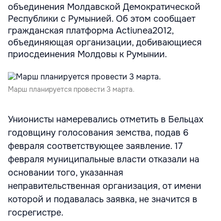
объединения Молдавской Демократической
Республики с Румынией. Об этом сообщает
гражданская платформа Actiunea2012,
объединяющая организации, добивающиеся
приосдеинения Молдовы к Румынии.
Марш планируется провести 3 марта.
Унионисты намеревались отметить в Бельцах
годовщину голосования земства, подав 6
февраля соответствующее заявление. 17
февраля муниципальные власти отказали на
основании того, указанная
неправительственная организация, от имени
которой и подавалась заявка, не значится в
госрегистре.