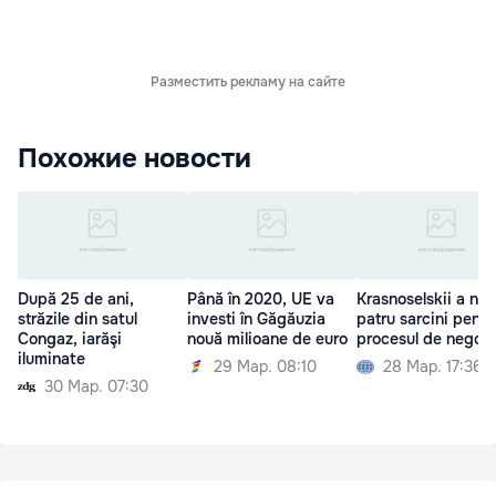
Разместить рекламу на сайте
Похожие новости
După 25 de ani,
Până în 2020, UE va
Krasnoselskii a num
străzile din satul
investi în Găgăuzia
patru sarcini pentr
Congaz, iarăşi
nouă milioane de euro
procesul de negoci
iluminate
29 Мар. 08:10
28 Мар. 17:36
30 Мар. 07:30