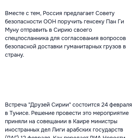
Вместе с тем, Россия предлагает Совету
безопасности ООН поручить генсеку Пан Ги
Муну отправить в Сирию своего
спецпосланника для согласования вопросов
безопасной доставки гуманитарных грузов в
страну.
Встреча "Друзей Сирии" состоится 24 февраля
в Тунисе. Решение провести это мероприятие
приняли на совещании в Каире министры
иностранных дел Лиги арабских государств