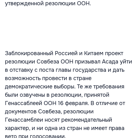
утвержденной резолюции ООН.
Заблокированный Россией и Китаем проект
резолюции Совбеза ООН призывал Асада уйти
в отставку с поста главы государства и дать
возможность провести в стране
демократические выборы. Те же требования
были озвучены в резолюции, принятой
Генассаблеей ООН 16 февраля. В отличие от
документов Совбеза, резолюции
Генассамблеи носят рекомендательный
характер, и ни одна из стран не имеет права
вето при голосовании.