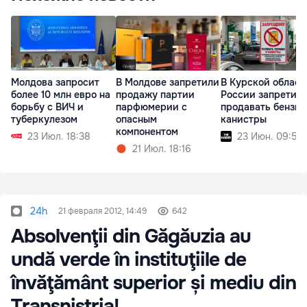
Молдова запросит
В Молдове запретили
В Курской област
более 10 млн евро на
продажу партии
России запретил
борьбу с ВИЧ и
парфюмерии с
продавать бензин
туберкулезом
опасным
канистры
компонентом
23 Июл. 18:38
23 Июн. 09:53
21 Июл. 18:16
24h
21 февраля 2012, 14:49
642
Absolvenţii din Găgăuzia au
undă verde în instituţiile de
învăţământ superior și mediu din
Transnistria!