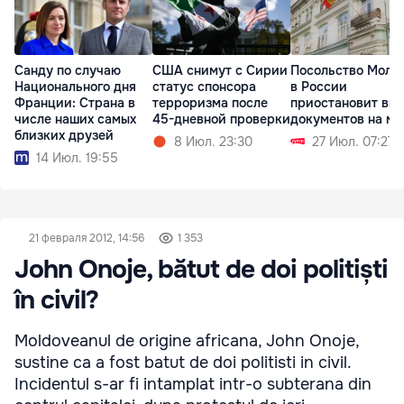
Санду по случаю
США снимут с Сирии
Посольство Молд
Национального дня
статус спонсора
в России
Франции: Страна в
терроризма после
приостановит вы
числе наших самых
45-дневной проверки
документов на ме
близких друзей
8 Июл. 23:30
27 Июл. 07:27
14 Июл. 19:55
21 февраля 2012, 14:56
1 353
John Onoje, bătut de doi politiști
în civil?
Moldoveanul de origine africana, John Onoje,
sustine ca a fost batut de doi politisti in civil.
Incidentul s-ar fi intamplat intr-o subterana din