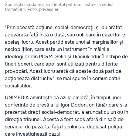
Socialiștii condamnă incidentul petrecut astăzi la sediul
formațiunii. Foto: privesc.eu
"Prin această acțiune, social-democrații și-au arătat
adevărata față încă o dată, sau oul, care în cazul lor e
același lucru. Acest partid este unul al marginalilor și
neciopliților, care este un instrument în mâinile
ideologilor din PCRM. Șelin și Tkaciuk educă echipe de
tineri boxeri, care apoi sunt utilizați pentru diferite
provocări. Acest lucru arată că aceste două partide
acționează distructiv", se mai spune în comunicatul
socialiștilor.
UNIMEDIA amintește că azi la amiază, în timpul unei
conferințe de presă a lui Igor Dodon, un tânăr care s-a
prezentat drept social-democrat, a aruncat cu un ou în
direcția tribunei. Acesta a fost scos afară din sală de
serviciul de pază. La fața locului s-a deplasat poliția
care investighează cazul.