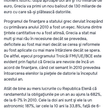
moment istoric: după aproape doi ani şi 110 miliarde de
euro, Grecia va primi un nou bailout de 130 miliarde de
euro cu care să-şi plătească datoriile.
Programul de finanţare a statului grec derulat începând
cu primăvara anului 2010 a fost un eşec. Niciuna dintre
ţintele cantitative nu a fost atinsă, Grecia a stat mai
mult şi mai rău în recesiune decât se prevedea,
deficitele au fost mai mari decât se cerea şi reformele
au fost aplicate cu mai mare întârziere decât se spera.
De altfel, eşecul programului Troicăi FMI/UE/BCE este
evident prin faptul că Grecia are nevoie de încă un
acord de finanţare, când cel semant în 2010 prevedea
întoarcerea elenilor la pieţele de datorie la începutul
acestui an.
Atât de bine au mers lucrurile cu Republica Elenă că
randamentul la obligaţiunile pe un an au ajuns la 682%,
de la 6-7% în 2010. Cele la doi ani sunt şi ele la un
astronomic 187%, iar cele la 10 ani la 33,8%, faţă de 6-