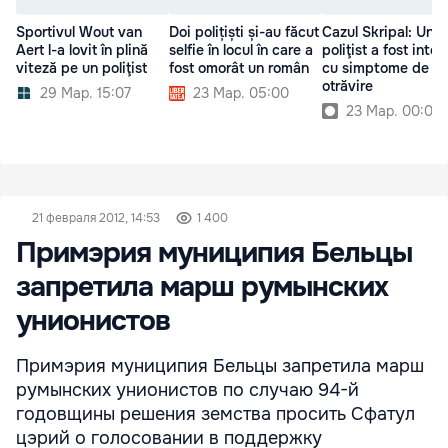
Sportivul Wout van
Doi polițiști și-au făcut
Cazul Skripal: Un
Aert l-a lovit în plină
selfie în locul în care a
poliţist a fost inter
viteză pe un poliţist
fost omorât un român
cu simptome de
otrăvire
29 Мар. 15:07
23 Мар. 05:00
23 Мар. 00:00
21 февраля 2012, 14:53
1 400
Примэрия муниципия Бельцы
запретила марш румынских
унионистов
Примэрия муниципия Бельцы запретила марш
румынских унионистов по случаю 94-й
годовщины решения земства просить Сфатул
цэрий о голосовании в поддержку