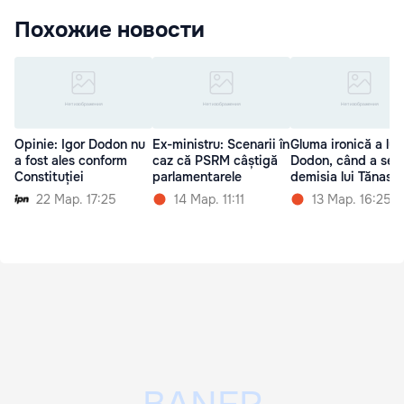
Похожие новости
Opinie: Igor Dodon nu
Ex-ministru: Scenarii în
Gluma ironică a lui
a fost ales conform
caz că PSRM câștigă
Dodon, când a sem
Constituției
parlamentarele
demisia lui Tănase
22 Мар. 17:25
14 Мар. 11:11
13 Мар. 16:25