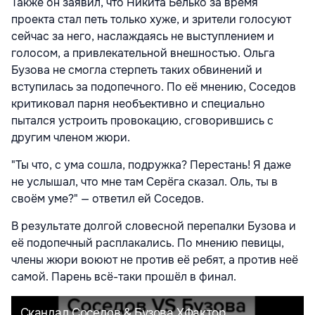
Также он заявил, что Никита Белько за время
проекта стал петь только хуже, и зрители голосуют
сейчас за него, наслаждаясь не выступлением и
голосом, а привлекательной внешностью. Ольга
Бузова не смогла стерпеть таких обвинений и
вступилась за подопечного. По её мнению, Соседов
критиковал парня необъективно и специально
пытался устроить провокацию, сговорившись с
другим членом жюри.
"Ты что, с ума сошла, подружка? Перестань! Я даже
не услышал, что мне там Серёга сказал. Оль, ты в
своём уме?" — ответил ей Соседов.
В результате долгой словесной перепалки Бузова и
её подопечный расплакались. По мнению певицы,
члены жюри воюют не против её ребят, а против неё
самой. Парень всё-таки прошёл в финал.