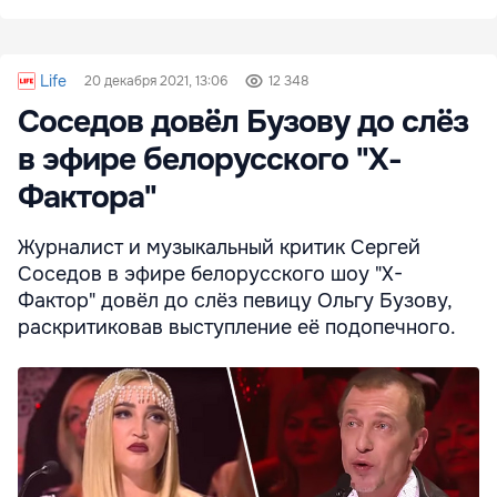
Life
20 декабря 2021, 13:06
12 348
Соседов довёл Бузову до слёз
в эфире белорусского "X-
Фактора"
Журналист и музыкальный критик Сергей
Соседов в эфире белорусского шоу "X-
Фактор" довёл до слёз певицу Ольгу Бузову,
раскритиковав выступление её подопечного.