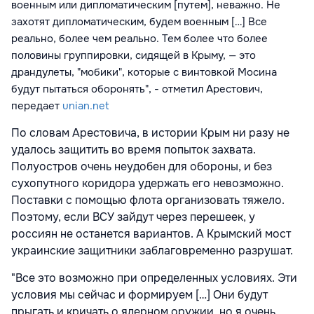
военным или дипломатическим [путем], неважно. Не
захотят дипломатическим, будем военным […] Все
реально, более чем реально. Тем более что более
половины группировки, сидящей в Крыму, — это
драндулеты, "мобики", которые с винтовкой Мосина
будут пытаться оборонять", - отметил Арестович,
передает
unian.net
По словам Арестовича, в истории Крым ни разу не
удалось защитить во время попыток захвата.
Полуостров очень неудобен для обороны, и без
сухопутного коридора удержать его невозможно.
Поставки с помощью флота организовать тяжело.
Поэтому, если ВСУ зайдут через перешеек, у
россиян не останется вариантов. А Крымский мост
украинские защитники заблаговременно разрушат.
"Все это возможно при определенных условиях. Эти
условия мы сейчас и формируем […] Они будут
прыгать и кричать о ядерном оружии, но я очень