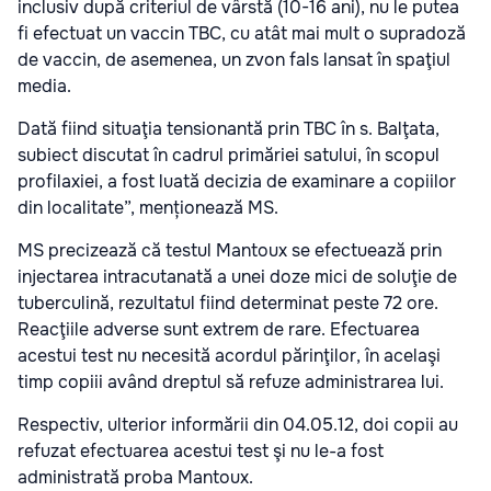
inclusiv după criteriul de vârstă (10-16 ani), nu le putea
fi efectuat un vaccin TBC, cu atât mai mult o supradoză
de vaccin, de asemenea, un zvon fals lansat în spaţiul
media.
Dată fiind situaţia tensionantă prin TBC în s. Balţata,
subiect discutat în cadrul primăriei satului, în scopul
profilaxiei, a fost luată decizia de examinare a copiilor
din localitate”, menționează MS.
MS precizează că testul Mantoux se efectuează prin
injectarea intracutanată a unei doze mici de soluţie de
tuberculină, rezultatul fiind determinat peste 72 ore.
Reacţiile adverse sunt extrem de rare. Efectuarea
acestui test nu necesită acordul părinţilor, în acelaşi
timp copiii având dreptul să refuze administrarea lui.
Respectiv, ulterior informării din 04.05.12, doi copii au
refuzat efectuarea acestui test şi nu le-a fost
administrată proba Mantoux.