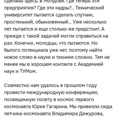
сделаны здесь, в Молдове. Где теперь эти
предприятия? Где эти кадры?.. Технический
университет пытается сделать спутник,
простенький, обыкновенный… Уже несколько
лет пытается и еще столько же предстоит. А
прежде с такой задачей могли справиться на
раз. Конечно, молодцы, что пытаются. Но
былого потенциала уже нет, поэтому найти
новое слово в науке и технике сложно. Тем не
менее мы в хорошем контакте с Академией
наук и ТУМом.
Совместно нам удалось в прошлом году
провести международную конференцию,
посвященную полету в космос первого
космонавта Юрия Гагарина. Мы привезли сюда
летчика-космонавта Владимира Дежурова,