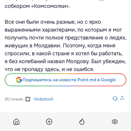
собкором «Комсомолки».
Все они были очень разные, но с ярко
выраженными характерами, по которым я мог
получить почти полное представление о людях,
живущих в Молдавии. Поэтому, когда меня
спросили, в какой стране я хотел бы работать,
я без колебаний назвал Молдову. Был убежден,
что не пропаду здесь, и не ошибся.
Подпишитесь на новости Point.md в Google
Источник
Vedomosti