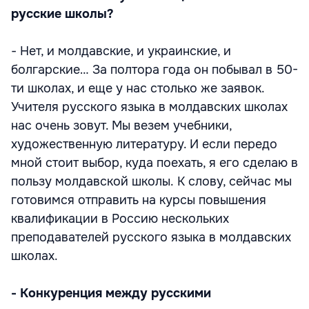
русские школы?
- Нет, и молдавские, и украинские, и
болгарские… За полтора года он побывал в 50-
ти школах, и еще у нас столько же заявок.
Учителя русского языка в молдавских школах
нас очень зовут. Мы везем учебники,
художественную литературу. И если передо
мной стоит выбор, куда поехать, я его сделаю в
пользу молдавской школы. К слову, сейчас мы
готовимся отправить на курсы повышения
квалификации в Россию нескольких
преподавателей русского языка в молдавских
школах.
- Конкуренция между русскими