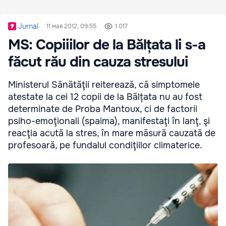
Jurnal
11 мая 2012, 09:55
1 017
MS: Copiiilor de la Bălțata li s-a
făcut rău din cauza stresului
Ministerul Sănătăţii reiterează, că simptomele
atestate la cei 12 copii de la Bălțata nu au fost
determinate de Proba Mantoux, ci de factorii
psiho-emoţionali (spaima), manifestaţi în lanţ, şi
reacţia acută la stres, în mare măsură cauzată de
profesoară, pe fundalul condiţiilor climaterice.