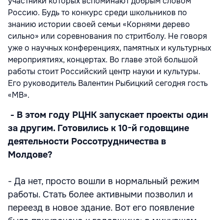
участники которых вспоминают добрым словом
Россию. Будь то конкурс среди школьников по
знанию истории своей семьи «Корнями дерево
сильно» или соревнования по стритболу. Не говоря
уже о научных конференциях, памятных и культурных
мероприятиях, концертах. Во главе этой большой
работы стоит Российский центр науки и культуры.
Его руководитель Валентин Рыбицкий сегодня гость
«МВ».
- В этом году РЦНК запускает проекты один
за другим. Готовились к 10-й годовщине
деятельности Россотрудничества в
Молдове?
- Да нет, просто вошли в нормальный режим
работы. Стать более активными позволил и
переезд в новое здание. Вот его появление