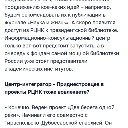
продвижению кое-каких идей – например,
будем рекомендовать их к публикации в
журнале «Наука и жизнь». А скоро появится
доступ из РЦНК к президентской библиотеке.
Информационно-консультационный центр
только вот-вот предстоит запустить, а в
очередь к фондам самой мощной библиотеки
России уже стоят представители
академических институтов.
Центр-интегратор
- Приднестровцев в
проекты РЦНК тоже вовлекаете?
- Конечно. Ведем проект «Два берега одной
реки». Начинали его совместно с
Тираспольско-Дубоссарской епархией. Он