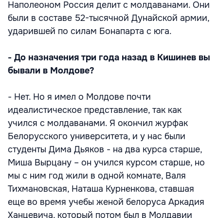
Наполеоном Россия делит с молдаванами. Они
были в составе 52-тысячной Дунайской армии,
ударившей по силам Бонапарта с юга.
- До назначения три года назад в Кишинев вы
бывали в Молдове?
- Нет. Но я имел о Молдове почти
идеалистическое представление, так как
учился с молдаванами. Я окончил журфак
Белорусского университета, и у нас были
студенты Дима Дьяков - на два курса старше,
Миша Вырцану – он учился курсом старше, но
мы с ним год жили в одной комнате, Валя
Тихмановская, Наташа Курненкова, ставшая
еще во время учебы женой белоруса Аркадия
Ханцевича, который потом был в Молдавии