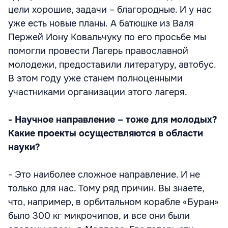
цели хорошие, задачи – благородные. И у нас
уже есть новые планы. А батюшке из Валя
Пержей Иону Ковальчуку по его просьбе мы
помогли провести Лагерь православной
молодежи, предоставили литературу, автобус.
В этом году уже станем полноценными
участниками организации этого лагеря.
- Научное направление – тоже для молодых?
Какие проекты осуществляются в области
науки?
- Это наиболее сложное направление. И не
только для нас. Тому ряд причин. Вы знаете,
что, например, в орбитальном корабле «Буран»
было 300 кг микрочипов, и все они были