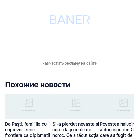
Разместить рекламу на сайте
Похожие новости
De Paști, familiile cu
Și-a pierdut nevasta și
Povestea halucina
copii vor trece
copiii la jocurile de
a doi copii din Căl
frontiera ca diplomații
noroc. Ce a făcut soția
care au fugit de a