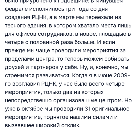
было приурочено к годовщине: в минувшем
феврале исполнилось три года со дня
создания РЦНК, а в марте мы переехали из
тесного здания, в котором хватало места лишь
для офисов сотрудников, в новое, площадью в
четыре с половиной раза больше. И если
прежде мы чаще проводили мероприятия за
пределами центра, то теперь можем собирать
друзей и партнеров у себя. Ну, и, конечно, мы
стремимся развиваться. Когда я в июне 2009-
го возглавил РЦНК, у нас было всего четыре
мероприятия, только два из которых
непосредственно организованные центром. Но
уже в октябре мы проводили 31 оригинальное
мероприятие, поднятое нашими силами и
вызвавшее широкий отклик.