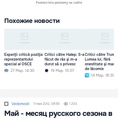
Разместить рекламу на сайте
Похожие новости
Experţii critică poziţia
Critici către Halep: S-a
Critici către Trump
reprezentantului
făcut de râs şi m-a
Lumea lui, fără
special al OSCE
durut să o privesc
onestitate şi marc
de lăcomie
27 Мар. 14:30
19 Мар. 15:07
14 Мар. 18:39
Vedomosti
11 мая 2012, 09:55
1 203
Май - месяц русского сезона в