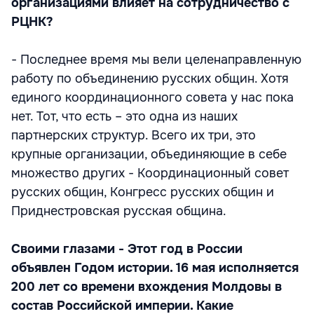
организациями влияет на сотрудничество с
РЦНК?
- Последнее время мы вели целенаправленную
работу по объединению русских общин. Хотя
единого координационного совета у нас пока
нет. Тот, что есть – это одна из наших
партнерских структур. Всего их три, это
крупные организации, объединяющие в себе
множество других - Координационный совет
русских общин, Конгресс русских общин и
Приднестровская русская община.
Своими глазами
- Этот год в России
объявлен Годом истории. 16 мая исполняется
200 лет со времени вхождения Молдовы в
состав Российской империи. Какие