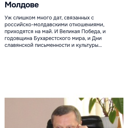
Молдове
Уж слишком много дат, связанных с
российско-молдавскими отношениями,
приходятся на май. И Великая Победа, и
годовщина Бухарестского мира, и Дни
славянской письменности и культуры…