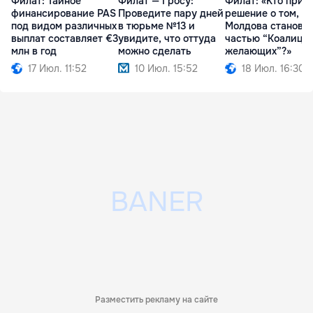
Филат: Тайное
Филат — Гросу:
Филат: «Кто прин
финансирование PAS
Проведите пару дней
решение о том, чт
под видом различных
в тюрьме №13 и
Молдова станови
выплат составляет €3
увидите, что оттуда
частью “Коалици
млн в год
можно сделать
желающих”?»
17 Июл. 11:52
10 Июл. 15:52
18 Июл. 16:30
Разместить рекламу на сайте