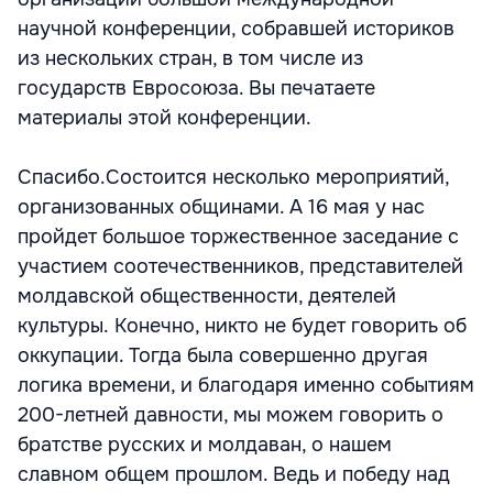
научной конференции, собравшей историков
из нескольких стран, в том числе из
государств Евросоюза. Вы печатаете
материалы этой конференции.
Спасибо.Состоится несколько мероприятий,
организованных общинами. А 16 мая у нас
пройдет большое торжественное заседание с
участием соотечественников, представителей
молдавской общественности, деятелей
культуры. Конечно, никто не будет говорить об
оккупации. Тогда была совершенно другая
логика времени, и благодаря именно событиям
200-летней давности, мы можем говорить о
братстве русских и молдаван, о нашем
славном общем прошлом. Ведь и победу над