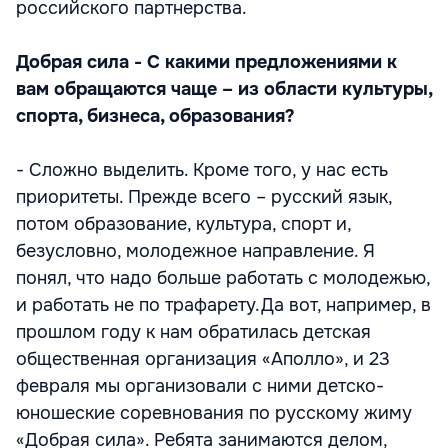
российского партнерства.
Добрая сила
- С какими предложениями к
вам обращаются чаще – из области культуры,
спорта, бизнеса, образования?
- Сложно выделить. Кроме того, у нас есть
приоритеты. Прежде всего – русский язык,
потом образование, культура, спорт и,
безусловно, молодежное направление. Я
понял, что надо больше работать с молодежью,
и работать не по трафарету.Да вот, например, в
прошлом году к нам обратилась детская
общественная организация «Аполло», и 23
февраля мы организовали с ними детско-
юношеские соревнования по русскому жиму
«Добрая сила». Ребята занимаются делом,