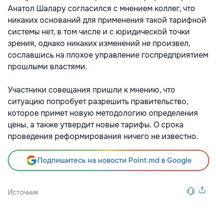
Анатол Шалару согласился с мнением коллег, что
никаких оснований для применения такой тарифной
системы нет, в том числе и с юридической точки
зрения, однако никаких изменений не произвел,
сославшись на плохое управление госпредприятием
прошлыми властями.
Участники совещания пришли к мнению, что
ситуацию попробует разрешить правительство,
которое примет новую методологию определения
цены, а также утвердит новые тарифы. О срока
проведения реформирования ничего не известно.
Подпишитесь на новости Point.md в Google
Источник