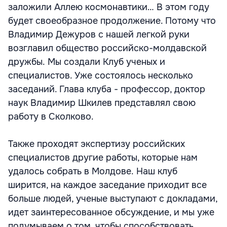
заложили Аллею космонавтики… В этом году
будет своеобразное продолжение. Потому что
Владимир Дежуров с нашей легкой руки
возглавил общество российско-молдавской
дружбы. Мы создали Клуб ученых и
специалистов. Уже состоялось несколько
заседаний. Глава клуба - профессор, доктор
наук Владимир Шкилев представлял свою
работу в Сколково.
Также проходят экспертизу российских
специалистов другие работы, которые нам
удалось собрать в Молдове. Наш клуб
ширится, на каждое заседание приходит все
больше людей, ученые выступают с докладами,
идет заинтересованное обсуждение, и мы уже
подумываем о том, чтобы способствовать