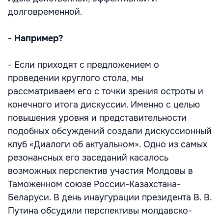
долговременной.
- Например?
- Если приходят с предложением о
проведении круглого стола, мы
рассматриваем его с точки зрения остроты и
конечного итога дискуссии. Именно с целью
повышения уровня и представительности
подобных обсуждений создали дискуссионный
клуб «Диалоги об актуальном». Одно из самых
резонансных его заседаний касалось
возможных перспектив участия Молдовы в
Таможенном союзе России-Казахстана-
Беларуси. В день инаугурации президента В. В.
Путина обсудили перспективы молдавско-