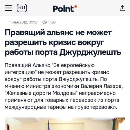
RU
11 мая 2012, 09:57
1 183
Правящий альянс не может
разрешить кризис вокруг
работы порта Джурджулешть
Правящий Альянс "За европейскую
интеграцию" не может разрешить кризис
вокруг работы порта Джурджулешть. По
мнению министра экономики Валерия Лазэра,
"Железные дороги Молдовы" неправомерно
применяют для товарных перевозок из порта
международные тарифы на грузоперевозки.