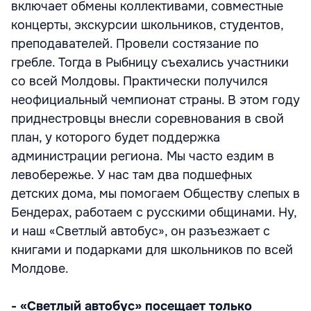
включает обмены коллективами, совместные
концерты, экскурсии школьников, студентов,
преподавателей. Провели состязание по
гребле. Тогда в Рыбницу съехались участники
со всей Молдовы. Практически получился
неофициальный чемпионат страны. В этом году
приднестровцы внесли соревнования в свой
план, у которого будет поддержка
администрации региона. Мы часто ездим в
левобережье. У нас там два подшефных
детских дома, мы помогаем Обществу слепых в
Бендерах, работаем с русскими общинами. Ну,
и наш «Светлый автобус», он разъезжает с
книгами и подарками для школьников по всей
Молдове.
- «Светлый автобус» посещает только