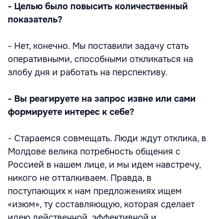
- Целью было повысить количественный
показатель?
- Нет, конечно. Мы поставили задачу стать
оперативными, способными откликаться на
злобу дня и работать на перспективу.
- Вы реагируете на запрос извне или сами
формируете интерес к себе?
- Стараемся совмещать. Люди ждут отклика, в
Молдове велика потребность общения с
Россией в нашем лице, и мы идем навстречу,
никого не отталкиваем. Правда, в
поступающих к нам предложениях ищем
«изюм», ту составляющую, которая сделает
идею действенной, эффективной и