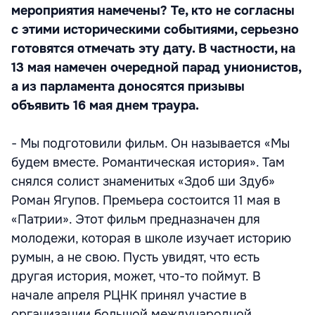
мероприятия намечены? Те, кто не согласны
с этими историческими событиями, серьезно
готовятся отмечать эту дату. В частности, на
13 мая намечен очередной парад унионистов,
а из парламента доносятся призывы
объявить 16 мая днем траура.
- Мы подготовили фильм. Он называется «Мы
будем вместе. Романтическая история». Там
снялся солист знаменитых «Здоб ши Здуб»
Роман Ягупов. Премьера состоится 11 мая в
«Патрии». Этот фильм предназначен для
молодежи, которая в школе изучает историю
румын, а не свою. Пусть увидят, что есть
другая история, может, что-то поймут. В
начале апреля РЦНК принял участие в
организации большой международной