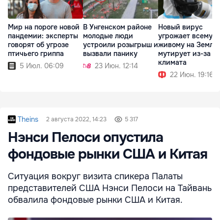
Мир на пороге новой
В Унгенском районе
Новый вирус
пандемии: эксперты
молодые люди
угрожает всему
говорят об угрозе
устроили розыгрыш и
живому на Земле:
птичьего гриппа
вызвали панику
мутирует из-за
климата
5 Июл. 06:09
23 Июн. 12:14
22 Июн. 19:16
Theins
2 августа 2022, 14:23
5 317
Нэнси Пелоси опустила
фондовые рынки США и Китая
Ситуация вокруг визита спикера Палаты
представителей США Нэнси Пелоси на Тайвань
обвалила фондовые рынки США и Китая.