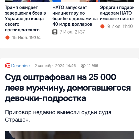
Трамп ожидает
НАТО запускает
Эрдоган подарил
завершения боев в
инициативу по
лидерам НАТО
Украине до конца
борьбе с дронами на
именные пистоле
своего
40 млрд долларов
9 Июл. 11:40
президентского
7 Июл. 21:37
срока
15 Июл. 19:04
Deschide
2 сентября 2024, 14:46
12 966
Суд оштрафовал на 25 000
леев мужчину, домогавшегося
девочки-подростка
Приговор недавно вынесли судьи суда
Страшен.