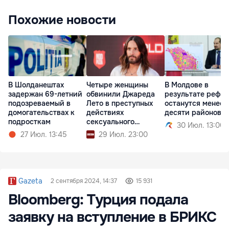
Похожие новости
В Шолданештах
Четыре женщины
В Молдове в
задержан 69-летний
обвинили Джареда
результате рефо
подозреваемый в
Лето в преступных
останутся менее
домогательствах к
действиях
десяти районов
подросткам
сексуального
30 Июл. 13:00
характера
27 Июл. 13:45
29 Июл. 23:00
Gazeta
2 сентября 2024, 14:37
15 931
Bloomberg: Турция подала
заявку на вступление в БРИКС