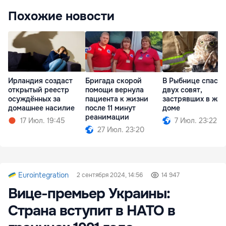
Похожие новости
Ирландия создаст
Бригада скорой
В Рыбнице спасл
открытый реестр
помощи вернула
двух совят,
осуждённых за
пациента к жизни
застрявших в жи
домашнее насилие
после 11 минут
доме
реанимации
17 Июл. 19:45
7 Июл. 23:22
27 Июл. 23:20
Eurointegration
2 сентября 2024, 14:56
14 947
Вице-премьер Украины:
Страна вступит в НАТО в