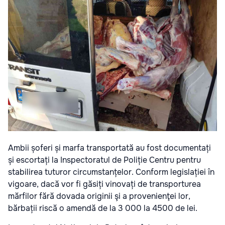
Ambii șoferi și marfa transportată au fost documentați
și escortați la Inspectoratul de Poliție Centru pentru
stabilirea tuturor circumstanțelor. Conform legislației în
vigoare, dacă vor fi găsiți vinovați de transporturea
mărfilor fără dovada originii şi a provenienţei lor,
bărbații riscă o amendă de la 3 000 la 4500 de lei.