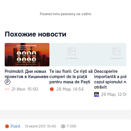
Разместить рекламу на сайте
Похожие новости
Proimobil: Дни новых
Te iau fiorii: Ce riști să
Descoperire
проектов в Кишиневе
cumperi de la piață
importantă a poliție
Ⓟ
pentru masa de Paști
cazul spionului rus
otrăvit
21 Июл. 15:00
29 Мар. 14:54
29 Мар. 12:00
Point
13 июля 2017, 10:40
7 059