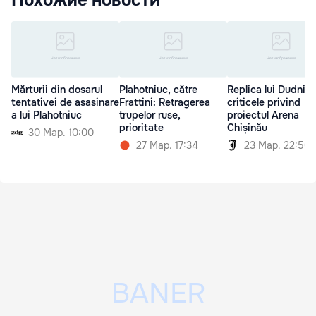
Mărturii din dosarul
Plahotniuc, către
Replica lui Dudnic 
tentativei de asasinare
Frattini: Retragerea
criticele privind
a lui Plahotniuc
trupelor ruse,
proiectul Arena
prioritate
Chișinău
30 Мар. 10:00
27 Мар. 17:34
23 Мар. 22:50