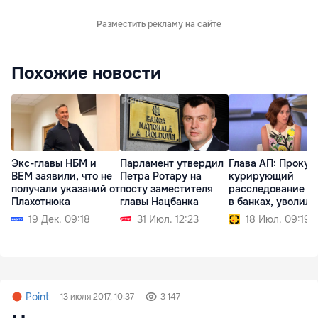
Разместить рекламу на сайте
Похожие новости
Экс-главы НБМ и
Парламент утвердил
Глава АП: Прокур
BEM заявили, что не
Петра Ротару на
курирующий
получали указаний от
посту заместителя
расследование с
Плахотнюка
главы Нацбанка
в банках, уволилс
19 Дек. 09:18
31 Июл. 12:23
18 Июл. 09:19
Point
13 июля 2017, 10:37
3 147