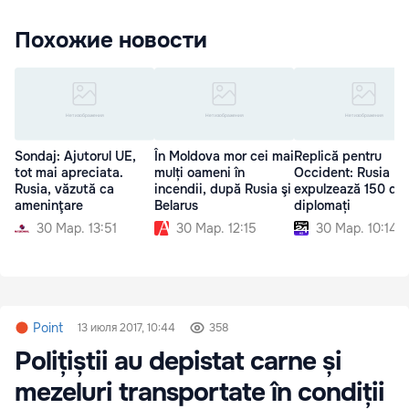
Похожие новости
Sondaj: Ajutorul UE,
În Moldova mor cei mai
Replică pentru
tot mai apreciata.
mulți oameni în
Occident: Rusia
Rusia, văzută ca
incendii, după Rusia şi
expulzează 150 de
ameninţare
Belarus
diplomați
30 Мар. 13:51
30 Мар. 12:15
30 Мар. 10:14
Point
13 июля 2017, 10:44
358
Polițiștii au depistat carne și
mezeluri transportate în condiții