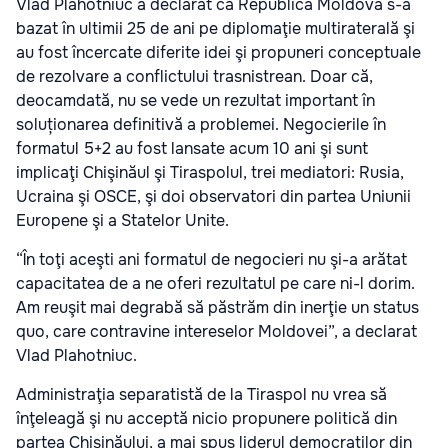
Vlad Plahotniuc a declarat că Republica Moldova s-a
bazat în ultimii 25 de ani pe diplomaţie multiraterală şi
au fost încercate diferite idei şi propuneri conceptuale
de rezolvare a conflictului trasnistrean. Doar că,
deocamdată, nu se vede un rezultat important în
soluționarea definitivă a problemei. Negocierile în
formatul 5+2 au fost lansate acum 10 ani şi sunt
implicaţi Chişinăul şi Tiraspolul, trei mediatori: Rusia,
Ucraina şi OSCE, şi doi observatori din partea Uniunii
Europene şi a Statelor Unite.
“În toţi aceşti ani formatul de negocieri nu şi-a arătat
capacitatea de a ne oferi rezultatul pe care ni-l dorim.
Am reuşit mai degrabă să păstrăm din inerţie un status
quo, care contravine intereselor Moldovei”, a declarat
Vlad Plahotniuc.
Administraţia separatistă de la Tiraspol nu vrea să
înţeleagă şi nu acceptă nicio propunere politică din
partea Chişinăului, a mai spus liderul democraților din