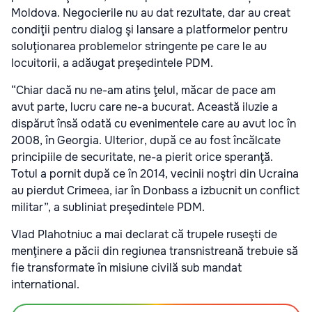
Moldova. Negocierile nu au dat rezultate, dar au creat
condiţii pentru dialog şi lansare a platformelor pentru
soluţionarea problemelor stringente pe care le au
locuitorii, a adăugat preşedintele PDM.
“Chiar dacă nu ne-am atins ţelul, măcar de pace am
avut parte, lucru care ne-a bucurat. Această iluzie a
dispărut însă odată cu evenimentele care au avut loc în
2008, în Georgia. Ulterior, după ce au fost încălcate
principiile de securitate, ne-a pierit orice speranţă.
Totul a pornit după ce în 2014, vecinii noştri din Ucraina
au pierdut Crimeea, iar în Donbass a izbucnit un conflict
militar”, a subliniat preşedintele PDM.
Vlad Plahotniuc a mai declarat că trupele ruseşti de
menţinere a păcii din regiunea transnistreană trebuie să
fie transformate în misiune civilă sub mandat
international.