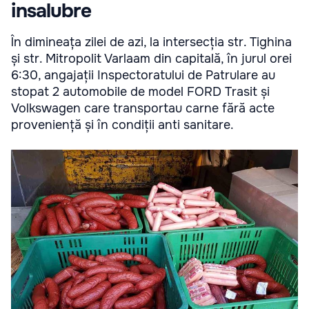
insalubre
În dimineața zilei de azi, la intersecția str. Tighina
și str. Mitropolit Varlaam din capitală, în jurul orei
6:30, angajații Inspectoratului de Patrulare au
stopat 2 automobile de model FORD Trasit și
Volkswagen care transportau carne fără acte
proveniență și în condiții anti sanitare.