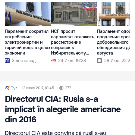
Парламент сократил
НСГ просит
Парламент одобр
потребление
парламент отложить
продление срока
электроэнергии и
рассмотрение
добровольного
горячей воды в целях
поправок к
объединения до 3
экономии
Избирательному
августа
кодексу
3 дня назад
29 Июл. 16:33
28 Июл. 22:24
Tvr
13 июля 2017, 10:45
277
Directorul CIA: Rusia s-a
implicat în alegerile americane
din 2016
Directorul CIA este convins că rușii s-au