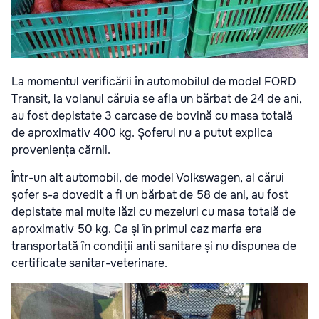
La momentul verificării în automobilul de model FORD
Transit, la volanul căruia se afla un bărbat de 24 de ani,
au fost d
epistate 3 carcase de bovină cu masa totală
de aproximativ 400 kg. Șoferul nu a putut explica
proveniența cărnii.
Într-un alt automobil, de model Volkswagen, al cărui
șofer s-a dovedit a fi un bărbat de 58 de ani, au fost
depistate mai multe lăzi cu mezeluri cu masa totală de
aproximativ 50 kg. Ca și în primul caz marfa era
transportată în condiții anti sanitare și nu dispunea de
certificate sanitar-veterinare.