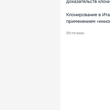
доказательств клон
Клонирование в Ита
применением «иннов
Источник