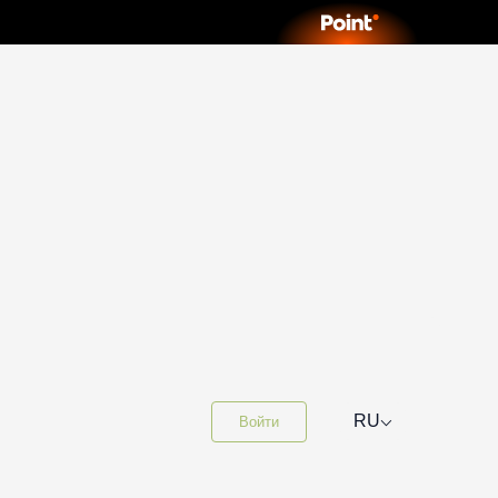
⌵
RU
Войти