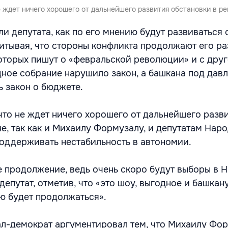
е ждет ничего хорошего от дальнейшего развития обстановки в ре
и депутата, как по его мнению будут развиваться 
читывая, что стороны конфликта продолжают его ра
которых пишут о «февральской революции» и с дру
одное собрание нарушило закон, а башкана под дав
ь закон о бюджете.
 что не ждет ничего хорошего от дальнейшего разв
не, так как и Михаилу Формузалу, и депутатам Нар
оддерживать нестабильность в автономии.
е продолжение, ведь очень скоро будут выборы в 
 депутат, отметив, что «это шоу, выгодное и башкан
ю будет продолжаться».
л-демократ аргументировал тем, что Михаилу Фо