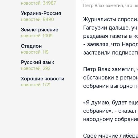
новостей:
34987
Петр Влах заметил, что н
Украина-Россия
Журналисты спросил
новостей:
8490
Гагаузии дальше, у
Землетрясение
раздавая газеты в 
новостей:
1009
- заявляя, что Нар
Стадион
новостей:
119
заставили подписат
Русский язык
новостей:
292
Петр Влах заметил,
обстановки в регио
Хорошие новости
новостей:
1721
собрания выгодно п
«Я думаю, будет ещ
собрание», - сказал
народному собрани
Свое мнение либера