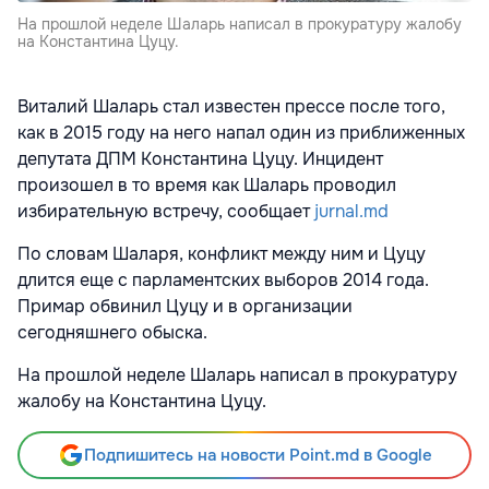
На прошлой неделе Шаларь написал в прокуратуру жалобу
на Константина Цуцу.
Виталий Шаларь стал известен прессе после того,
как в 2015 году на него напал один из приближенных
депутата ДПМ Константина Цуцу. Инцидент
произошел в то время как Шаларь проводил
избирательную встречу, сообщает
jurnal.md
По словам Шаларя, конфликт между ним и Цуцу
длится еще с парламентских выборов 2014 года.
Примар обвинил Цуцу и в организации
сегодняшнего обыска.
На прошлой неделе Шаларь написал в прокуратуру
жалобу на Константина Цуцу.
Подпишитесь на новости Point.md в Google