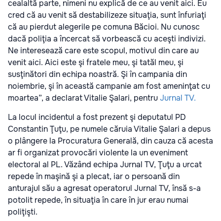
cealaltă parte, nimeni nu explică de ce au venit aici. Eu
cred că au venit să destabilizeze situaţia, sunt înfuriaţi
că au pierdut alegerile pe comuna Băcioi. Nu cunosc
dacă poliţia a încercat să vorbească cu aceşti indivizi.
Ne interesează care este scopul, motivul din care au
venit aici. Aici este şi fratele meu, şi tatăl meu, şi
susţinători din echipa noastră. Şi în campania din
noiembrie, şi în această campanie am fost ameninţat cu
moartea”, a declarat Vitalie Şalari, pentru
Jurnal TV.
La locul incidentul a fost prezent şi deputatul PD
Constantin Ţuţu, pe numele căruia Vitalie Şalari a depus
o plângere la Procuratura Generală, din cauza că acesta
ar fi organizat provocări violente la un eveniment
electoral al PL. Văzând echipa Jurnal TV, Ţuţu a urcat
repede în maşină şi a plecat, iar o persoană din
anturajul său a agresat operatorul Jurnal TV, însă s-a
potolit repede, în situaţia în care în jur erau numai
poliţişti.