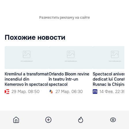
Разместить рекламу на сайте
Похожие новости
Kremlinul a transformat
Orlando Bloom revine
Spectacol aniversa
incendiul din
în teatru într-un
dedicat lui Consta
Kemerovo în spectacol
spectacol
Rusnac la Chișinău
29 Мар. 08:50
27 Мар. 06:30
14 Фев. 22:39
Unian
7 июля 2017, 10:30
5 752