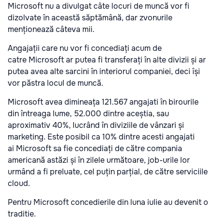
Microsoft nu a divulgat câte locuri de muncă vor fi
dizolvate în această săptămână, dar zvonurile
menționează câteva mii.
Angajații care nu vor fi concediați acum de
catre Microsoft ar putea fi transferați în alte divizii și ar
putea avea alte sarcini în interiorul companiei, deci își
vor păstra locul de muncă.
Microsoft avea dimineața 121.567 angajati în birourile
din întreaga lume, 52.000 dintre aceștia, sau
aproximativ 40%, lucrând în diviziile de vânzari și
marketing. Este posibil ca 10% dintre acesti angajati
ai Microsoft sa fie concediați de către compania
americană astăzi și în zilele următoare, job-urile lor
urmând a fi preluate, cel puțin parțial, de către serviciile
cloud.
Pentru Microsoft concedierile din luna iulie au devenit o
tradiție.