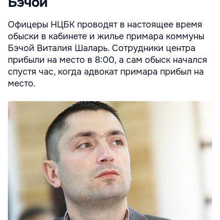
Бэчой
Офицеры НЦБК проводят в настоящее время
обыски в кабинете и жилье примара коммуны
Бэчой Виталия Шаларь. Сотрудники центра
прибыли на место в 8:00, а сам обыск начался
спустя час, когда адвокат примара прибыл на
место.