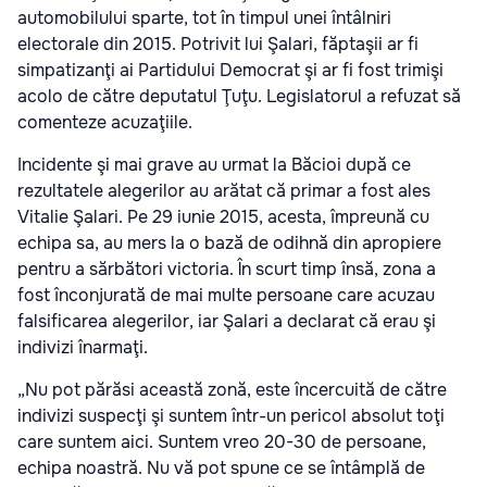
automobilului sparte, tot în timpul unei întâlniri
electorale din 2015. Potrivit lui Şalari, făptaşii ar fi
simpatizanţi ai Partidului Democrat şi ar fi fost trimişi
acolo de către deputatul Ţuţu. Legislatorul a refuzat să
comenteze acuzaţiile.
Incidente şi mai grave au urmat la Băcioi după ce
rezultatele alegerilor au arătat că primar a fost ales
Vitalie Şalari. Pe 29 iunie 2015, acesta, împreună cu
echipa sa, au mers la o bază de odihnă din apropiere
pentru a sărbători victoria. În scurt timp însă, zona a
fost înconjurată de mai multe persoane care acuzau
falsificarea alegerilor, iar Şalari a declarat că erau şi
indivizi înarmaţi.
„Nu pot părăsi această zonă, este încercuită de către
indivizi suspecţi şi suntem într-un pericol absolut toţi
care suntem aici. Suntem vreo 20-30 de persoane,
echipa noastră. Nu vă pot spune ce se întâmplă de