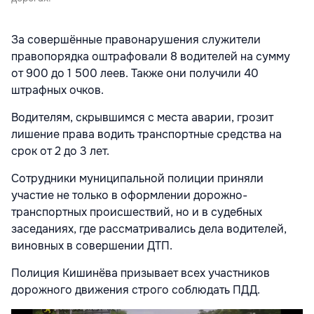
За совершённые правонарушения служители
правопорядка оштрафовали 8 водителей на сумму
от 900 до 1 500 леев. Также они получили 40
штрафных очков.
Водителям, скрывшимся с места аварии, грозит
лишение права водить транспортные средства на
срок от 2 до 3 лет.
Сотрудники муниципальной полиции приняли
участие не только в оформлении дорожно-
транспортных происшествий, но и в судебных
заседаниях, где рассматривались дела водителей,
виновных в совершении ДТП.
Полиция Кишинёва призывает всех участников
дорожного движения строго соблюдать ПДД.