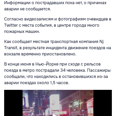
Информации о пострадавших пока нет, о причинах
аварии не сообщается.
Согласно видеозаписям и фотографиям очевидцев в
Twitter с места события, в центре города много
пожарных машин.
Как сообщает местная транспортная компания Nj
Transit, в результате инцидента движение поездов на
вокзале временно приостановлено.
В конце июня в Нью-Йорке при сходе с рельсов
поезда в метро пострадали 34 человека. Пассажиры
сообщали, что находились в остановившихся из-за
аварии поездах около 1,5 часов.