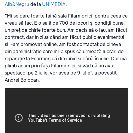
Alb&Negru
de la
UNIMEDIA
.
”Mi se pare foarte faină sala Filarmonicii pentru ceea ce
vreau să fac. E o sală de 700 de locuri și condiții bune,
un preț de chirie foarte bun. Am decis să o iau, am făcut
contract, dar în ziua când am făcut public evenimentul
și l-am promovat online, am fost contactat de cineva
din administrație care mi-a spus că urmează lucrări de
reparație la Filarmonică din iunie și până în iulie. Dar mă
plimb acum prin fața Filarmonicii și văd că au avut
spectacol pe 2 iulie, vor avea pe 9 iulie”, a povestit
Andrei Bolocan.