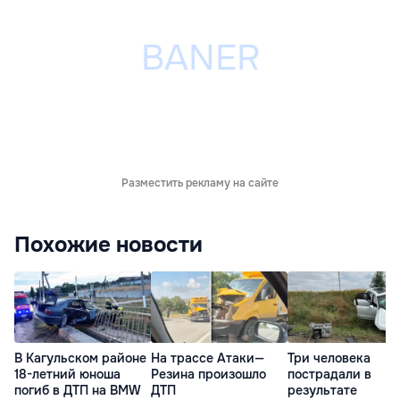
Разместить рекламу на сайте
Похожие новости
В Кагульском районе
На трассе Атаки—
Три человека
18-летний юноша
Резина произошло
пострадали в
погиб в ДТП на BMW
ДТП
результате