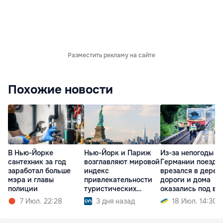
Разместить рекламу на сайте
Похожие новости
В Нью-Йорке
Нью-Йорк и Париж
Из-за непогоды в
сантехник за год
возглавляют мировой
Германии поезд
заработал больше
индекс
врезался в дерев
мэра и главы
привлекательности
дороги и дома
полиции
туристических
оказались под во
городов
7 Июл. 22:28
3 дня назад
18 Июл. 14:30