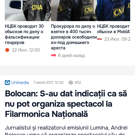
НЦБК проводит 30
Прокурора по делу о
НЦБК проводит
обысков по делу о
взятке в 400 тысяч
обыски в MoldAT
фальсификации
долларов освободили
23 Июл. 09:24
тендеров
из-под домашнего
ареста
22 Июл. 12:00
6 дней назад
Unimedia
7 июля 2017, 10:32
652
Bolocan: S-au dat indicații ca să
nu pot organiza spectacol la
Filarmonica Națională
Jurnalistul și realizatorul emisiunii Lumina, Andrei