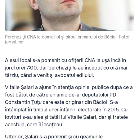
Percheziţii CNA la domiciliul şi biroul primarului de Băcioi. Foto:
jurnal.md
Alesul local s-a pomenit cu ofiţerii CNA la uşă încă în
jurul orei 7:00, dar percheziţiile au început cu oră mai
târziu, când a venit şi avocatul edilului.
Vitalie Şalari a ajuns în atenţia opiniei publice după ce a
fost bătut de către un amic de-al deputatului PD
Constantin Ţuţu care este originar din Băcioi. S-a
întâmplat în timpul unei întâlniri electorale în 2015. Cu
lovituri s-au ales şi tatăl lui Vitalie Şalari, dar şi fratele
acestuia, care îl însoţeau.
Ulterior, Şalari s-a pomenit şi cu geamurile