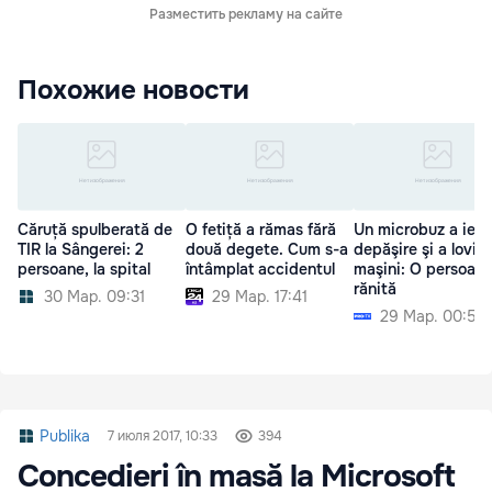
Разместить рекламу на сайте
Похожие новости
Căruță spulberată de
O fetiță a rămas fără
Un microbuz a ieşit
TIR la Sângerei: 2
două degete. Cum s-a
depăşire şi a lovit 
persoane, la spital
întâmplat accidentul
maşini: O persoană
rănită
30 Мар. 09:31
29 Мар. 17:41
29 Мар. 00:52
Publika
7 июля 2017, 10:33
394
Concedieri în masă la Microsoft