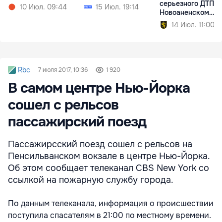
серьезного ДТП в
10 Июл. 09:44
15 Июл. 19:14
Новоаненском
районе
14 Июл. 11:00
Rbc
7 июля 2017, 10:36
1 920
В самом центре Нью-Йорка
сошел с рельсов
пассажирский поезд
Пассажирсский поезд сошел с рельсов на
Пенсильванском вокзале в центре Нью-Йорка.
Об этом сообщает телеканал CBS New York со
ссылкой на пожарную службу города.
По данным телеканала, информация о происшествии
поступила спасателям в 21:00 по местному времени.