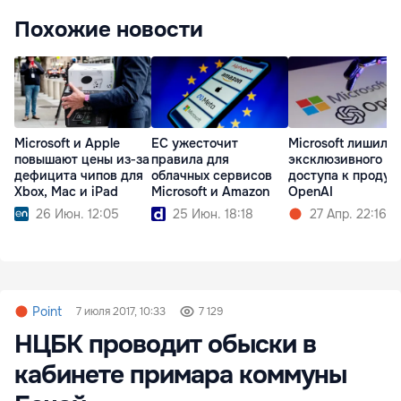
Похожие новости
Microsoft и Apple
ЕС ужесточит
Microsoft лишила
повышают цены из‑за
правила для
эксклюзивного
дефицита чипов для
облачных сервисов
доступа к продук
Xbox, Mac и iPad
Microsoft и Amazon
OpenAI
26 Июн. 12:05
25 Июн. 18:18
27 Апр. 22:16
Point
7 июля 2017, 10:33
7 129
НЦБК проводит обыски в
кабинете примара коммуны