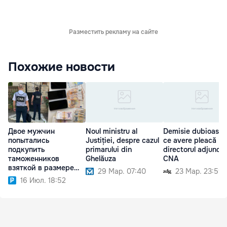
Разместить рекламу на сайте
Похожие новости
Двое мужчин
Noul ministru al
Demisie dubioasă:
попытались
Justiției, despre cazul
ce avere pleacă
подкупить
primarului din
directorul adjunct 
таможенников
Ghelăuza
CNA
взяткой в размере
29 Мар. 07:40
23 Мар. 23:59
€2600
16 Июл. 18:52