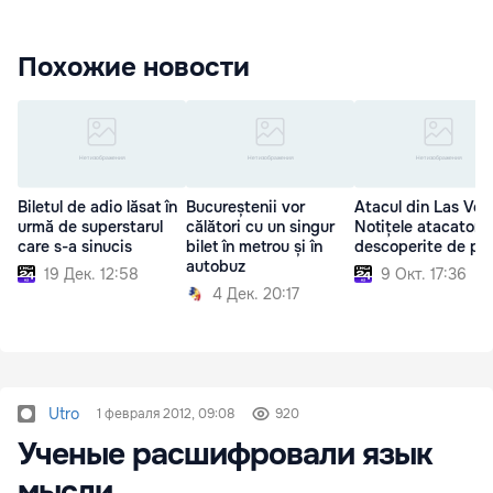
Похожие новости
Biletul de adio lăsat în
Bucureștenii vor
Atacul din Las Veg
urmă de superstarul
călători cu un singur
Notițele atacatorul
care s-a sinucis
bilet în metrou și în
descoperite de pol
autobuz
19 Дек. 12:58
9 Окт. 17:36
4 Дек. 20:17
Utro
1 февраля 2012, 09:08
920
Ученые расшифровали язык
мысли