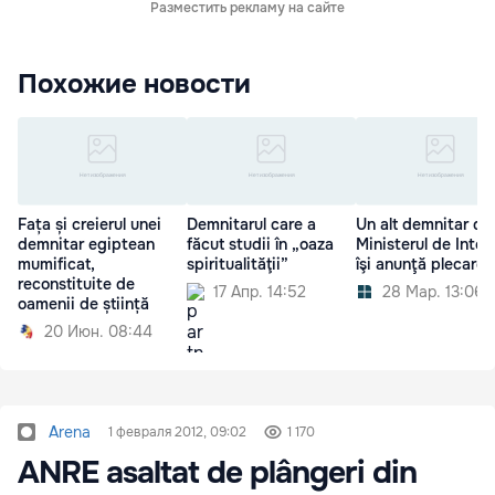
Разместить рекламу на сайте
Похожие новости
Fața și creierul unei
Demnitarul care a
Un alt demnitar di
demnitar egiptean
făcut studii în „oaza
Ministerul de Inter
mumificat,
spiritualităţii”
îşi anunţă plecarea
reconstituite de
17 Апр. 14:52
28 Мар. 13:06
oamenii de știință
20 Июн. 08:44
Arena
1 февраля 2012, 09:02
1 170
ANRE asaltat de plângeri din