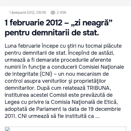
1 февраля 2012, 09:06
2 456
1 februarie 2012 – „zi neagră”
pentru demnitarii de stat.
Luna februarie începe cu ştiri nu tocmai plăcute
pentru demnitarii de stat. Începînd de astăzi,
urmează a fi demarate procedurile aferente
numirii în funcţie a conducerii Comisiei Naţionale
de Integritate (CNI) – un nou mecanism de
control asupra veniturilor şi proprietăţilor
demnitarilor. După cum relatează TRIBUNA,
instituirea acestei Comisii este prevăzută de
Legea cu privire la Comisia Naţională de Etică,
adoptată de Parlament la data de 19 decembrie
2011. CNI urmează să fie instituită ca ...