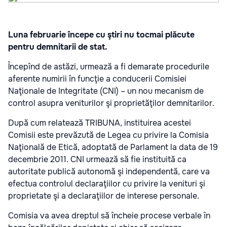
Luna februarie începe cu ştiri nu tocmai plăcute
pentru demnitarii de stat.
Începînd de astăzi, urmează a fi demarate procedurile
aferente numirii în funcţie a conducerii Comisiei
Naţionale de Integritate (CNI) – un nou mecanism de
control asupra veniturilor şi proprietăţilor demnitarilor.
După cum relatează TRIBUNA, instituirea acestei
Comisii este prevăzută de Legea cu privire la Comisia
Naţională de Etică, adoptată de Parlament la data de 19
decembrie 2011. CNI urmează să fie instituită ca
autoritate publică autonomă şi independentă, care va
efectua controlul declaraţiilor cu privire la venituri şi
proprietate şi a declaraţiilor de interese personale.
Comisia va avea dreptul să încheie procese verbale în