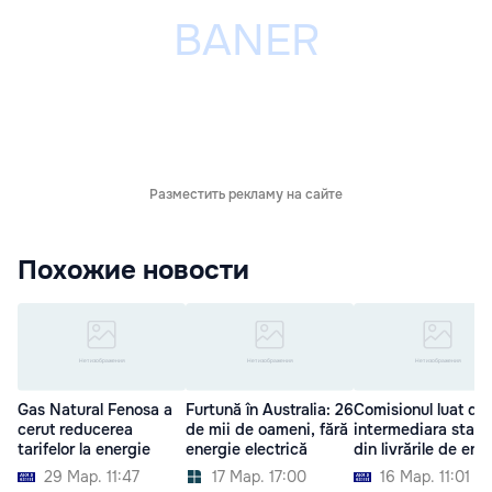
Разместить рекламу на сайте
Похожие новости
Gas Natural Fenosa a
Furtună în Australia: 26
Comisionul luat de
cerut reducerea
de mii de oameni, fără
intermediara statul
tarifelor la energie
energie electrică
din livrările de ene
29 Мар. 11:47
17 Мар. 17:00
16 Мар. 11:01