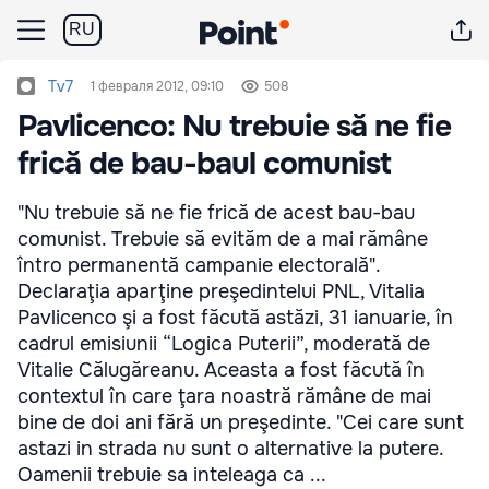
RU
Tv7
1 февраля 2012, 09:10
508
Pavlicenco: Nu trebuie să ne fie
frică de bau-baul comunist
"Nu trebuie să ne fie frică de acest bau-bau
comunist. Trebuie să evităm de a mai rămâne
întro permanentă campanie electorală".
Declaraţia aparţine preşedintelui PNL, Vitalia
Pavlicenco şi a fost făcută astăzi, 31 ianuarie, în
cadrul emisiunii “Logica Puterii”, moderată de
Vitalie Călugăreanu. Aceasta a fost făcută în
contextul în care ţara noastră rămâne de mai
bine de doi ani fără un preşedinte. "Cei care sunt
astazi in strada nu sunt o alternative la putere.
Oamenii trebuie sa inteleaga ca ...