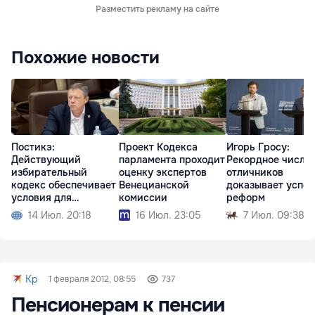
Разместить рекламу на сайте
Похожие новости
Постикэ:
Проект Кодекса
Игорь Гросу:
Действующий
парламента проходит
Рекордное число
избирательный
оценку экспертов
отличников
кодекс обеспечивает
Венецианской
доказывает успех
условия для
комиссии
реформ
свободных выборов
14 Июл. 20:18
16 Июл. 23:05
7 Июл. 09:38
Kp
1 февраля 2012, 08:55
737
Пенсионерам к пенсии