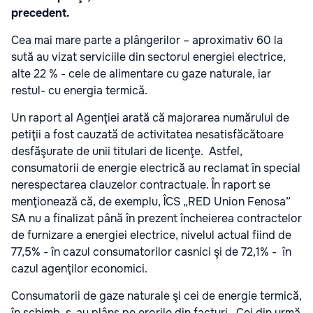
precedent.
Cea mai mare parte a plângerilor – aproximativ 60 la
sută au vizat serviciile din sectorul energiei electrice,
alte 22 % - cele de alimentare cu gaze naturale, iar
restul- cu energia termică.
Un raport al Agenţiei arată că majorarea numărului de
petiţii a fost cauzată de activitatea nesatisfăcătoare
desfăşurate de unii titulari de licenţe. Astfel,
consumatorii de energie electrică au reclamat în special
nerespectarea clauzelor contractuale. În raport se
menţionează că, de exemplu, ÎCS „RED Union Fenosa”
SA nu a finalizat până în prezent încheierea contractelor
de furnizare a energiei electrice, nivelul actual fiind de
77,5% - în cazul consumatorilor casnici şi de 72,1% - în
cazul agenţilor economici.
Consumatorii de gaze naturale şi cei de energie termică,
în schimb, s-au plâns pe erorile din facturi. Cei din urmă