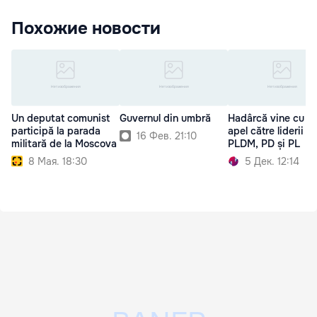
Похожие новости
Un deputat comunist
Guvernul din umbră
Hadârcă vine cu u
participă la parada
apel către liderii
16 Фев. 21:10
militară de la Moscova
PLDM, PD și PL
8 Мая. 18:30
5 Дек. 12:14