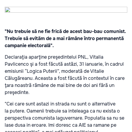
"Nu trebuie să ne fie frică de acest bau-bau comunist.
Trebuie să evităm de a mai rămâne întro permanentă
campanie electorală".
Declaraţia aparţine preşedintelui PNL, Vitalia
Pavlicenco şi a fost făcută astăzi, 31 ianuarie, în cadrul
emisiunii “Logica Puterii”, moderată de Vitalie
Călugăreanu. Aceasta a fost făcută în contextul în care
ţara noastră rămâne de mai bine de doi ani fără un
preşedinte.
"Cei care sunt astazi in strada nu sunt o alternative
la putere. Oamenii trebuie sa inteleaga ca nu exista o
perspectiva comunista laguvernare. Populatia sa nu se
lase dusa in eroare. Imi doresc ca AIE sa ramane pe