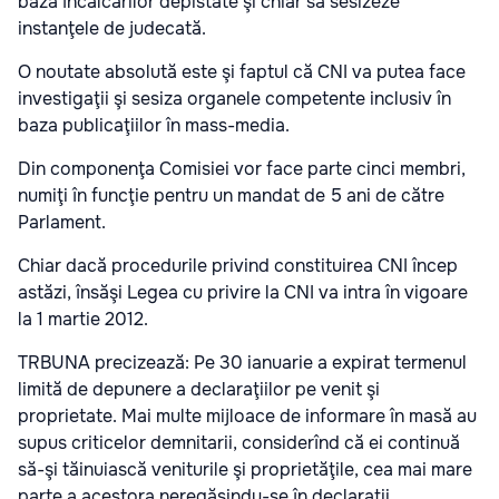
baza încălcărilor depistate şi chiar să sesizeze
instanţele de judecată.
O noutate absolută este şi faptul că CNI va putea face
investigaţii şi sesiza organele competente inclusiv în
baza publicaţiilor în mass-media.
Din componenţa Comisiei vor face parte cinci membri,
numiţi în funcţie pentru un mandat de 5 ani de către
Parlament.
Chiar dacă procedurile privind constituirea CNI încep
astăzi, însăşi Legea cu privire la CNI va intra în vigoare
la 1 martie 2012.
TRBUNA precizează: Pe 30 ianuarie a expirat termenul
limită de depunere a declaraţiilor pe venit şi
proprietate. Mai multe mijloace de informare în masă au
supus criticelor demnitarii, considerînd că ei continuă
să-şi tăinuiască veniturile şi proprietăţile, cea mai mare
parte a acestora neregăsindu-se în declaraţii.