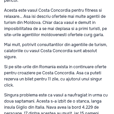
pericol.
Acesta este vasul Costa Concordia pentru fitness si
relaxare... Asa isi descriu ofertele mai multe agentii de
turism din Moldova. Chiar daca vasul e demult in
imposibilitatea de a se mai deplasa si a primi turisti, pe
site-urile agentiilor moldovenesti ofertele curg garla.
Mai mult, potrivit consultantilor din agentiile de turism,
calatoriile cu vasul Costa Concordia sunt absolut
sigure.
Si pe site-urile din Romania exista in continuare oferte
pentru croaziere pe Costa Concordia. Asa ca puteti
rezerva un bilet pentru 11 zile, cu ajutorul unui singur
click.
Singura problema este ca vasul a naufragiat in urma cu
doua saptamani. Acesta s-a izbit de o stanca, langa
insula Giglio din Italia. Nava avea la bord 4.229 de
persoane. 17 dintre acestea au murit, iar 15 oameni