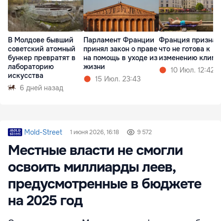
В Молдове бывший
Парламент Франции
Франция признал
советский атомный
принял закон о праве
что не готова к
бункер превратят в
на помощь в уходе из
изменению клима
лабораторию
жизни
10 Июл. 12:42
искусства
15 Июл. 23:43
6 дней назад
Mold-Street
1 июня 2026, 16:18
9 572
Местные власти не смогли
освоить миллиарды леев,
предусмотренные в бюджете
на 2025 год