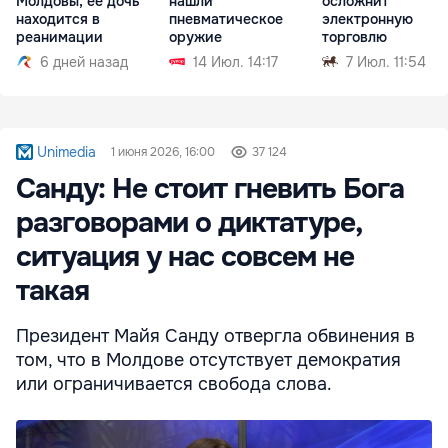
Молдовы, ее дочь
нашли
осложнит
находится в
пневматическое
электронную
реанимации
оружие
торговлю
6 дней назад
14 Июл. 14:17
7 Июл. 11:54
Unimedia
1 июня 2026, 16:00
37 124
Санду: Не стоит гневить Бога
разговорами о диктатуре,
ситуация у нас совсем не
такая
Президент Майя Санду отвергла обвинения в
том, что в Молдове отсутствует демократия
или ограничивается свобода слова.