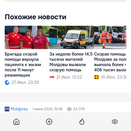
Похожие новости
Бригада скорой
За неделю более 14,5
Скорая помощь в
помощи вернула
тысячи жителей
Молдове за полго
пациента к жизни
Молдовы вызвали
выехала более че
после 11 минут
скорую помощь
406 тысяч вызово
реанимации
21 Июл. 13:22
15 Июл. 23:38
27 Июл. 23:20
Moldpres
1 июня 2026, 15:38
24 076
В Молдове в первые пять
месяцев года родилось свыше