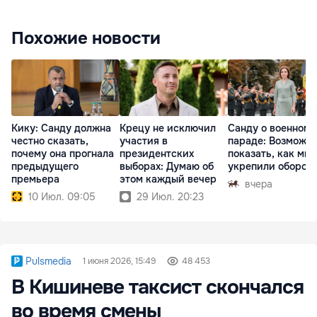
Похожие новости
Кику: Санду должна
Крецу не исключил
Санду о военном
честно сказать,
участия в
параде: Возможн
почему она прогнала
президентских
показать, как мы
предыдущего
выборах: Думаю об
укрепили оборон
премьера
этом каждый вечер
вчера
10 Июл. 09:05
29 Июл. 20:23
Pulsmedia
1 июня 2026, 15:49
48 453
В Кишиневе таксист скончался
во время смены