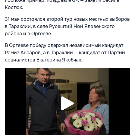
Госпожа примар, поздравляю», — заявил Василе
Костюк.
31 мая состоялся второй тур новых местных выборов
в Тараклии, в селе Русештий Ной Яловенского
района и в Оргееве.
В Оргееве победу одержал независимый кандидат
Рамиз Ансаров, а в Тараклии — кандидат от Партии
социалистов Екатерина Якобчак.