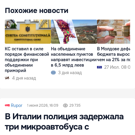
Похожие новости
КС оставил в силе
На объединение
В Молдове дефиц
порядок финансовой
населенных пунктов
бюджета вырос б
поддержки при
направят инвестиции
чем на 21% за пол
объединении
в 6,5 млрд леев
27 Июл. 08:03
примэрий
3 дня назад
4 дня назад
Rupor
1 июня 2026, 16:09
29 735
В Италии полиция задержала
три микроавтобуса с