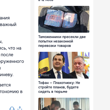
дания
 важный
Таможенники пресекли две
ы,
попытки незаконной
перевозки товаров
сь, что на
 после
оруженного
и
иневу.
Тофан — Плахотнюку: Не
ается
стройте планов, будете
втономию в
сидеть в тюрьме