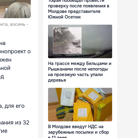
Тофан пообещал провести
проверку после появления в
Молдове представителя
Южной Осетии
кта, восемь -
на
онопроект о
лжен
На трассе между Бельцами и
ьной
Рышканами после непогоды
на проезжую часть упали
од
деревья
, для его
вания из 32
В Молдове введут НДС на
тие
зарубежные посылки и сбор
в 12 леев