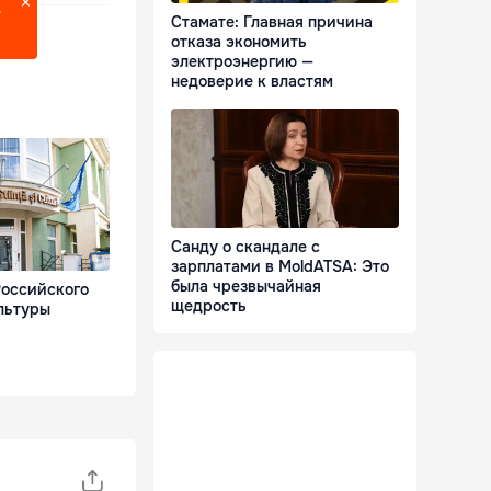
?
Стамате: Главная причина
отказа экономить
электроэнергию —
недоверие к властям
Санду о скандале с
зарплатами в MoldATSA: Это
была чрезвычайная
Российского
щедрость
льтуры