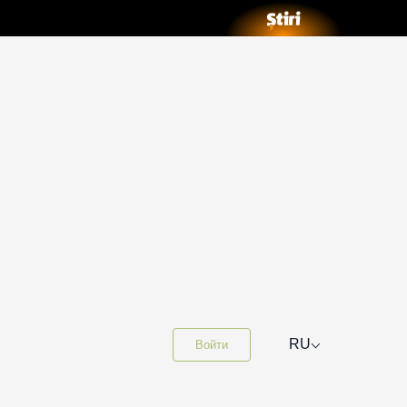
⌵
RU
Войти