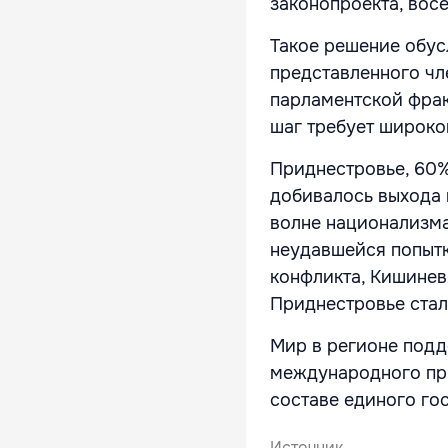
законопроекта, восе
Такое решение обус
представленного чл
парламентской фрак
шаг требует широко
Приднестровье, 60%
добивалось выхода 
волне национализма
неудавшейся попыт
конфликта, Кишинев
Приднестровье стал
Мир в регионе подд
международного пр
составе единого го
Источник