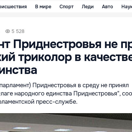
оисшествия
В мире
Спорт
Леди
Авто
Нау
6
5 528
т Приднестровья не п
ий триколор в качеств
инства
парламент) Приднестровья в среду не принял
Флаге народного единства Приднестровья", с
рламентской пресс-службе.