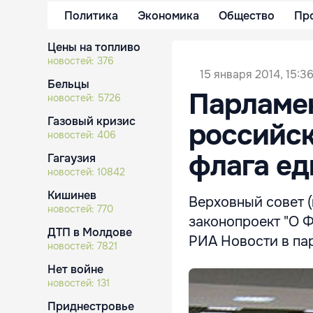
Политика
Экономика
Общество
Пр
Цены на топливо
новостей:
376
15 января 2014, 15:3
Бельцы
Парламен
новостей:
5726
Газовый кризис
российск
новостей:
406
флага ед
Гагаузия
новостей:
10842
Кишинев
Верховный совет (
новостей:
770
законопроект "О 
ДТП в Молдове
РИА Новости в па
новостей:
7821
Нет войне
новостей:
131
Приднестровье