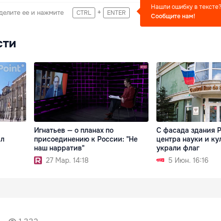
Нашли ошибку в тексте
+
делите ее и нажмите
CTRL
ENTER
Сообщите нам!
сти
Игнатьев — о планах по
С фасада здания 
ил
присоединению к России: "Не
центра науки и ку
наш нарратив"
украли флаг
27 Мар. 14:18
5 Июн. 16:16