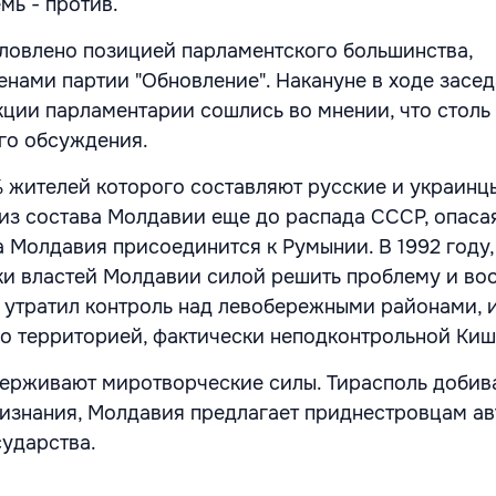
мь - против.
ловлено позицией парламентского большинства,
енами партии "Обновление". Накануне в ходе засе
ции парламентарии сошлись во мнении, что столь
го обсуждения.
 жителей которого составляют русские и украинц
из состава Молдавии еще до распада СССР, опасая
 Молдавия присоединится к Румынии. В 1992 году,
ки властей Молдавии силой решить проблему и во
 утратил контроль над левобережными районами, 
о территорией, фактически неподконтрольной Киш
ерживают миротворческие силы. Тирасполь добив
изнания, Молдавия предлагает приднестровцам а
сударства.