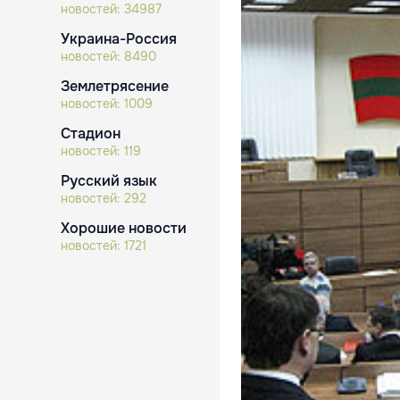
новостей:
34987
Украина-Россия
новостей:
8490
Землетрясение
новостей:
1009
Стадион
новостей:
119
Русский язык
новостей:
292
Хорошие новости
новостей:
1721