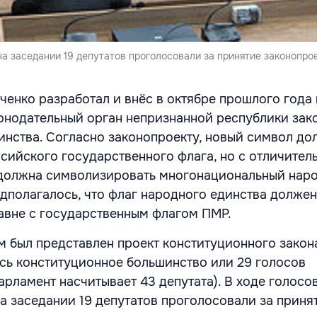
а заседании 19 депутатов проголосовали за принятие законопрое
ченко разработал и внёс в октябре прошлого года 
онодательный орган непризнанной республики зак
инства. Согласно законопроекту, новый символ до
ссийского государственного флага, но с отличител
 должна символизировать многонациональный нар
дполагалось, что флаг народного единства должен
авне с государственным флагом ПМР.
м был представлен проект конституционного закона
сь конституционное большинство или 29 голосов
рламент насчитывает 43 депутата). В ходе голосо
а заседании 19 депутатов проголосовали за приня