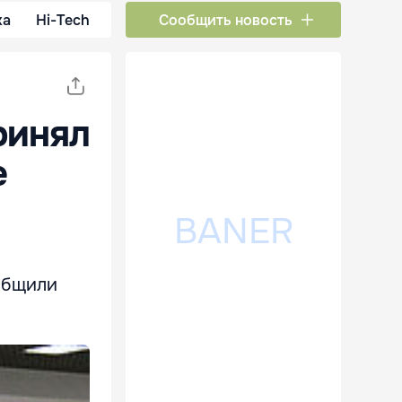
ка
Hi-Tech
Сообщить новость
ринял
е
ообщили