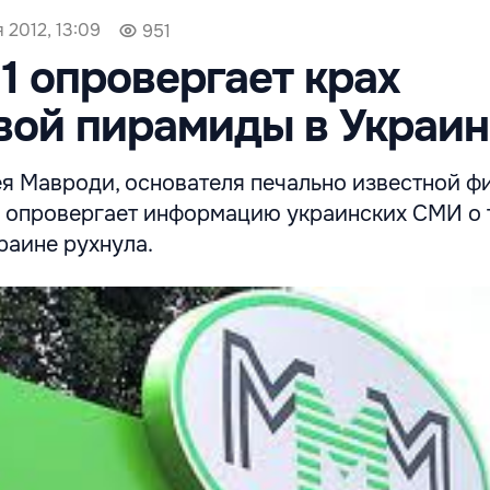
я 2012, 13:09
951
 опровергает крах
вой пирамиды в Украин
я Мавроди, основателя печально известной ф
опровергает информацию украинских СМИ о т
раине рухнула.