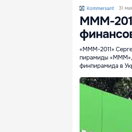
31 ма
Kommersant
МММ-2011
финансо
«МММ-2011» Серге
пирамиды «МММ», 
финпирамида в Ук