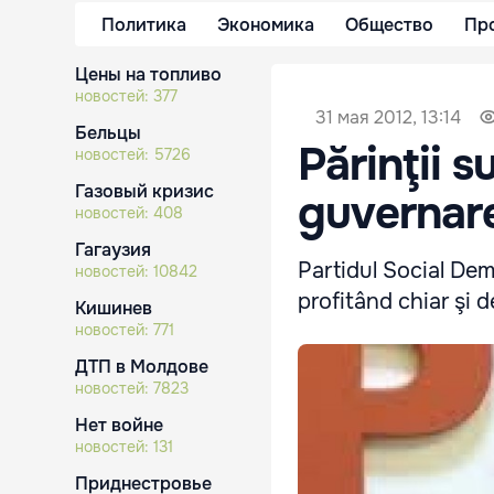
Политика
Экономика
Общество
Пр
Цены на топливо
новостей:
377
31 мая 2012, 13:14
Бельцы
Părinţii 
новостей:
5726
Газовый кризис
guvernare
новостей:
408
Гагаузия
Partidul Social Dem
новостей:
10842
profitând chiar şi d
Кишинев
новостей:
771
ДТП в Молдове
новостей:
7823
Нет войне
новостей:
131
Приднестровье