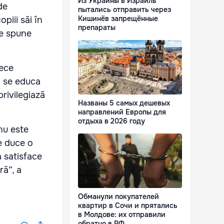
Из Украины в Израиль
de
пытались отправить через
Кишинёв запрещённые
piii săi în
препараты
 se spune
rece
a se educa
privilegiază
Названы 5 самых дешевых
направлений Европы для
отдыха в 2026 году
nu este
re duce o
a satisface
ră”, a
Обманули покупателей
квартир в Сочи и прятались
в Молдове: их отправили
обратно в РФ