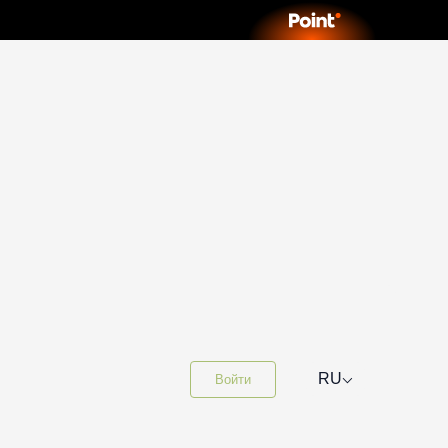
⌵
RU
Войти