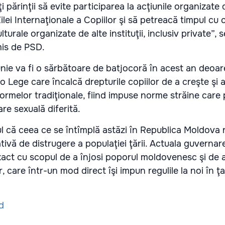
 părinţii să evite participarea la acţiunile organizate 
ei Internaţionale a Copiilor şi să petreacă timpul cu co
ulturale organizate de alte instituţii, inclusiv private”,
is de PSD.
iunie va fi o sărbătoare de batjocoră în acest an deoa
 Lege care încalcă drepturile copiilor de a creşte şi 
 normelor tradiţionale, fiind impuse norme străine care 
re sexuală diferită.
l că ceea ce se întîmplă astăzi în Republica Moldova 
tivă de distrugere a populaţiei ţării. Actuala guverna
exact cu scopul de a înjosi poporul moldovenesc şi de 
, care într-un mod direct îşi impun regulile la noi în ţa
d