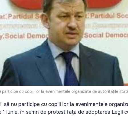
participe cu copiii lor la evenimentele organizate de autorităţile statu
 să nu participe cu copiii lor la evenimentele organiz
de 1 iunie, în semn de protest faţă de adoptarea Legii cu