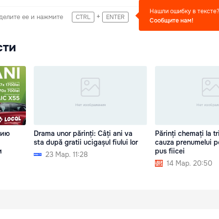
Нашли ошибку в тексте
+
делите ее и нажмите
CTRL
ENTER
Сообщите нам!
сти
цию
Drama unor părinți: Câți ani va
Părinți chemați la t
sta după gratii ucigașul fiului lor
cauza prenumelui pe
и
pus fiicei
23 Мар. 11:28
14 Мар. 20:50