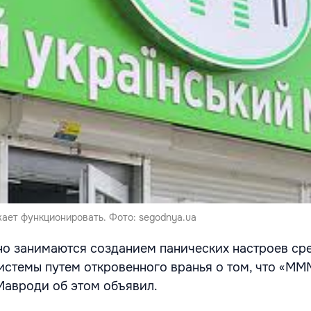
ет функционировать. Фото: segodnya.ua
о занимаются созданием панических настроев ср
истемы путем откровенного вранья о том, что «ММ
Мавроди об этом объявил.