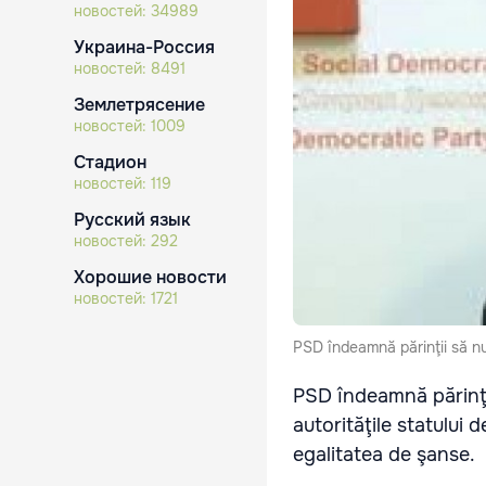
новостей:
34989
Украина-Россия
новостей:
8491
Землетрясение
новостей:
1009
Стадион
новостей:
119
Русский язык
новостей:
292
Хорошие новости
новостей:
1721
PSD îndeamnă părinţii să nu 
PSD îndeamnă părinţii
autorităţile statului 
egalitatea de şanse.