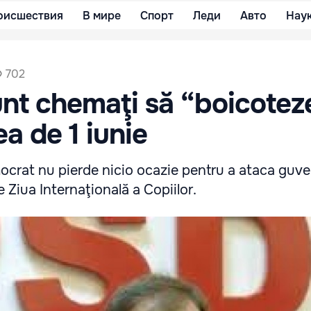
оисшествия
В мире
Спорт
Леди
Авто
Нау
702
sunt chemaţi să “boicotez
a de 1 iunie
ocrat nu pierde nicio ocazie pentru a ataca guve
e Ziua Internaţională a Copiilor.