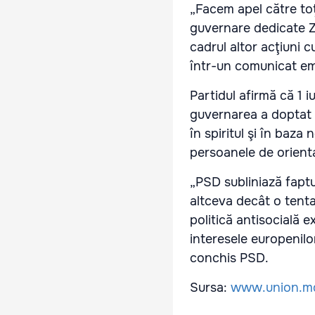
„Facem apel către toţi
guvernare dedicate Zil
cadrul altor acţiuni c
într-un comunicat em
Partidul afirmă că 1 
guvernarea a doptat o
în spiritul şi în baza
persoanele de orienta
„PSD subliniază faptu
altceva decât o tenta
politică antisocială 
interesele europenilor
conchis PSD.
Sursa:
www.union.m