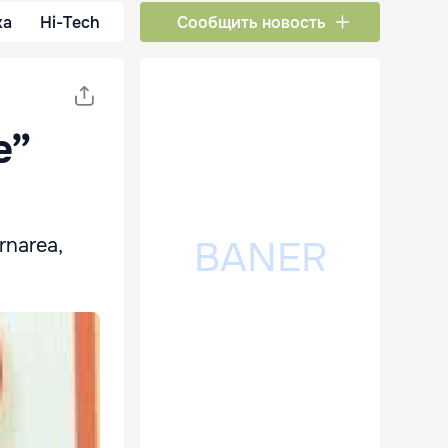
ка
Hi-Tech
Сообщить новость
e”
rnarea,