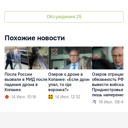
Обсуждения
25
Похожие новости
Посла России
Озеров о дроне в
Озеров отрицает
вызвали в МИД после
Копанке: «Если дрон
обязанность РФ
падения дрона в
упал, то где
вывести войска и
Копанке
воронка?»
Приднестровья: 
лишь намерения
14 Июл. 10:16
14 Июл. 12:32
19 Июл. 08:49