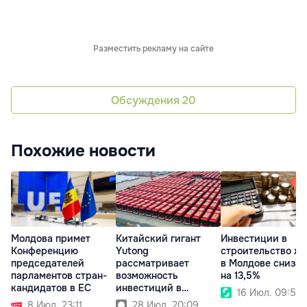
Разместить рекламу на сайте
Обсуждения
20
Похожие новости
Молдова примет
Китайский гигант
Инвестиции в
Конференцию
Yutong
строительство ж
председателей
рассматривает
в Молдове снизи
парламентов стран-
возможность
на 13,5%
кандидатов в ЕС
инвестиций в
16 Июл. 09:50
Республику Молдова
8 Июл. 23:11
28 Июл. 20:09