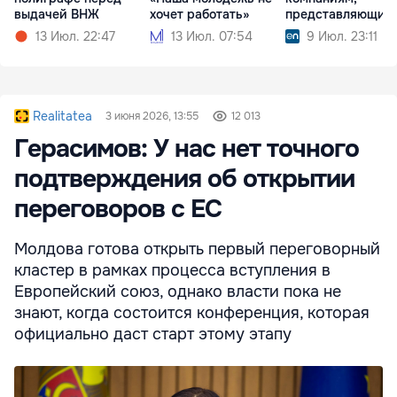
выдачей ВНЖ
хочет работать»
представляющим
риск вмешательс
13 Июл. 22:47
13 Июл. 07:54
9 Июл. 23:11
Realitatea
3 июня 2026, 13:55
12 013
Герасимов: У нас нет точного
подтверждения об открытии
переговоров с ЕС
Молдова готова открыть первый переговорный
кластер в рамках процесса вступления в
Европейский союз, однако власти пока не
знают, когда состоится конференция, которая
официально даст старт этому этапу