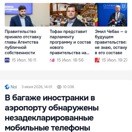
Правительство
Тофан представит
Эмил Чебан — о
приняло отставку
парламенту
будущем
главы Агентства
программу и состав
правительстве: П
публичной
нового
не знаю, останусь
собственности
правительства на
в его составе
будущей неделе
15 Июл. 16:11
15 Июл. 18:56
15 Июл. 19:27
Noi
3 июня 2026, 14:01
10 036
В багаже ​​иностранки в
аэропорту обнаружены
незадекларированные
мобильные телефоны