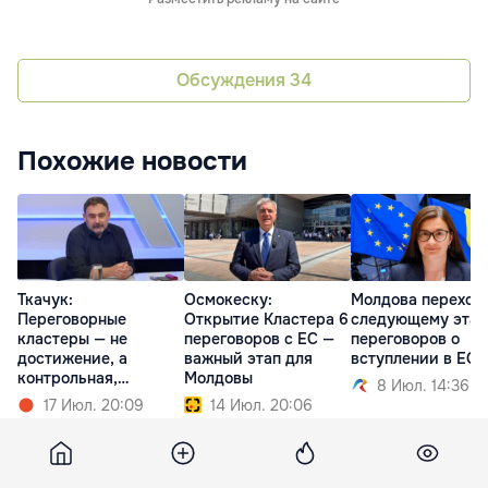
Обсуждения
34
Похожие новости
Ткачук:
Осмокеску:
Молдова переход
Переговорные
Открытие Кластера 6
следующему этап
кластеры — не
переговоров с ЕС —
переговоров о
достижение, а
важный этап для
вступлении в ЕС
контрольная,
Молдовы
8 Июл. 14:36
которую можешь не
17 Июл. 20:09
14 Июл. 20:06
сдать