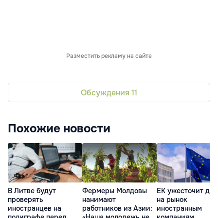
Разместить рекламу на сайте
Обсуждения
11
Похожие новости
В Литве будут
Фермеры Молдовы
ЕК ужесточит дос
проверять
нанимают
на рынок
иностранцев на
работников из Азии:
иностранным
полиграфе перед
«Наша молодежь не
компаниям,