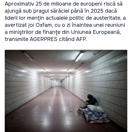
Aproximativ 25 de milioane de europeni riscă să
ajungă sub pragul sărăciei până în 2025 dacă
liderii lor menţin actualele politic de austeritate, a
avertizat joi Oxfam, cu o zi înaintea unei reuniuni
a miniştrilor de finanţe din Uniunea Europeană,
transmite AGERPRES citând AFP.