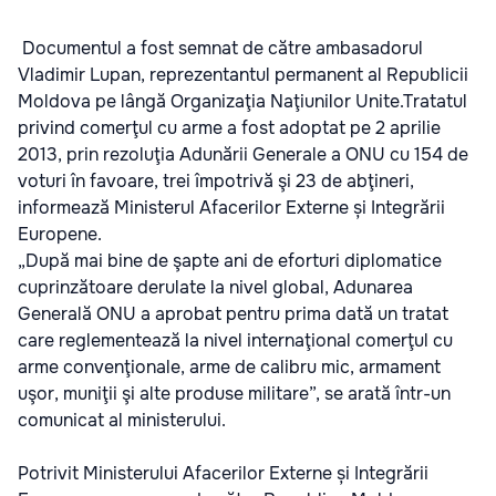
Documentul a fost semnat de către ambasadorul
Vladimir Lupan, reprezentantul permanent al Republicii
Moldova pe lângă Organizaţia Naţiunilor Unite.Tratatul
privind comerţul cu arme a fost adoptat pe 2 aprilie
2013, prin rezoluţia Adunării Generale a ONU cu 154 de
voturi în favoare, trei împotrivă şi 23 de abţineri,
informează Ministerul Afacerilor Externe și Integrării
Europene.
„După mai bine de şapte ani de eforturi diplomatice
cuprinzătoare derulate la nivel global, Adunarea
Generală ONU a aprobat pentru prima dată un tratat
care reglementează la nivel internaţional comerţul cu
arme convenţionale, arme de calibru mic, armament
uşor, muniţii şi alte produse militare”, se arată într-un
comunicat al ministerului.
Potrivit Ministerului Afacerilor Externe și Integrării