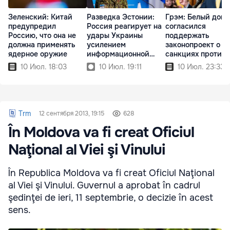
Зеленский: Китай
Разведка Эстонии:
Грэм: Белый дом
предупредил
Россия реагирует на
согласился
Россию, что она не
удары Украины
поддержать
должна применять
усилением
законопроект о н
ядерное оружие
информационной
санкциях против
войны
России
10 Июл. 18:03
10 Июл. 19:11
10 Июл. 23:33
Trm
12 сентября 2013, 19:15
628
În Moldova va fi creat Oficiul
Naţional al Viei şi Vinului
În Republica Moldova va fi creat Oficiul Naţional
al Viei şi Vinului. Guvernul a aprobat în cadrul
şedinţei de ieri, 11 septembrie, o decizie în acest
sens.