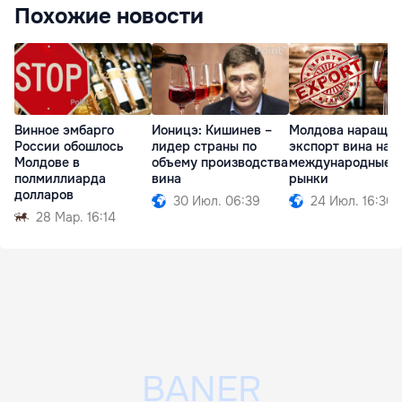
Похожие новости
Винное эмбарго
Ионицэ: Кишинев –
Молдова наращив
России обошлось
лидер страны по
экспорт вина на
Молдове в
объему производства
международные
полмиллиарда
вина
рынки
долларов
30 Июл. 06:39
24 Июл. 16:30
28 Мар. 16:14