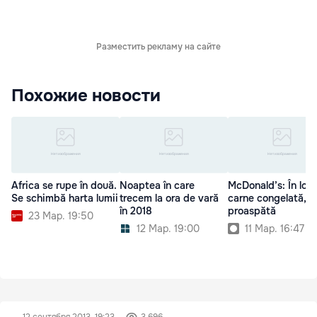
Разместить рекламу на сайте
Похожие новости
Africa se rupe în două.
Noaptea în care
McDonald’s: În loc
Se schimbă harta lumii
trecem la ora de vară
carne congelată, c
în 2018
proaspătă
23 Мар. 19:50
12 Мар. 19:00
11 Мар. 16:47
12 сентября 2013, 19:23
3 696