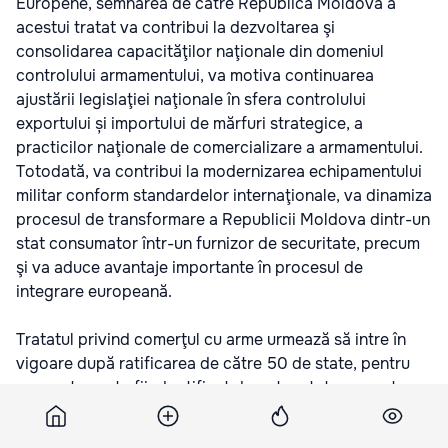
Europene, semnarea de către Republica Moldova a
acestui tratat va contribui la dezvoltarea şi
consolidarea capacităţilor naţionale din domeniul
controlului armamentului, va motiva continuarea
ajustării legislaţiei naţionale în sfera controlului
exportului și importului de mărfuri strategice, a
practicilor naţionale de comercializare a armamentului.
Totodată, va contribui la modernizarea echipamentului
militar conform standardelor internaţionale, va dinamiza
procesul de transformare a Republicii Moldova dintr-un
stat consumator într-un furnizor de securitate, precum
şi va aduce avantaje importante în procesul de
integrare europeană.
Tratatul privind comerţul cu arme urmează să intre în
vigoare după ratificarea de către 50 de state, pentru
moment acesta fiind ratificat de patru state semnatare.
Подпишитесь на новости Point.md в Google