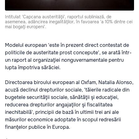
Intitulat 'Capcana austerităţii', raportul subliniază, de
asemenea, adâncirea inegalităţilor, în favoarea 'a 10% dintre cei
mai bogaţi europeni'.
Modelul european 'este în prezent direct contestat de
politicile de austeritate prost concepute', se arată într-
un raport al organizaţiei nonguvernamentale pentru
lupta împotriva sărăciei.
Directoarea biroului european al Oxfam, Natalia Alonso,
acuză declinul drepturilor sociale, 'tăierile radicale din
bugetele securităţii sociale, sănătăţii şi educaţiei,
reducerea drepturilor angajaţilor şi fiscalitatea
inechitabilă', principii de bază în ultimii trei ani ale
măsurilor economice adoptate în scopul redresării
finanţelor publice în Europa.