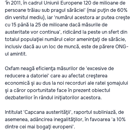
'În 2011, în cadrul Uniunii Europene 120 de milioane de
persoane trăiau sub pragul sărăciei' (mai puţin de 60%
din venitul mediu), iar 'numărul acestora ar putea creşte
cu 15 până la 25 de milioane dacă măsurile de
austeritate vor continua', ridicând la peste un sfert din
totalul populaţiei numărul celor ameninţaţi de sărăcie,
inclusiv dacă au un loc de muncă, este de părere ONG-
ul amintit.
Oxfam neagă eficienţa măsurilor de 'excesive de
reducere a datoriei' care au afectat creşterea
economică şi au dus la noi recorduri ale ratei şomajului
şi a căror oportunitate face în prezent obiectul
dezbaterilor în rândul iniţiatorilor acestora.
Intitulat 'Capcana austerităţii', raportul subliniază, de
asemenea, adâncirea inegalităţilor, în favoarea 'a 10%
dintre cei mai bogaţi europeni'.