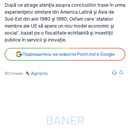
După ce atrage atenţia asupra concluziilor trase în urma
experienţelor similare din America Latină şi Asia de
Sud-Est din anii 1980 şi 1990, Oxfam cere 'statelor
membre ale UE să apere un nou model economic şi
social', bazat pe o fiscalitate echitabilă şi investiţii
publice în servicii şi inovaţie.
Подпишитесь на новости Point.md в Google
Источник
Agerpres