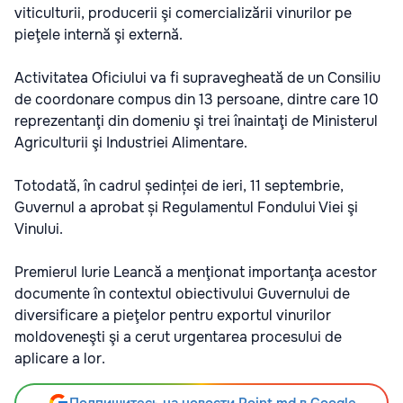
viticulturii, producerii şi comercializării vinurilor pe
pieţele internă şi externă.
Activitatea Oficiului va fi supravegheată de un Consiliu
de coordonare compus din 13 persoane, dintre care 10
reprezentanţi din domeniu şi trei înaintaţi de Ministerul
Agriculturii şi Industriei Alimentare.
Totodată, în cadrul ședinței de ieri, 11 septembrie,
Guvernul a aprobat și Regulamentul Fondului Viei şi
Vinului.
Premierul Iurie Leancă a menţionat importanţa acestor
documente în contextul obiectivului Guvernului de
diversificare a pieţelor pentru exportul vinurilor
moldoveneşti şi a cerut urgentarea procesului de
aplicare a lor.
Подпишитесь на новости Point.md в Google