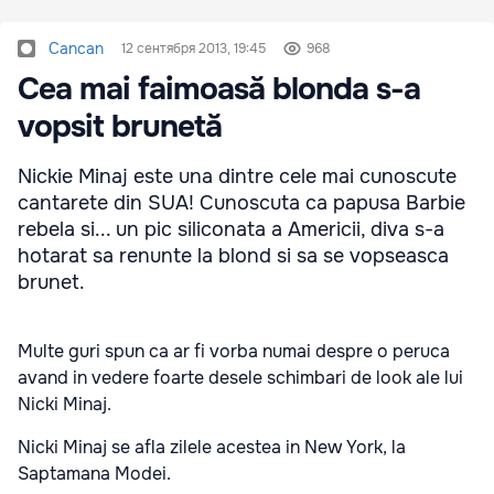
Cancan
12 сентября 2013, 19:45
968
Cea mai faimoasă blonda s-a
vopsit brunetă
Nickie Minaj este una dintre cele mai cunoscute
cantarete din SUA! Cunoscuta ca papusa Barbie
rebela si... un pic siliconata a Americii, diva s-a
hotarat sa renunte la blond si sa se vopseasca
brunet.
Multe guri spun ca ar fi vorba numai despre o peruca
avand in vedere foarte desele schimbari de look ale lui
Nicki Minaj.
Nicki Minaj se afla zilele acestea in New York, la
Saptamana Modei.