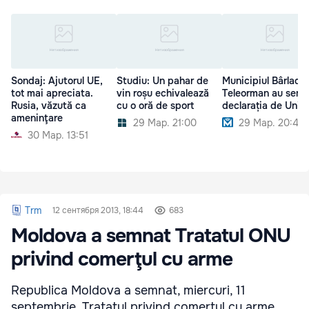
Sondaj: Ajutorul UE,
Studiu: Un pahar de
Municipiul Bârlad ș
tot mai apreciata.
vin roșu echivalează
Teleorman au semn
Rusia, văzută ca
cu o oră de sport
declarația de Unire
ameninţare
29 Мар. 21:00
29 Мар. 20:40
30 Мар. 13:51
Trm
12 сентября 2013, 18:44
683
Moldova a semnat Tratatul ONU
privind comerţul cu arme
Republica Moldova a semnat, miercuri, 11
septembrie, Tratatul privind comerţul cu arme,