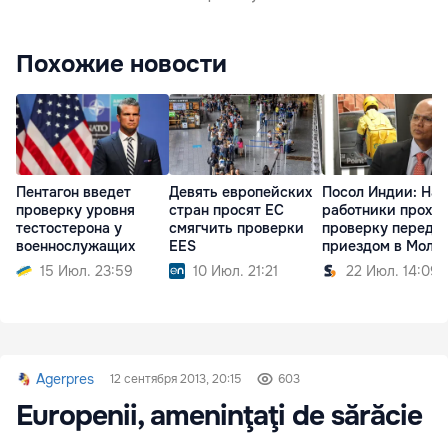
Похожие новости
Пентагон введет
Девять европейских
Посол Индии: На
проверку уровня
стран просят ЕС
работники прохо
тестостерона у
смягчить проверки
проверку перед
военнослужащих
EES
приездом в Молд
15 Июл. 23:59
10 Июл. 21:21
22 Июл. 14:09
Agerpres
12 сентября 2013, 20:15
603
Europenii, ameninţaţi de sărăcie