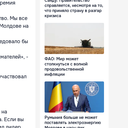
Санду: Правительство
премия
справляется, несмотря на то,
что приняло страну в разгар
кризиса
тво. Мы все
 Молдове на
ледовало бы
мателей», -
ФАО: Мир может
столкнуться с волной
продовольственной
инфляции
участвовал
 на
Румыния больше не может
. Если вы
поставлять электроэнергию
ил лидер
Молдове в часы пик