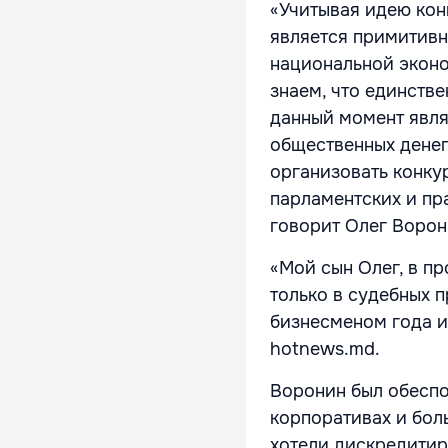
«Учитывая идею кон
является примитивн
национальной эконом
знаем, что единств
данный момент явля
общественных денег
организовать конку
парламентских и пр
говорит Олег Воро
«Мой сын Олег, в пр
только в судебных п
бизнесменом года и
hotnews.md.
Воронин был обеспок
корпоративах и бол
хотели дискредитиро