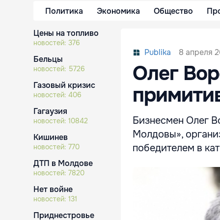
Политика
Экономика
Общество
Пр
Цены на топливо
новостей:
376
8 апреля 2
Publika
Бельцы
Олег Вор
новостей:
5726
Газовый кризис
примитив
новостей:
406
Гагаузия
Бизнесмен Олег Во
новостей:
10842
Молдовы», организ
Кишинев
победителем в ка
новостей:
770
ДТП в Молдове
новостей:
7820
Нет войне
новостей:
131
Приднестровье