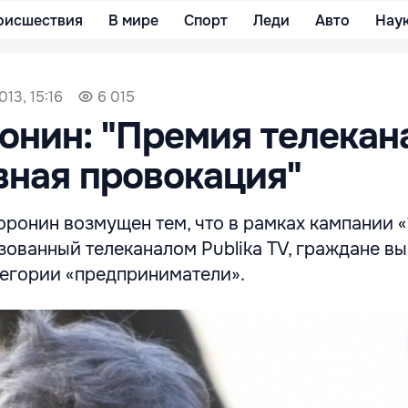
оисшествия
В мире
Спорт
Леди
Авто
Нау
013, 15:16
6 015
онин: "Премия телекан
ная провокация"
ронин возмущен тем, что в рамках кампании «
ованный телеканалом Publika TV, граждане в
тегории «предприниматели».