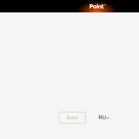
⌵
RU
Войти