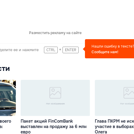
Разместить рекламу на сайте
Нашли ошибку в тексте
+
делите ее и нажмите
CTRL
ENTER
Сообщите нам!
сти
воего
Пакет акций FinComBank
Глава ПКРМ не ис
а:
выставлен на продажу за 6 млн
участие в выборах
евро
Олега