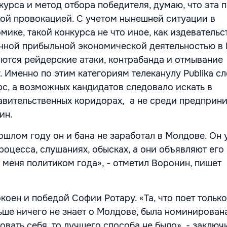
курса и метод отбора победителя, думаю, что эта 
ой провокацией. С учетом нынешней ситуации в
ике, такой конкурса не что иное, как издевательс
енной прибыльной экономической деятельностью в
ются рейдерские атаки, контрабанда и отмывание
. Именно по этим категориям телеканулу Publika с
рс, а возможных кандидатов следовало искать в
авительственных коридорах, а не среди предприни
нин.
ошлом году он и бана не заработал в Молдове. Он 
роцесса, слушаниях, обысках, а они объявляют его
 меня политиком года», - отметил Воронин, пишет
оен и победой Софии Ротару. «Та, что поет только
ьше ничего не знает о Молдове, была номинирована
вать себя, то лучшего способа не было», - заключ