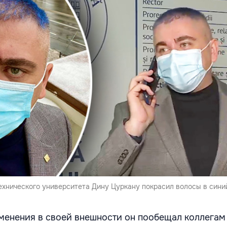
хнического университета Дину Цуркану покрасил волосы в синий
менения в своей внешности он пообещал коллегам