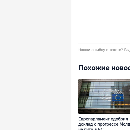
Нашли ошибку в тексте?
Вы
Похожие ново
Европарламент одобрил
доклад о прогрессе Мол
на пути в ЕС