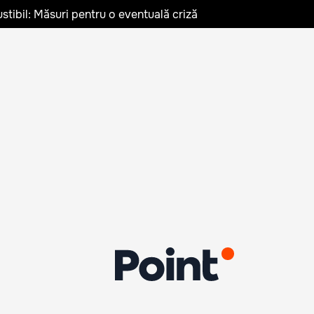
stibil: Măsuri pentru o eventuală criză