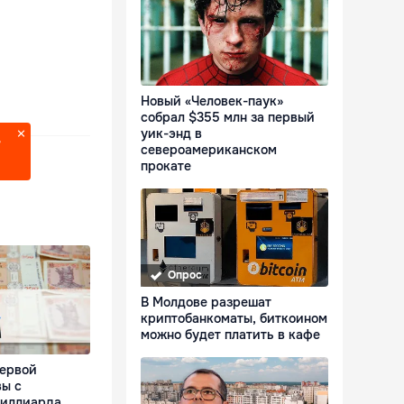
Новый «Человек-паук»
собрал $355 млн за первый
уик-энд в
?
североамериканском
прокате
Опрос
В Молдове разрешат
криптобанкоматы, биткоином
можно будет платить в кафе
первой
ы с
миллиарда