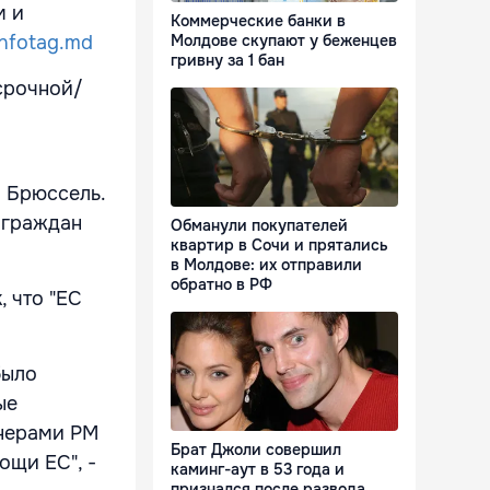
м и
Коммерческие банки в
nfotag.md
Молдове скупают у беженцев
гривну за 1 бан
есрочной/
 Брюссель.
 граждан
Обманули покупателей
квартир в Сочи и прятались
в Молдове: их отправили
обратно в РФ
, что "ЕС
было
ые
тнерами РМ
Брат Джоли совершил
ощи ЕС", -
каминг-аут в 53 года и
признался после развода,