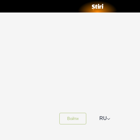
⌵
RU
Войти