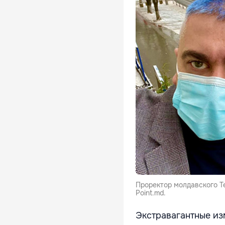
Проректор молдавского Те
Point.md.
Экстравагантные из