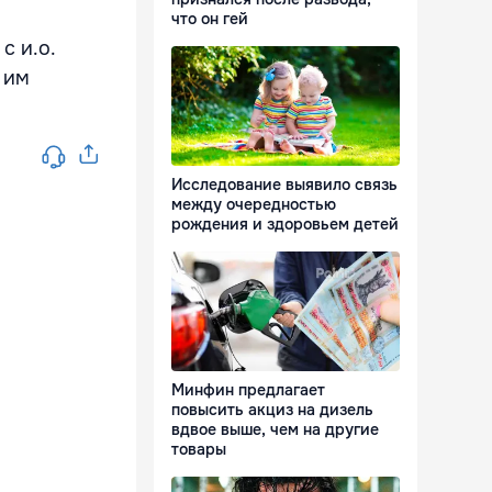
что он гей
с и.о.
 им
Исследование выявило связь
между очередностью
рождения и здоровьем детей
Минфин предлагает
повысить акциз на дизель
вдвое выше, чем на другие
товары