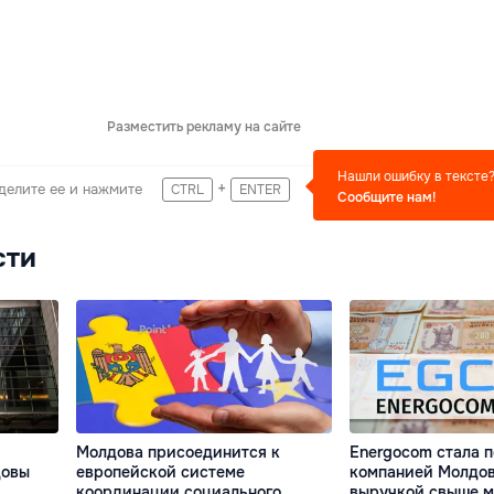
Разместить рекламу на сайте
Нашли ошибку в тексте
+
делите ее и нажмите
CTRL
ENTER
Сообщите нам!
сти
Молдова присоединится к
Energocom стала 
довы
европейской системе
компанией Молдов
координации социального
выручкой свыше 