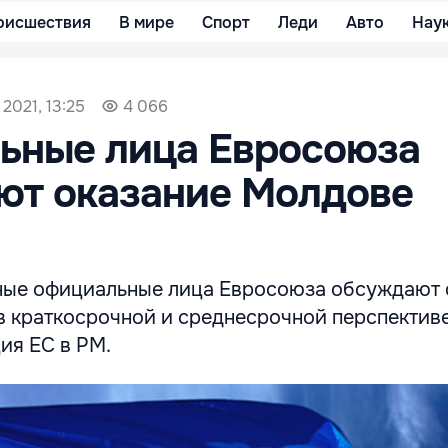
оисшествия
В мире
Спорт
Леди
Авто
Нау
2021, 13:25
4 066
ьные лица Евросоюза
ют оказание Молдове
ые официальные лица Евросоюза обсуждают 
 краткосрочной и среднесрочной перспективе
ия ЕС в РМ.