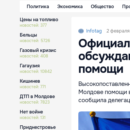
Политика
Экономика
Общество
Пр
Цены на топливо
новостей:
377
2 февраля 
Infotag
Бельцы
Официал
новостей:
5726
Газовый кризис
обсужда
новостей:
408
помощи
Гагаузия
новостей:
10842
Кишинев
Высокопоставленн
новостей:
771
Молдове помощи в
ДТП в Молдове
сообщила делегац
новостей:
7823
Нет войне
новостей:
131
Приднестровье