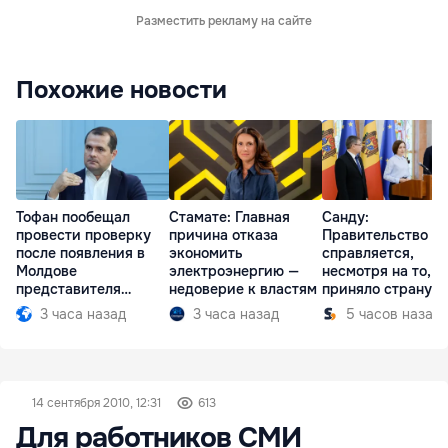
Разместить рекламу на сайте
Похожие новости
Тофан пообещал
Стамате: Главная
Санду:
провести проверку
причина отказа
Правительство
после появления в
экономить
справляется,
Молдове
электроэнергию —
несмотря на то, ч
представителя
недоверие к властям
приняло страну в
Южной Осетии
разгар кризиса
3 часа назад
3 часа назад
5 часов назад
14 сентября 2010, 12:31
613
Для работников СМИ