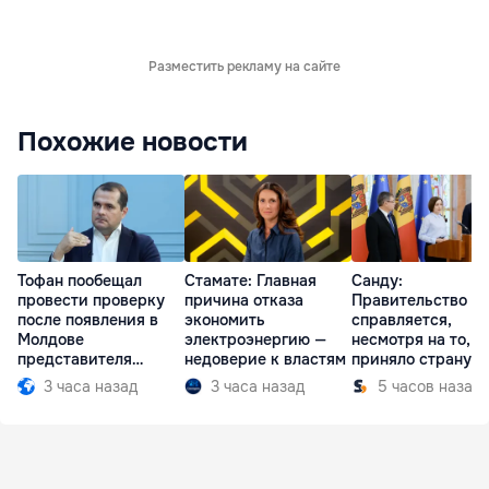
Разместить рекламу на сайте
Похожие новости
Тофан пообещал
Стамате: Главная
Санду:
провести проверку
причина отказа
Правительство
после появления в
экономить
справляется,
Молдове
электроэнергию —
несмотря на то, ч
представителя
недоверие к властям
приняло страну в
Южной Осетии
разгар кризиса
3 часа назад
3 часа назад
5 часов назад