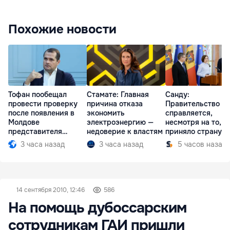
Похожие новости
Тофан пообещал
Стамате: Главная
Санду:
провести проверку
причина отказа
Правительство
после появления в
экономить
справляется,
Молдове
электроэнергию —
несмотря на то, ч
представителя
недоверие к властям
приняло страну в
Южной Осетии
разгар кризиса
3 часа назад
3 часа назад
5 часов назад
14 сентября 2010, 12:46
586
На помощь дубоссарским
сотрудникам ГАИ пришли