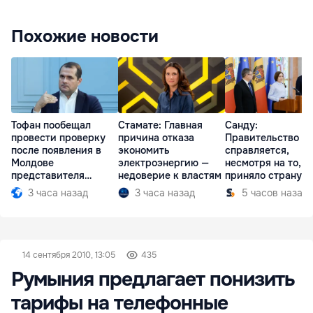
Похожие новости
Тофан пообещал
Стамате: Главная
Санду:
провести проверку
причина отказа
Правительство
после появления в
экономить
справляется,
Молдове
электроэнергию —
несмотря на то, ч
представителя
недоверие к властям
приняло страну в
Южной Осетии
разгар кризиса
3 часа назад
3 часа назад
5 часов назад
14 сентября 2010, 13:05
435
Румыния предлагает понизить
тарифы на телефонные