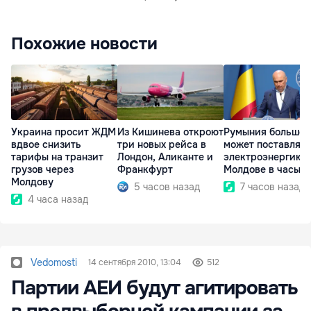
Похожие новости
Украина просит ЖДМ
Из Кишинева откроют
Румыния больше 
вдвое снизить
три новых рейса в
может поставлять
тарифы на транзит
Лондон, Аликанте и
электроэнергию
грузов через
Франкфурт
Молдове в часы п
Молдову
5 часов назад
7 часов назад
4 часа назад
Vedomosti
14 сентября 2010, 13:04
512
Партии АЕИ будут агитировать