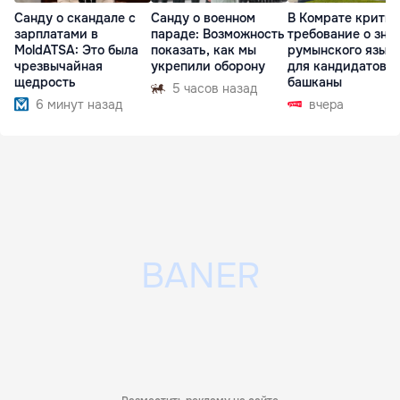
Санду о скандале с
Санду о военном
В Комрате крити
зарплатами в
параде: Возможность
требование о зна
MoldATSA: Это была
показать, как мы
румынского язык
чрезвычайная
укрепили оборону
для кандидатов в
щедрость
башканы
5 часов назад
6 минут назад
вчера