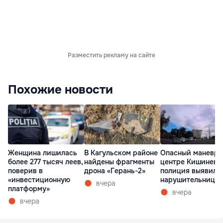
Разместить рекламу на сайте
Похожие новости
Женщина лишилась
В Кагульском районе
Опасный маневр 
более 277 тысяч леев,
найдены фрагменты
центре Кишинева
поверив в
дрона «Герань-2»
полиция выявила
«инвестиционную
нарушительницу
вчера
платформу»
вчера
вчера