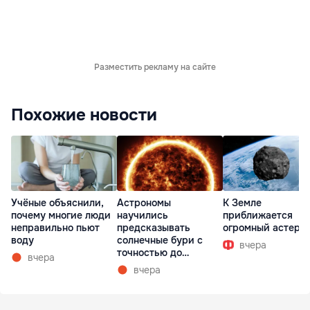
Разместить рекламу на сайте
Похожие новости
Учёные объяснили,
Астрономы
К Земле
почему многие люди
научились
приближается
неправильно пьют
предсказывать
огромный астеро
воду
солнечные бури с
вчера
точностью до
вчера
получаса
вчера