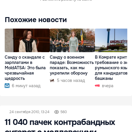
Похожие новости
Санду о скандале с
Санду о военном
В Комрате крити
зарплатами в
параде: Возможность
требование о зна
MoldATSA: Это была
показать, как мы
румынского язык
чрезвычайная
укрепили оборону
для кандидатов в
щедрость
башканы
5 часов назад
6 минут назад
вчера
24 сентября 2010, 13:24
560
11 040 пачек контрабандных