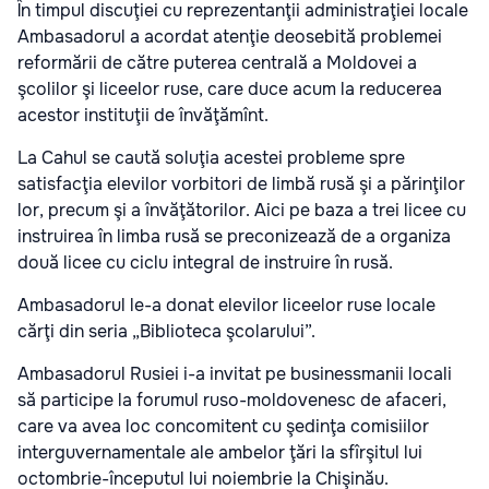
În timpul discuţiei cu reprezentanţii administraţiei locale
Ambasadorul a acordat atenţie deosebită problemei
reformării de către puterea centrală a Moldovei a
şcolilor şi liceelor ruse, care duce acum la reducerea
acestor instituţii de învăţămînt.
La Cahul se caută soluţia acestei probleme spre
satisfacţia elevilor vorbitori de limbă rusă şi a părinţilor
lor, precum şi a învăţătorilor. Aici pe baza a trei licee cu
instruirea în limba rusă se preconizează de a organiza
două licee cu ciclu integral de instruire în rusă.
Ambasadorul le-a donat elevilor liceelor ruse locale
cărţi din seria „Biblioteca şcolarului”.
Ambasadorul Rusiei i-a invitat pe businessmanii locali
să participe la forumul ruso-moldovenesc de afaceri,
care va avea loc concomitent cu şedinţa comisiilor
interguvernamentale ale ambelor ţări la sfîrşitul lui
octombrie-începutul lui noiembrie la Chişinău.