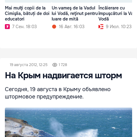
Mai mulţi copii de la
Un vameş de la Vadul
Încăierare cu
Cimişlia, bătuți de doi
lui Vodă, reţinut pentru
împuşcături la Vadu
educatori
luare de mită
Vodă
7 Сен. 18:03
16 Авг. 16:03
9 Июл. 10:23
19 августа 2012, 12:25
1 728
На Крым надвигается шторм
Сегодня, 19 августа в Крыму объявлено
штормовое предупреждение.