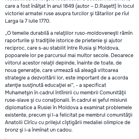
care a fost înălţat în anul 1849 (autor – D.Raşett) în locul
victoriei armatei ruse asupra turcilor şi tătarilor pe rîul
Larga la 7 iulie 1770.
„O temelie durabilă a relaţiilor ruso-moldoveneşti rămîn
raporturile şi tradiţiile istorice de prietenie şi ajutor
reciproc, care s-au stabilit între Rusia şi Moldova,
popoarele lor pe parcursul mai multor secole. Deoarece
viitorul acestor relaţii depinde, înainte de toate, de
noua generaţie, care urmează să aleagă viitoarea
strategie a dezvoltării lor, este important de a acorda
atenţie susţinută educaţiei ei”, - a specificat
Muhametşin în cadrul întîlnirii cu membrii Comunităţii
ruse-slave şi cu conaţionalii. În cadrul ei şeful misiunii
diplomatice a Rusiei în Moldova a examinat problemele
existente, precum şi l-a felicitat pe membrul comunităţii
Anatolii Cîrîcu cu prilejul cîştigării medaliei olimpice de
bronz şi i-a înmînat un cadou.