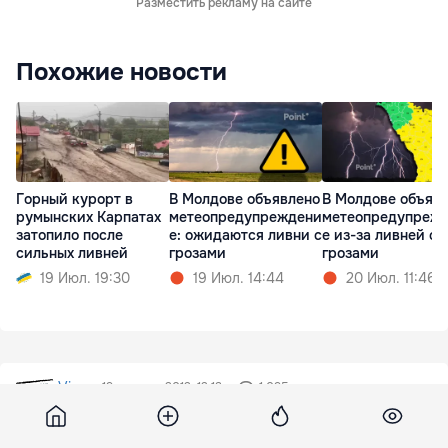
Разместить рекламу на сайте
Похожие новости
Горный курорт в
В Молдове объявлено
В Молдове объяв
румынских Карпатах
метеопредупреждени
метеопредупреж
затопило после
е: ожидаются ливни с
е из-за ливней с
сильных ливней
грозами
грозами
19 Июл. 19:30
19 Июл. 14:44
20 Июл. 11:46
Viza
19 августа 2012, 12:13
1 095
Prin intermediul agențiilor de