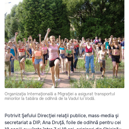
Organizaţia Internaţională a Migraţiei a asigurat transportul
minorilor la tabăra de odihnă de la Vadul lui Vodă.
Potrivit Şefului Direcţiei relaţii publice, mass-media şi
secretariat a DIP, Ana Druţă, foile de odihnă pentru cei