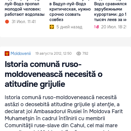
луй-Водэ пропал
Водэ сравнялся с
в Вадул-луй-Водэ
молодой человек:
зарубежными
критическая, нужно
работают водолазы
курортами: до 12
срочно созвать
тысяч леев за не
совбез
31 Июл. 11:41
20 Июл. 18:25
5 дней назад
Moldovenii
19 августа 2012, 12:50
792
Istoria comună ruso-
moldovenească necesită o
atitudine grijulie
Istoria comună ruso-moldovenească necesită
astăzi o deosebită atitudine grijulie şi atenţie, a
declarat joi Ambasadorul Rusiei în Moldova Farit
Muhametşin în cadrul întîlnirii cu membrii
Comunităţii ruse-slave din Cahul, cel mai mare