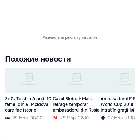
Разместить рекламу на сайте
Похожие новости
ZdG: Tu știi că poți: 10
Cazul Skripal: Malta
Ambasadorul FIFA
femei din R. Moldova
retrage temporar
World Cup 2018 i-ar
care fac istorie
ambasadorul din Rusia
intrat în graţii lui P
29 Мар. 08:20
28 Мар. 22:10
27 Мар. 21:18