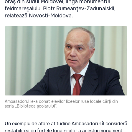
oraş din sudul Moldovei, lîngă monumentul
feldmareşalului Piotr Rumeanţev-Zadunaiskii,
relatează Novosti-Moldova.
Ambasadorul le-a donat elevilor liceelor ruse locale cărţi din
seria „Biblioteca şcolarului”.
Un exemplu de atare atitudine Ambasadorul îl consideră
restabilirea cu forţele localnicilor a acestui monument,