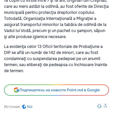
18 copiii cu vîrste între 7 şi 18 ani, originari din Chişinău,
care au mers astăzi la odihnă, au fost oferite de Direcţia
municipală pentru protecţia drepturilor copilului.
Totodată, Organizaţia Internaţională a Migraţiei a
asigurat transportul minorilor la tabăra de odihnă de la
Vadul lui Vodă, precum şi un pachet cu şampon, săpun
şi alte produse igienice necesare.
La evidenţa celor 13 Oficii teritoriale de Probaţiune a
DIP se află un număr de 142 de minori, care au fost
condamnaţi cu suspendarea pedepsei pe un anumit
termen, sau eliberaţi de pedeapsa cu închisoare înainte
de termen.
Подпишитесь на новости Point.md в Google
Источник
Noi