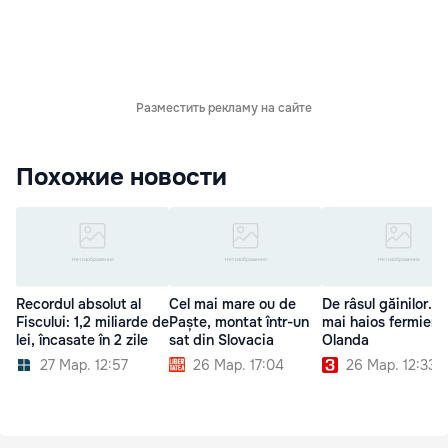
Разместить рекламу на сайте
Похожие новости
Recordul absolut al
Cel mai mare ou de
De râsul găinilor. C
Fiscului: 1,2 miliarde de
Paște, montat într-un
mai haios fermier d
lei, încasate în 2 zile
sat din Slovacia
Olanda
27 Мар. 12:57
26 Мар. 17:04
26 Мар. 12:33