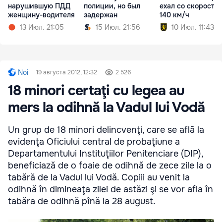
нарушившую ПДД
полиции, но был
ехал со скорость
женщину-водителя
задержан
140 км/ч
13 Июл. 21:05
15 Июл. 21:56
10 Июл. 11:43
Noi
19 августа 2012, 12:32
2 526
18 minori certaţi cu legea au
mers la odihnă la Vadul lui Vodă
Un grup de 18 minori delincvenţi, care se află la
evidenţa Oficiului central de probaţiune a
Departamentului Instituţiilor Penitenciare (DIP),
beneficiază de o foaie de odihnă de zece zile la o
tabără de la Vadul lui Vodă. Copiii au venit la
odihnă în dimineaţa zilei de astăzi şi se vor afla în
tabăra de odihnă pînă la 28 august.