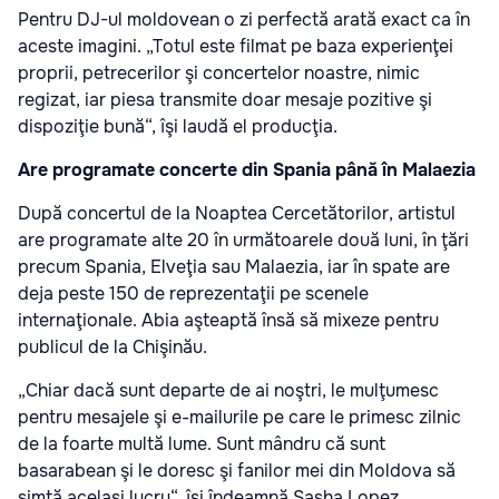
Pentru DJ-ul moldovean o zi perfectă arată exact ca în
aceste imagini. „Totul este filmat pe baza experienţei
proprii, petrecerilor şi concertelor noastre, nimic
regizat, iar piesa transmite doar mesaje pozitive şi
dispoziţie bună“, îşi laudă el producţia.
Are programate concerte din Spania până în Malaezia
După concertul de la Noaptea Cercetătorilor, artistul
are programate alte 20 în următoarele două luni, în ţări
precum Spania, Elveţia sau Malaezia, iar în spate are
deja peste 150 de reprezentaţii pe scenele
internaţionale. Abia aşteaptă însă să mixeze pentru
publicul de la Chişinău.
„Chiar dacă sunt departe de ai noştri, le mulţumesc
pentru mesajele şi e-mailurile pe care le primesc zilnic
de la foarte multă lume. Sunt mândru că sunt
basarabean şi le doresc şi fanilor mei din Moldova să
simtă acelaşi lucru“, îşi îndeamnă Sasha Lopez