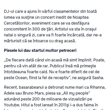
DJ-ul care a ajuns în vârful clasamentelor din toată
lumea va susţine un concert inedit de Noaptea
Cercetătorilor, eveniment care se va desfăşura
concomitent în 300 de ţări. Artistul va sta în oraşul
natal o singură zi, care va fi foarte încărcată, dar ne-a
mărturisit că se întoarce cu drag acasă.
Piesele lui dau startul multor petreceri
„De fiecare dată când vin acasă mă simt împlinit. Poate,
pentru că vin atât de rar. Publicul însă mă primeşte
întotdeauna foarte cald. Nu e foarte diferit de cel de
peste Ocean, fiind la fel de receptiv“, ne asigură Sasha.
Recent, basarabeanul a detronat nume mari ca Rihanna,
Adele sau Bruno Mars, piesa sa „All my people“
adunând peste 200 de milioane de vizualizări pe
Youtube. Hitul a fost lansat în 2011şi i-a dus faima în