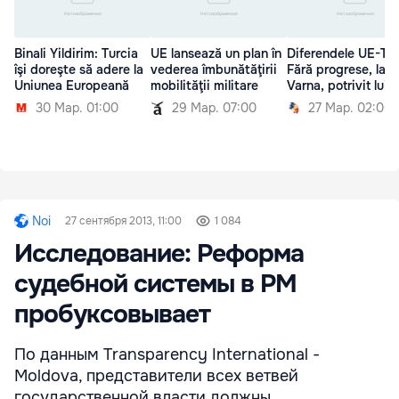
Binali Yildirim: Turcia
UE lansează un plan în
Diferendele UE-Tur
îşi doreşte să adere la
vederea îmbunătăţirii
Fără progrese, la
Uniunea Europeană
mobilităţii militare
Varna, potrivit lui 
30 Мар. 01:00
29 Мар. 07:00
27 Мар. 02:00
Noi
27 сентября 2013, 11:00
1 084
Исследование: Реформа
судебной системы в РМ
пробуксовывает
По данным Transparency International -
Moldova, представители всех ветвей
государственной власти должны