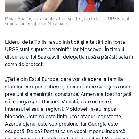
Mihail Saakaşvili, a subliniat că şi alte ţări din fosta URSS sunt
supuse ameninţărilor Moscovei.
Liderul de la Tbilisi a subliniat că şi alte ţări din fosta
URSS sunt supuse ameninţărilor Moscovei. În timpul
discursului lui Saakaşvili, delegaţia rusă a părăsit sala în
semn de protest.
„Ţările din Estul Europei care vor să adere la familia
statelor europene libere şi democratice sunt ţinta unor
presiuni şi ameninţări constante. Armenia a fost forţată
să meargă spre Uniunea Vamală, care nu este în
interesul ei sau al regiunii. Moldovei i s-au impus
blocade, Ucraina este ţinta unor atacuri constante,
Azerbaidjanul este sub presiune, iar Georgia este
ocupată. De ce? Pentru că un vechi imperiu încearcă
să-şi revendice fostele teritorii”, a declarat Saakașvili.