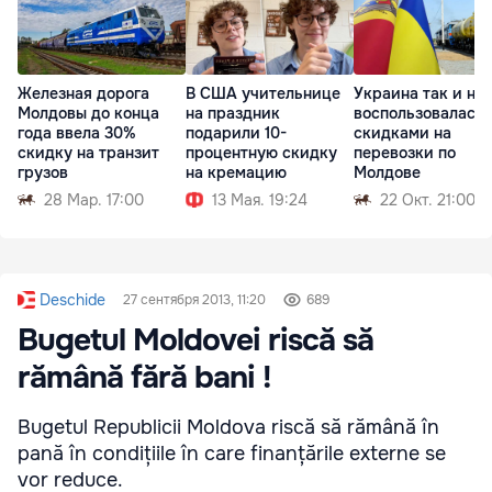
Железная дорога
В США учительнице
Украина так и не
Молдовы до конца
на праздник
воспользовалась
года ввела 30%
подарили 10-
скидками на
скидку на транзит
процентную скидку
перевозки по
грузов
на кремацию
Молдове
28 Мар. 17:00
13 Мая. 19:24
22 Окт. 21:00
Deschide
27 сентября 2013, 11:20
689
Bugetul Moldovei riscă să
rămână fără bani !
Bugetul Republicii Moldova riscă să rămână în
pană în condițiile în care finanțările externe se
vor reduce.