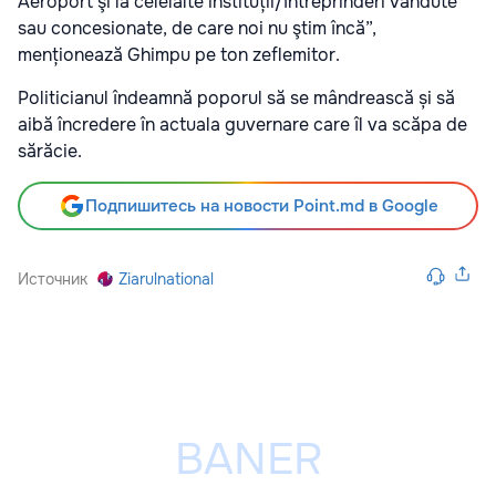
Aeroport şi la celelalte instituții/întreprinderi vândute
sau concesionate, de care noi nu ştim încă”,
menționează Ghimpu pe ton zeflemitor.
Politicianul îndeamnă poporul să se mândrească și să
aibă încredere în actuala guvernare care îl va scăpa de
sărăcie.
Подпишитесь на новости Point.md в Google
Источник
Ziarulnational