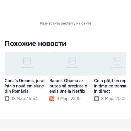
Разместить рекламу на сайте
Похожие новости
Carla’s Dreams, jurat
Barack Obama ar
Ce a păţit un repor
într-o nouă emisiune
putea să prezinte o
în timp ce transmi
din România
emisiune la Netflix
în direct
13 Мар. 15:54
9 Мар. 22:15
8 Мар. 20:00