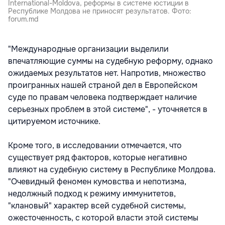
International-Moldova, реформы в системе юстиции в
Республике Молдова не приносят результатов. Фото:
forum.md
"Международные организации выделили
впечатляющие суммы на судебную реформу, однако
ожидаемых результатов нет. Напротив, множество
проигранных нашей страной дел в Европейском
суде по правам человека подтверждает наличие
серьезных проблем в этой системе", - уточняется в
цитируемом источнике.
Кроме того, в исследовании отмечается, что
существует ряд факторов, которые негативно
влияют на судебную систему в Республике Молдова.
"Очевидный феномен кумовства и непотизма,
недолжный подход к режиму иммунитетов,
"клановый" характер всей судебной системы,
ожесточенность, с которой власти этой системы