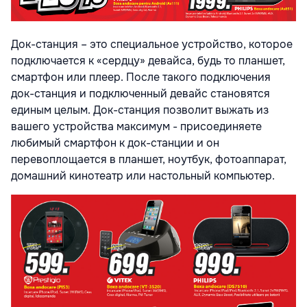
Док-станция – это специальное устройство, которое
подключается к «сердцу» девайса, будь то планшет,
смартфон или плеер. После такого подключения
док-станция и подключенный девайс становятся
единым целым. Док-станция позволит выжать из
вашего устройства максимум - присоединяете
любимый смартфон к док-станции и он
перевоплощается в планшет, ноутбук, фотоаппарат,
домашний кинотеатр или настольный компьютер.