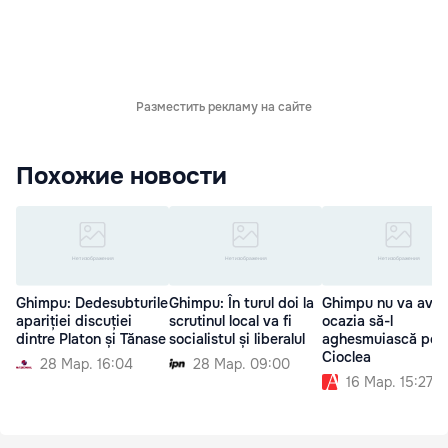
Разместить рекламу на сайте
Похожие новости
Ghimpu: Dedesubturile
Ghimpu: În turul doi la
Ghimpu nu va ave
apariției discuției
scrutinul local va fi
ocazia să-l
dintre Platon și Tănase
socialistul și liberalul
aghesmuiască pe
Cioclea
28 Мар. 16:04
28 Мар. 09:00
16 Мар. 15:27