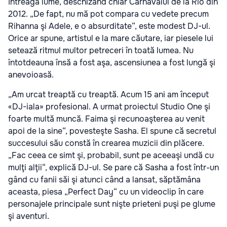
întreaga lume, deschizând chiar Carnavalul de la Rio din
2012. „De fapt, nu mă pot compara cu vedete precum
Rihanna şi Adele, e o absurditate“, este modest DJ-ul.
Orice ar spune, artistul e la mare căutare, iar piesele lui
setează ritmul multor petreceri în toată lumea. Nu
întotdeauna însă a fost aşa, ascensiunea a fost lungă şi
anevoioasă.
„Am urcat treaptă cu treaptă. Acum 15 ani am început
«DJ-iala» profesional. A urmat proiectul Studio One şi
foarte multă muncă. Faima şi recunoaşterea au venit
apoi de la sine“, povesteşte Sasha. El spune că secretul
succesului său constă în crearea muzicii din plăcere.
„Fac ceea ce simt şi, probabil, sunt pe aceeaşi undă cu
mulţi alţii“, explică DJ-ul. Se pare că Sasha a fost într-un
gând cu fanii săi şi atunci când a lansat, săptămâna
aceasta, piesa „Perfect Day“ cu un videoclip în care
personajele principale sunt nişte prieteni puşi pe glume
şi aventuri.