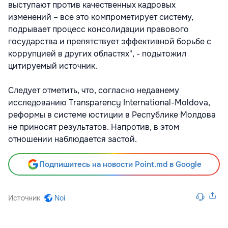
выступают против качественных кадровых
изменений – все это компрометирует систему,
подрывает процесс консолидации правового
государства и препятствует эффективной борьбе с
коррупцией в других областях", - подытожил
цитируемый источник.
Следует отметить, что, согласно недавнему
исследованию Transparency International-Moldova,
реформы в системе юстиции в Республике Молдова
не приносят результатов. Напротив, в этом
отношении наблюдается застой.
Подпишитесь на новости Point.md в Google
Источник
Noi