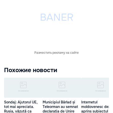
Разместить рекламу на сайте
Похожие новости
Sondaj: Ajutorul UE,
Municipiul Bârlad și
Internetul
tot mai apreciata.
Teleorman au semnat
moldovenesc dezb
Rusia, văzută ca
declarația de Unire
aprins subiectul Un