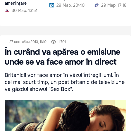
ameninţare
29 Мар. 20:40
29 Мар. 17:18
30 Мар. 13:51
27 сентября 2013, 11:10
11 701
În curând va apărea o emisiune
unde se va face amor în direct
Britanicii vor face amor în văzul întregii lumi. În
cel mai scurt timp, un post britanic de televiziune
va găzdui showul "Sex Box".