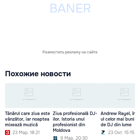
Разместить рекламу на сайте
Похожие новости
Tânărul care ziua este
Ziua profesională DJ-
Andrew Rayel, în t
vânzător, iar noaptea
ilor. Istoria unui
ul celor mai buni 1
mixează muzică
profesionist din
de DJ din lume
Moldova
23 Мар. 18:21
23 Окт. 15:15
9 Мар. 20:30