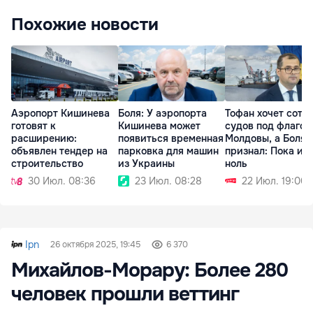
Похожие новости
Аэропорт Кишинева
Боля: У аэропорта
Тофан хочет сотн
готовят к
Кишинева может
судов под флагом
расширению:
появиться временная
Молдовы, а Боля
объявлен тендер на
парковка для машин
признал: Пока их
строительство
из Украины
ноль
30 Июл. 08:36
23 Июл. 08:28
22 Июл. 19:00
Ipn
26 октября 2025, 19:45
6 370
Михайлов-Морару: Более 280
человек прошли веттинг