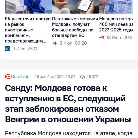
ЕК ужесточит доступ
Платежные компании
Молдова потерял
на рынок
Молдовы получат
460 млн леев за
иностранным
больше свободы по
2023-2025 годы
компаниям,
стандартам ЕС
18 Июн. 20:35
представляющим
8 Июл. 09:20
риск вмешательства
9 Июл. 23:11
Deschide
26 октября 2025, 20:07
26 372
Санду: Молдова готова к
вступлению в ЕС, следующий
этап заблокирован отказом
Венгрии в отношении Украины
Республика Молдова находится на этапе, когда