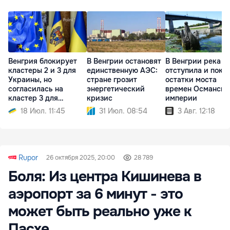
Венгрия блокирует
В Венгрии остановят
В Венгрии река Т
кластеры 2 и 3 для
единственную АЭС:
отступила и пока
Украины, но
стране грозит
остатки моста
согласилась на
энергетический
времен Османско
кластер 3 для
кризис
империи
Молдовы
18 Июл. 11:45
31 Июл. 08:54
3 Авг. 12:18
Rupor
26 октября 2025, 20:00
28 789
Боля: Из центра Кишинева в
аэропорт за 6 минут - это
может быть реально уже к
Пасхе