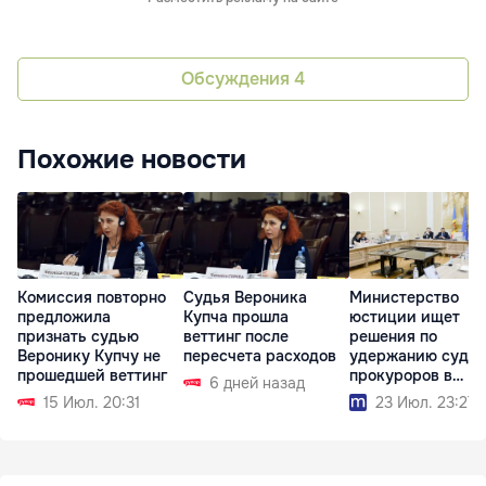
Обсуждения
4
Похожие новости
Комиссия повторно
Судья Вероника
Министерство
предложила
Купча прошла
юстиции ищет
признать судью
веттинг после
решения по
Веронику Купчу не
пересчета расходов
удержанию судей
прошедшей веттинг
прокуроров в
6 дней назад
системе
15 Июл. 20:31
23 Июл. 23:27