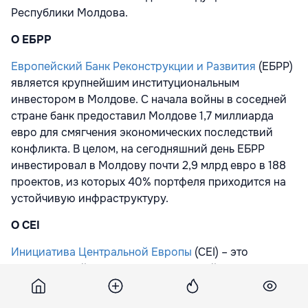
Республики Молдова.
О ЕБРР
Европейский Банк Реконструкции и Развития
(ЕБРР)
является крупнейшим институциональным
инвестором в Молдове. С начала войны в соседней
стране банк предоставил Молдове 1,7 миллиарда
евро для смягчения экономических последствий
конфликта. В целом, на сегодняшний день ЕБРР
инвестировал в Молдову почти 2,9 млрд евро в 188
проектов, из которых 40% портфеля приходится на
устойчивую инфраструктуру.
О CEI
Инициатива Центральной Европы
(CEI) – это
региональный межправительственный форум,
основанный в 1989 году, который объединяет 17
государств-членов Центральной, Восточной и Юго-