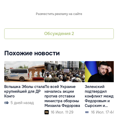
Разместить рекламу на сайте
Обсуждения
2
Похожие новости
Вспышка Эболы стала
По всей Украине
Зеленский
крупнейшей для ДР
начались акции
подтвердил
Конго
против отставки
конфликт между
министра обороны
Федоровым и
5 дней назад
Михаила Федорова
Сырским и
прокомментирова
16 Июл. 11:29
16 Июл. 17:44
протесты