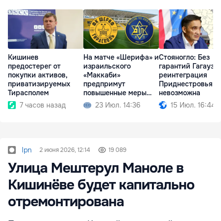
Кишинев
На матче «Шерифа» и
Стояногло: Без
предостерег от
израильского
гарантий Гагаузи
покупки активов,
«Маккаби»
реинтеграция
приватизируемых
предпримут
Приднестровья
Тирасполем
повышенные меры
невозможна
безопасности
7 часов назад
23 Июл. 14:36
15 Июл. 16:44
Ipn
2 июня 2026, 12:14
19 089
Улица Мештерул Маноле в
Кишинёве будет капитально
отремонтирована