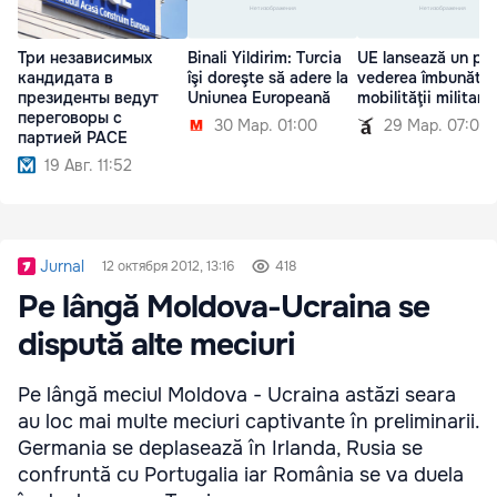
Три независимых
Binali Yildirim: Turcia
UE lansează un pla
кандидата в
îşi doreşte să adere la
vederea îmbunătăţi
президенты ведут
Uniunea Europeană
mobilităţii militare
переговоры с
30 Мар. 01:00
29 Мар. 07:00
партией PACE
19 Авг. 11:52
Jurnal
12 октября 2012, 13:16
418
Pe lângă Moldova-Ucraina se
dispută alte meciuri
Pe lângă meciul Moldova - Ucraina astăzi seara
au loc mai multe meciuri captivante în preliminarii.
Germania se deplasează în Irlanda, Rusia se
confruntă cu Portugalia iar România se va duela