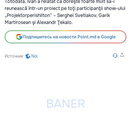
Totodată, Ivan a relatat că doreşte foarte mult să-i
reunească într-un proiect pe toţi participanţii show-ului
„Projektorperishilton” – Serghei Svetlakov, Garik
Martirosean şi Alexandr Ţekalo.
Подпишитесь на новости Point.md в Google
Источник
Noi