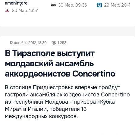
ameninţare
30 Мар. 09:36
29 Мар. 20:40
30 Мар. 13:51
12 октября 2012, 13:30
1 253
В Тирасполе выступит
молдавский ансамбль
аккордеонистов Concertino
В столице Приднестровья впервые пройдут
гастроли ансамбля аккордеонистов Concertino
из Республики Молдова – призера «Кубка
Мира» в Италии, победителя 13
международных конкурсов.