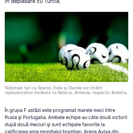
în deplasare cu Turcia.
Naţionale tari ca Spania, Italia şi Olanda vor întâlni
reprezentative modeste ca Belarus, Armenia, respectiv Andorra.
În grupa F astăzi este programat marele meci între
Rusia şi Portugalia. Ambele echipe au câte două victorii
după două meciuri şi sunt echipele favorite la
calificarea spre mondialul brazilian. Arena Aviva din