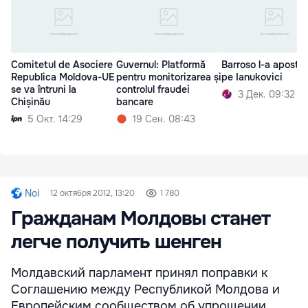
Comitetul de Asociere
Guvernul: Platformă
Barroso l-a apostro
Republica Moldova-UE
pentru monitorizarea și
pe Ianukovici
se va întruni la
controlul fraudei
3 Дек. 09:32
Chișinău
bancare
5 Окт. 14:29
19 Сен. 08:43
Noi
12 октября 2012, 13:20
1 780
Гражданам Молдовы станет
легче получить шенген
Молдавский парламент принял поправки к
Соглашению между Республикой Молдова и
Европейским сообществом об упрощении