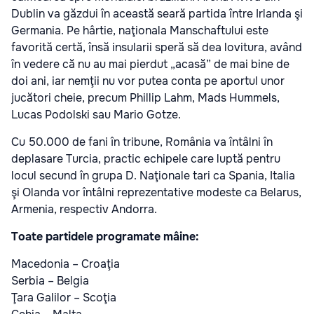
Dublin va găzdui în această seară partida între Irlanda şi
Germania. Pe hârtie, naţionala Manschaftului este
favorită certă, însă insularii speră să dea lovitura, având
în vedere că nu au mai pierdut „acasă” de mai bine de
doi ani, iar nemţii nu vor putea conta pe aportul unor
jucători cheie, precum Phillip Lahm, Mads Hummels,
Lucas Podolski sau Mario Gotze.
Cu 50.000 de fani în tribune, România va întâlni în
deplasare Turcia, practic echipele care luptă pentru
locul secund în grupa D. Naţionale tari ca Spania, Italia
şi Olanda vor întâlni reprezentative modeste ca Belarus,
Armenia, respectiv Andorra.
Toate partidele programate mâine:
Macedonia – Croaţia
Serbia – Belgia
Ţara Galilor – Scoţia