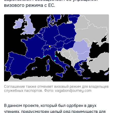
визового режима с ЕС.
Соглашение также отменяет визовый режим для владельцев
служебных паспортов. Фото: vagabondjourney.com
В данном проекте, который был одобрен в двух
чтениях, предусмотрен целый ряд преимуществ для