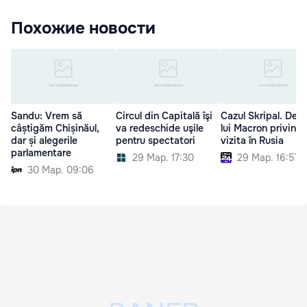
Похожие новости
Sandu: Vrem să
Circul din Capitală îşi
Cazul Skripal. Deci
câștigăm Chișinăul,
va redeschide uşile
lui Macron privind
dar și alegerile
pentru spectatori
vizita în Rusia
parlamentare
29 Мар. 17:30
29 Мар. 16:57
30 Мар. 09:06