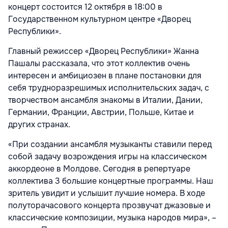
концерт состоится 12 октября в 18:00 в
Государственном культурном центре «Дворец
Республики».
Главный режиссер «Дворец Республики» Жанна
Пашалы рассказала, что этот коллектив очень
интересен и амбициозен в плане постановки для
себя трудноразрешимых исполнительских задач, с
творчеством ансамбля знакомы в Италии, Дании,
Германии, Франции, Австрии, Польше, Китае и
других странах.
«При создании ансамбля музыканты ставили перед
собой задачу возрождения игры на классическом
аккордеоне в Молдове. Сегодня в репертуаре
коллектива 3 большие концертные программы. Наш
зритель увидит и услышит лучшие номера. В ходе
полуторачасового концерта прозвучат джазовые и
классические композиции, музыка народов мира», –