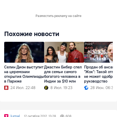
Разместить рекламу на сайте
Похожие новости
Селин Дион выступит
Джастин Бибер спел
Продан об ансам
на церемонии
для семьи самого
"Жок": Такой отпу
открытия Олимпиады
богатого человека в
не может одобри
в Париже
Индии за $10 млн
руководство
24 Июл. 22:48
8 Июл. 19:23
28 Июн. 06:37
Jurnal
12 октября 2012, 13:28
608