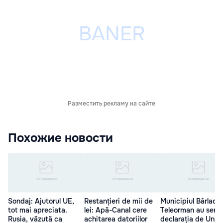
Разместить рекламу на сайте
Похожие новости
Sondaj: Ajutorul UE,
Restanțieri de mii de
Municipiul Bârlad ș
tot mai apreciata.
lei: Apă-Canal cere
Teleorman au semn
Rusia, văzută ca
achitarea datoriilor
declarația de Unire