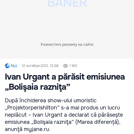
Разместить рекламу на сайте
Noi
12 октября 2012, 13:38
1 163
Ivan Urgant a părăsit emisiunea
„Bolişaia razniţa”
După închiderea show-ului umoristic
„Projektorperishilton” s-a mai produs un lucru
neplăcut – Ivan Urgant a declarat că părăseşte
emisiunea „Bolişaia razniţa” (Marea diferență),
anunţă myjane.ru.