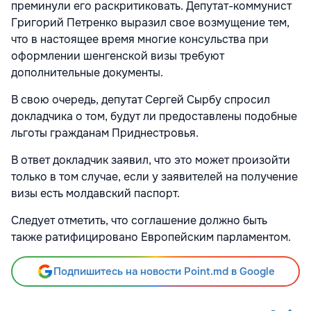
преминули его раскритиковать. Депутат-коммунист
Григорий Петренко выразил свое возмущение тем,
что в настоящее время многие консульства при
оформлении шенгенской визы требуют
дополнительные документы.
В свою очередь, депутат Сергей Сырбу спросил
докладчика о том, будут ли предоставлены подобные
льготы гражданам Приднестровья.
В ответ докладчик заявил, что это может произойти
только в том случае, если у заявителей на получение
визы есть молдавский паспорт.
Следует отметить, что соглашение должно быть
также ратифицировано Европейским парламентом.
Подпишитесь на новости Point.md в Google