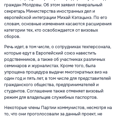
граждан Молдовы. Об этом заявил генеральный
секретарь Министерства иностранных дел и
европейской интеграции Михай Кэпэцынэ. По его
словам, основные изменения касаются расширения
категории тех, кто освобождается от визовых
сборов.
Речь идет, в том числе, о сотрудниках техперсонала,
которые едут в Европейский союз навестить
родственников, а также об участниках различных
семинаров и журналистах. Кроме того, была
упрощена процедура выдачи многократных виз на
один год и пять лет, в том числе для представителей
гражданского общества, предпринимателей и
студентов. Соглашение также отменяет визовый
режим для владельцев служебных паспортов.
Некоторые члены Партии коммунистов, несмотря на
то, что они проголосовали за данный проект, не